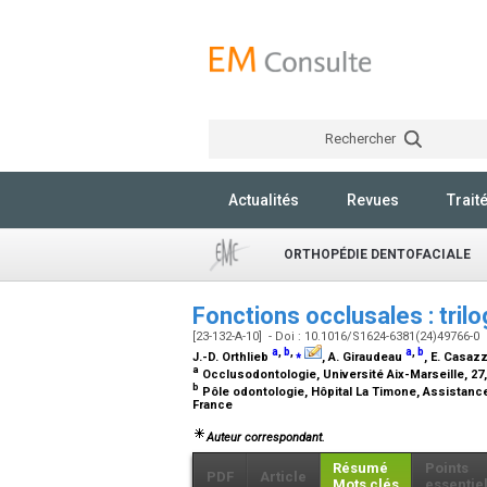
Rechercher
Actualités
Revues
Trait
ORTHOPÉDIE DENTOFACIALE
Fonctions occlusales : tril
[23-132-A-10] - Doi : 10.1016/S1624-6381(24)49766-0
a
,
b
,
⁎
a
,
b
J.-D. Orthlieb
, A. Giraudeau
, E. Casaz
a
Occlusodontologie, Université Aix-Marseille, 27
b
Pôle odontologie, Hôpital La Timone, Assistance 
France
Auteur correspondant.
Résumé
Points
PDF
Article
Mots clés
essentie