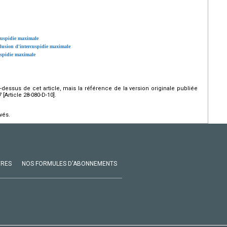
rcuspidie maximale
clusion d'intercuspidie maximale
cuspidie maximale
ci-dessus de cet article, mais la référence de la version originale publiée
Article 28-080-D-10].
vés.
VRES
NOS FORMULES D'ABONNEMENTS