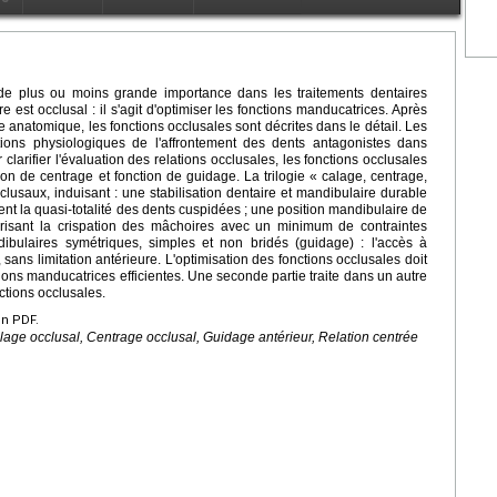
e de plus ou moins grande importance dans les traitements dentaires
re est occlusal : il s'agit d'optimiser les fonctions manducatrices. Après
 anatomique, les fonctions occlusales sont décrites dans le détail. Les
itions physiologiques de l'affrontement des dents antagonistes dans
larifier l'évaluation des relations occlusales, les fonctions occlusales
ion de centrage et fonction de guidage. La trilogie « calage, centrage,
lusaux, induisant : une stabilisation dentaire et mandibulaire durable
ment la quasi-totalité des dents cuspidées ; une position mandibulaire de
orisant la crispation des mâchoires avec un minimum de contraintes
bulaires symétriques, simples et non bridés (guidage) : l'accès à
, sans limitation antérieure. L'optimisation des fonctions occlusales doit
ons manducatrices efficientes. Une seconde partie traite dans un autre
ctions occlusales.
en PDF.
lage occlusal, Centrage occlusal, Guidage antérieur, Relation centrée