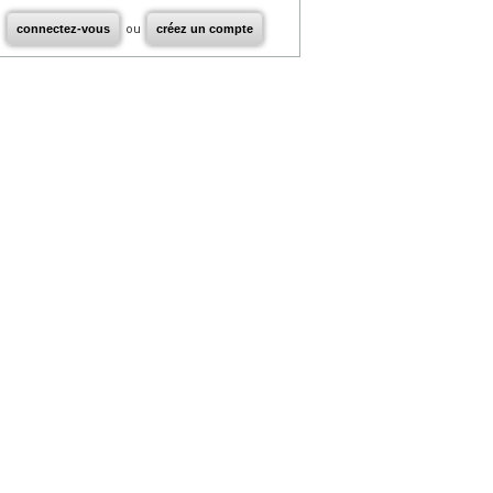
connectez-vous
ou
créez un compte