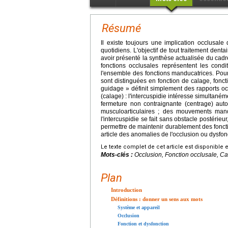
Résumé
Il existe toujours une implication occlusal
quotidiens. L'objectif de tout traitement dentai
avoir présenté la synthèse actualisée du cadre
fonctions occlusales représentent les cond
l'ensemble des fonctions manducatrices. Pour c
sont distinguées en fonction de calage, fonct
guidage » définit simplement des rapports occ
(calage) : l'intercuspidie intéresse simultané
fermeture non contraignante (centrage) aut
musculoarticulaires ; des mouvements mandi
l'intercuspidie se fait sans obstacle postérieur
permettre de maintenir durablement des foncti
article des anomalies de l'occlusion ou dysfon
Le texte complet de cet article est disponible 
Mots-clés :
Occlusion, Fonction occlusale, Ca
Plan
Introduction
Définitions : donner un sens aux mots
Système et appareil
Occlusion
Fonction et dysfonction