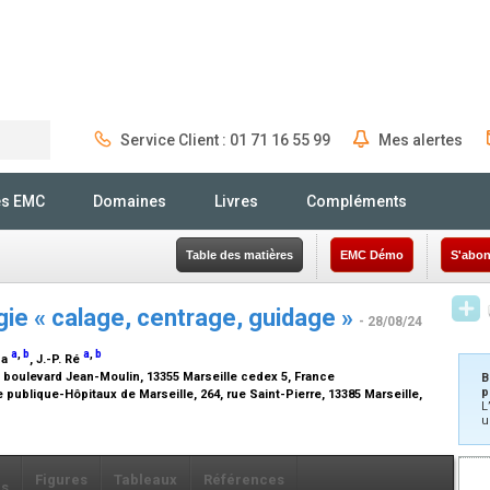
Service Client : 01 71 16 55 99
Mes alertes
Rechercher
és EMC
Domaines
Livres
Compléments
Table des matières
EMC Démo
S'abon
ogie « calage, centrage, guidage »
- 28/08/24
a
,
b
a
,
b
za
, J.-P. Ré
, boulevard Jean-Moulin, 13355 Marseille cedex 5, France
B
p
publique-Hôpitaux de Marseille, 264, rue Saint-Pierre, 13385 Marseille,
L
u
Figures
Tableaux
Références
ls