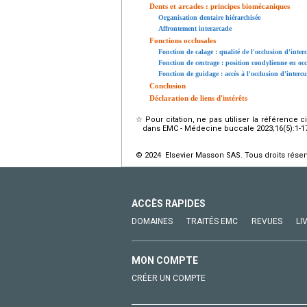
Dents et arcades : principes biomécaniques
Organisation dentaire hiérarchisée
Affrontement interarcade
Fonctions occlusales
Fonction de calage : qualité de l'occlusion d'inte
Fonction de centrage : position condylienne en oc
Fonction de guidage : accès à l'occlusion d'inter
Conclusion
Déclaration de liens d'intérêts
☆
Pour citation, ne pas utiliser la référence 
dans EMC - Médecine buccale 2023;16(5):1-17 [
© 2024 Elsevier Masson SAS. Tous droits réser
ACCÈS RAPIDES
DOMAINES
TRAITÉS EMC
REVUES
LI
MON COMPTE
CRÉER UN COMPTE