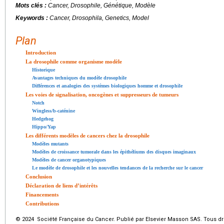
Mots clés :
Cancer, Drosophile, Génétique, Modèle
Keywords :
Cancer, Drosophila, Genetics, Model
Plan
Introduction
La drosophile comme organisme modèle
Historique
Avantages techniques du modèle drosophile
Différences et analogies des systèmes biologiques homme et drosophile
Les voies de signalisation, oncogènes et suppresseurs de tumeurs
Notch
Wingless/b-caténine
Hedgehog
Hippo/Yap
Les différents modèles de cancers chez la drosophile
Modèles mutants
Modèles de croissance tumorale dans les épithéliums des disques imaginaux
Modèles de cancer organotypiques
Le modèle de drosophile et les nouvelles tendances de la recherche sur le cancer
Conclusion
Déclaration de liens d’intérêts
Financements
Contributions
© 2024 Société Française du Cancer. Publié par Elsevier Masson SAS. Tous dro