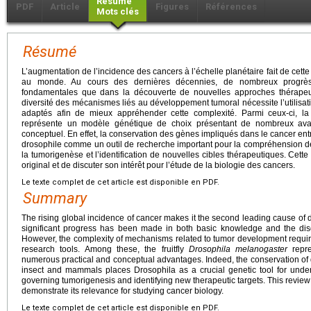
Résumé
PDF
Article
Figures
Références
Mots clés
Résumé
L’augmentation de l’incidence des cancers à l’échelle planétaire fait de cet
au monde. Au cours des dernières décennies, de nombreux progrès
fondamentales que dans la découverte de nouvelles approches thérapeut
diversité des mécanismes liés au développement tumoral nécessite l’utilisati
adaptés afin de mieux appréhender cette complexité. Parmi ceux-ci, la
représente un modèle génétique de choix présentant de nombreux ava
conceptuel. En effet, la conservation des gènes impliqués dans le cancer ent
drosophile comme un outil de recherche important pour la compréhension
la tumorigenèse et l’identification de nouvelles cibles thérapeutiques. Cet
original et de discuter son intérêt pour l’étude de la biologie des cancers.
Le texte complet de cet article est disponible en PDF.
Summary
The rising global incidence of cancer makes it the second leading cause of
significant progress has been made in both basic knowledge and the dis
However, the complexity of mechanisms related to tumor development requir
research tools. Among these, the fruitfly
Drosophila melanogaster
repre
numerous practical and conceptual advantages. Indeed, the conservation of 
insect and mammals places Drosophila as a crucial genetic tool for und
governing tumorigenesis and identifying new therapeutic targets. This review
demonstrate its relevance for studying cancer biology.
Le texte complet de cet article est disponible en PDF.