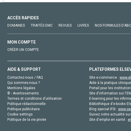
ACCÈS RAPIDES
DOMAINES
TRAITÉS EMC
REVUES
LIVRES
NOS FORMULES D'AB
MON COMPTE
CRÉER UN COMPTE
AIDE & SUPPORT
PLATEFORMES ELSE
Contactez-nous / FAQ
Site e-commerce :
www.el
Qui sommes-nous ?
Aide à la pratique clinique
Mentions légales
Portail pour les institution
© - Avertissements
Site d'information sur l'E
Termes et conditions d'utilisation
E-learning pour les infirmi
Politique rédactionnelle
Bibliothèque d'e-books Els
Politique publicitaire
Blog special IFSI :
www.gen
Cookie settings
Suivez notre actualité sur
Politique de la vie privée
Site d'emploi en santé :
e