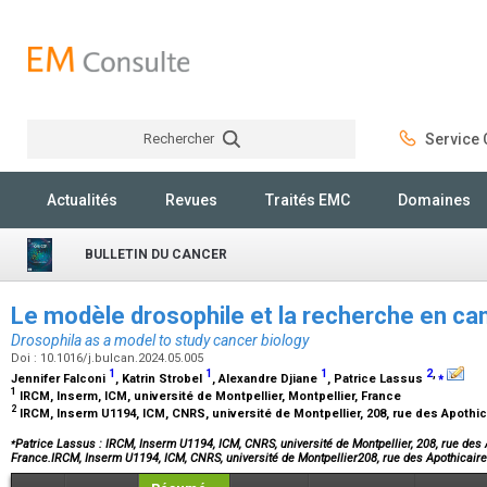
Rechercher
Service C
Rechercher
Actualités
Revues
Traités EMC
Domaines
BULLETIN DU CANCER
Le modèle drosophile et la recherche en ca
Drosophila as a model to study cancer biology
Doi : 10.1016/j.bulcan.2024.05.005
1
1
1
2
,
⁎
Jennifer Falconi
, Katrin Strobel
, Alexandre Djiane
, Patrice Lassus
1
IRCM, Inserm, ICM, université de Montpellier, Montpellier, France
2
IRCM, Inserm U1194, ICM, CNRS, université de Montpellier, 208, rue des Apothi
⁎
Patrice Lassus : IRCM, Inserm U1194, ICM, CNRS, université de Montpellier, 208, rue des 
France.IRCM, Inserm U1194, ICM, CNRS, université de Montpellier208, rue des Apothicai