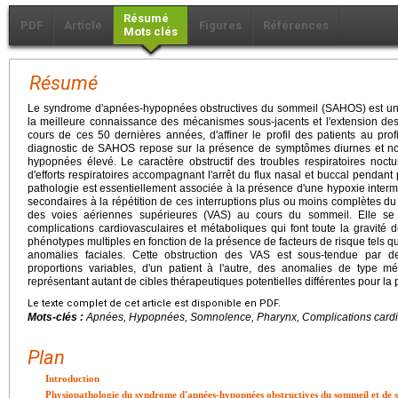
Résumé
PDF
Article
Figures
Références
Mots clés
Résumé
Le syndrome d'apnées-hypopnées obstructives du sommeil (SAHOS) est une
la meilleure connaissance des mécanismes sous-jacents et l'extension des
cours de ces 50 dernières années, d'affiner le profil des patients au prof
diagnostic de SAHOS repose sur la présence de symptômes diurnes et no
hypopnées élevé. Le caractère obstructif des troubles respiratoires noctu
d'efforts respiratoires accompagnant l'arrêt du flux nasal et buccal pendant
pathologie est essentiellement associée à la présence d'une hypoxie interm
secondaires à la répétition de ces interruptions plus ou moins complètes du 
des voies aériennes supérieures (VAS) au cours du sommeil. Elle se
complications cardiovasculaires et métaboliques qui font toute la gravité 
phénotypes multiples en fonction de la présence de facteurs de risque tels que
anomalies faciales. Cette obstruction des VAS est sous-tendue par 
proportions variables, d'un patient à l'autre, des anomalies de type m
représentant autant de cibles thérapeutiques potentielles différentes pour la 
Le texte complet de cet article est disponible en PDF.
Mots-clés :
Apnées, Hypopnées, Somnolence, Pharynx, Complications cardi
Plan
Introduction
Physiopathologie du syndrome d'apnées-hypopnées obstructives du sommeil et de s