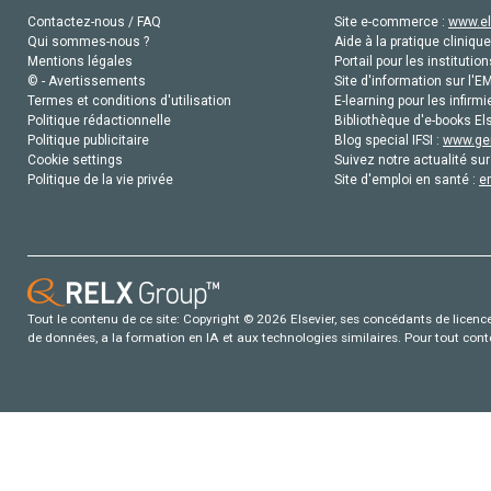
Contactez-nous / FAQ
Site e-commerce :
www.el
Qui sommes-nous ?
Aide à la pratique clinique
Mentions légales
Portail pour les institution
© - Avertissements
Site d'information sur l'E
Termes et conditions d'utilisation
E-learning pour les infirmi
Politique rédactionnelle
Bibliothèque d'e-books Els
Politique publicitaire
Blog special IFSI :
www.gen
Cookie settings
Suivez notre actualité sur
Politique de la vie privée
Site d'emploi en santé :
e
Tout le contenu de ce site: Copyright © 2026 Elsevier, ses concédants de licence e
de données, a la formation en IA et aux technologies similaires. Pour tout con