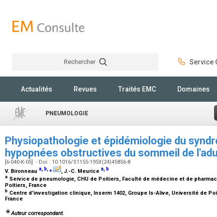
Rechercher
Service C
Rechercher
Actualités
Revues
Traités EMC
Domaines
PNEUMOLOGIE
Physiopathologie et épidémiologie du synd
hypopnées obstructives du sommeil de l'ad
[6-040-K-05] - Doi : 10.1016/S1155-195X(24)45856-8
a
,
b
,
⁎
a
,
b
V. Bironneau
, J.-C. Meurice
a
Service de pneumologie, CHU de Poitiers, Faculté de médecine et de pharmacie d
Poitiers, France
b
Centre d'investigation clinique, Inserm 1402, Groupe Is-Alive, Université de Poiti
France
Auteur correspondant.