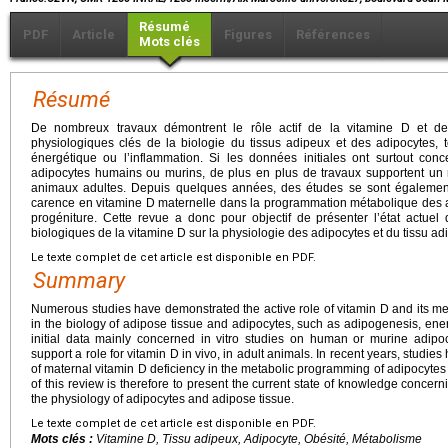
Résumé
PDF
Article
Figures
Références
Mots clés
Résumé
De nombreux travaux démontrent le rôle actif de la vitamine D et d
physiologiques clés de la biologie du tissus adipeux et des adipocytes, 
énergétique ou l’inflammation. Si les données initiales ont surtout conc
adipocytes humains ou murins, de plus en plus de travaux supportent un r
animaux adultes. Depuis quelques années, des études se sont égalemen
carence en vitamine D maternelle dans la programmation métabolique des a
progéniture. Cette revue a donc pour objectif de présenter l’état actuel
biologiques de la vitamine D sur la physiologie des adipocytes et du tissu ad
Le texte complet de cet article est disponible en PDF.
Summary
Numerous studies have demonstrated the active role of vitamin D and its me
in the biology of adipose tissue and adipocytes, such as adipogenesis, en
initial data mainly concerned in vitro studies on human or murine adipo
support a role for vitamin D in vivo, in adult animals. In recent years, stud
of maternal vitamin D deficiency in the metabolic programming of adipocytes 
of this review is therefore to present the current state of knowledge concerni
the physiology of adipocytes and adipose tissue.
Le texte complet de cet article est disponible en PDF.
Mots clés :
Vitamine D, Tissu adipeux, Adipocyte, Obésité, Métabolisme