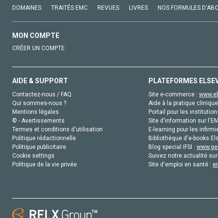
DOMAINES
TRAITÉS EMC
REVUES
LIVRES
NOS FORMULES D'AB
MON COMPTE
CRÉER UN COMPTE
AIDE & SUPPORT
PLATEFORMES ELSE
Contactez-nous / FAQ
Site e-commerce :
www.el
Qui sommes-nous ?
Aide à la pratique clinique
Mentions légales
Portail pour les institution
© - Avertissements
Site d'information sur l'E
Termes et conditions d'utilisation
E-learning pour les infirmi
Politique rédactionnelle
Bibliothèque d'e-books Els
Politique publicitaire
Blog special IFSI :
www.gen
Cookie settings
Suivez notre actualité sur
Politique de la vie privée
Site d'emploi en santé :
e