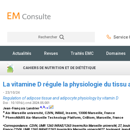
Rechercher
Service C
Rechercher
Actualités
Revues
Traités EMC
Domaines
CAHIERS DE NUTRITION ET DE DIÉTÉTIQUE
La vitamine D régule la physiologie du tissu 
- 23/10/24
Regulation of adipose tissue and adipocyte physiology by vitamin D
Doi : 10.1016/j.cnd.2024.05.001
a
,
b
,
⁎
Jean-François Landrier
a
Aix-Marseille université, C2VN, INRAE, Inserm, 13000 Marseille, France
b
PhenoMARS Aix-Marseille Technology Platform, CriBiom, Marseille, France
⁎
Correspondance. C2VN, UMR 1260 INRAE/1263 Inserm/Aix Marseille université, 27, boule
France.C2VN, UMR 1260 INRAE/1263 Inserm/Aix Marseille université27, boulevard Jean