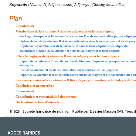
Keywords :
Vitamin D, Adipose tissue, Adipocyte, Obesity, Metabolism
Plan
Introduction
Métabolisme de la vitamine D dans les adipocytes et le tissu adipeux
Stockage, absorption et libération de la vitamine D et de ses métabolites par les adipocyte
Hydroxylation de la vitamine D et de ses métabolites dans le tissu adipeux et les adipocy
Régulation du métabolisme de la vitamine D dans le tissu adipeux et les adipocytes
Mécanismes d’action de la vitamine D dans les adipocytes et le tissu adipeux
Effets biologiques de la vitamine D sur les adipocytes et le tissu adipeux
Impact de la vitamine D ou de ses métabolites sur l’expression génique liée au mét
adipocytes
Effet de la vitamine D ou de ses métabolites sur le contrôle de l’adipogenèse
Impact de la vitamine D et de ses métabolites sur les adipocytes et l’inflammation du tis
La carence maternelle en vitamine D liée à la programmation de la biologie du tis
Conclusion et perspectives
Financement
Contribution et responsabilité des auteurs
Déclaration de liens d’intérêts
© 2024 Société française de nutrition. Publié par Elsevier Masson SAS. Tous d
ACCÈS RAPIDES