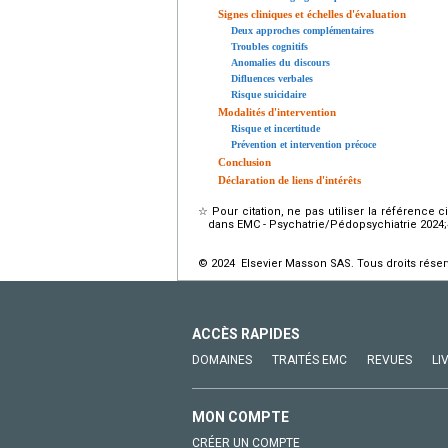
Signes cliniques et échelles d'évaluation
Deux approches complémentaires
Troubles cognitifs
Anomalies du discours
Difluences verbales
Risque suicidaire
Modalités d'intervention
Risque et incertitude
Prévention et intervention précoce
Conclusion
Déclaration de liens d'intérêts
☆
Pour citation, ne pas utiliser la référence 
dans EMC - Psychatrie/Pédopsychiatrie 2024;40(
© 2024 Elsevier Masson SAS. Tous droits réser
ACCÈS RAPIDES
DOMAINES
TRAITÉS EMC
REVUES
LI
MON COMPTE
CRÉER UN COMPTE