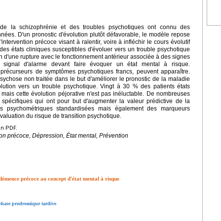
de la schizophrénie et des troubles psychotiques ont connu des
ées. D'un pronostic d'évolution plutôt défavorable, le modèle repose
tervention précoce visant à ralentir, voire à infléchir le cours évolutif
 des états cliniques susceptibles d'évoluer vers un trouble psychotique
on d'une rupture avec le fonctionnement antérieur associée à des signes
n signal d'alarme devant faire évoquer un état mental à risque.
précurseurs de symptômes psychotiques francs, peuvent apparaître.
psychose non traitée dans le but d'améliorer le pronostic de la maladie
lution vers un trouble psychotique. Vingt à 30 % des patients états
 mais cette évolution péjorative n'est pas inéluctable. De nombreuses
 spécifiques qui ont pour but d'augmenter la valeur prédictive de la
les psychométriques standardisées mais également des marqueurs
'évaluation du risque de transition psychotique.
en PDF.
on précoce, Dépression, État mental, Prévention
 démence précoce au concept d'état mental à risque
 phase prodromique tardive