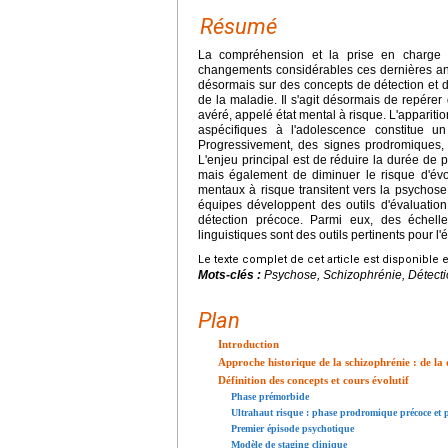
Résumé
La compréhension et la prise en charge 
changements considérables ces dernières ann
désormais sur des concepts de détection et d'in
de la maladie. Il s'agit désormais de repérer
avéré, appelé état mental à risque. L'appariti
aspécifiques à l'adolescence constitue u
Progressivement, des signes prodromiques, 
L'enjeu principal est de réduire la durée de 
mais également de diminuer le risque d'évo
mentaux à risque transitent vers la psychose
équipes développent des outils d'évaluation
détection précoce. Parmi eux, des échel
linguistiques sont des outils pertinents pour l
Le texte complet de cet article est disponible 
Mots-clés :
Psychose, Schizophrénie, Détecti
Plan
Introduction
Approche historique de la schizophrénie : de la
Définition des concepts et cours évolutif
Phase prémorbide
Ultrahaut risque : phase prodromique précoce et
Premier épisode psychotique
Modèle de staging clinique