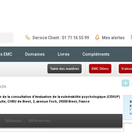
Service Client : 01 71 16 55 99
Mes alertes
Rechercher
és EMC
Domaines
Livres
Compléments
Table des matières
EMC Démo
S'abon
0/24
 de la consultation d'évaluation de la vulnérabilité psychologique (CEVUP)
ulte, CHRU de Brest, 2, avenue Foch, 29200 Brest, France
B
p
L
u
Tableaux
Références