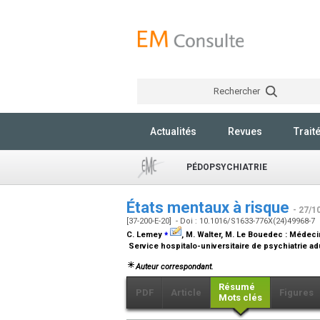
Rechercher
Actualités
Revues
Trait
PÉDOPSYCHIATRIE
États mentaux à risque
- 27/1
[37-200-E-20] - Doi : 10.1016/S1633-776X(24)49968-7
⁎
C. Lemey
, M. Walter, M. Le Bouedec :
Médecin
Service hospitalo-universitaire de psychiatrie ad
Auteur correspondant.
Résumé
PDF
Article
Figures
Mots clés