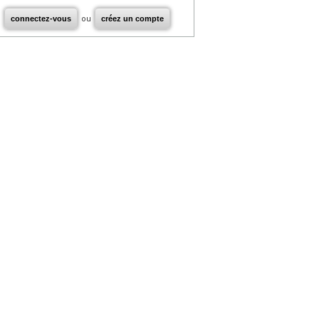
connectez-vous
ou
créez un compte