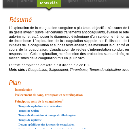
PDF
Article
Figures
Références
Mots clés
Résumé
L'exploration de la coagulation sanguine a plusieurs objectifs : s'assurer d
un geste invasif, surveiller certains traitements anticoagulants, évaluer le r
auto-immune, etc.), poser le diagnostic étiologique d'un syndrome hémorragi
de thrombose. L'exploration de la coagulation s'appuie sur l'utilisation de
initiales de la coagulation et sur des tests analytiques mesurant la quantité e
cours de la coagulation. L'application de règles d'interprétation conduit en
responsable. Cette exploration, menée selon des protocoles standardisés, ne
mécanismes de la coagulation mis en jeu in vivo.
Le texte complet de cet article est disponible en PDF.
Mots-clés :
Coagulation, Saignement, Thrombose, Temps de céphaline avec 
Plan
Introduction
Prélèvement du sang, transport et centrifugation
[
]
Principaux tests de la coagulation
Temps de céphaline avec activateur
Temps de Quick
Temps de thrombine et dosage du fibrinogène
Temps de reptilase
Dosage spécifique des facteurs de coagulation