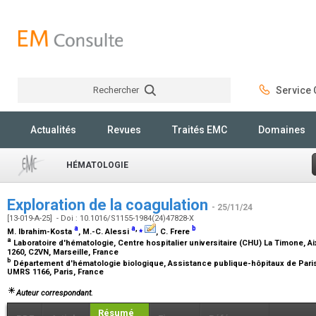
Rechercher
Service C
Rechercher
Actualités
Revues
Traités EMC
Domaines
HÉMATOLOGIE
Exploration de la coagulation
- 25/11/24
[13-019-A-25] - Doi : 10.1016/S1155-1984(24)47828-X
a
a
,
⁎
b
M. Ibrahim-Kosta
, M.-C. Alessi
, C. Frere
a
Laboratoire d'hématologie, Centre hospitalier universitaire (CHU) La Timone, Aix
1260, C2VN, Marseille, France
b
Département d'hématologie biologique, Assistance publique-hôpitaux de Paris
UMRS 1166, Paris, France
Auteur correspondant.
Résumé