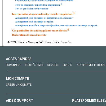
Exploration des systèmes de régulation de la coagulation
[
]
Tests de diagnostic rapide de la coagulation
Test de génération de thrombine
[
]
Interprétation des anomalies des tests de coagulation
Allongement isolé du temps de céphaline avec activateur
Allongement isolé du temps de Quick
Allongement associé du temps de céphaline avec activateur et du temps de Quick
[
]
Cas particulier des anticoagulants oraux directs
Déclaration de liens d'intérêts
© 2024 Elsevier Masson SAS. Tous droits réservés.
ACCÈS RAPIDES
DOMAINES
TRAITÉS EMC
REVUES
LIVRES
NOS FORMULES D'AB
MON COMPTE
CRÉER UN COMPTE
AIDE & SUPPORT
PLATEFORMES ELSE