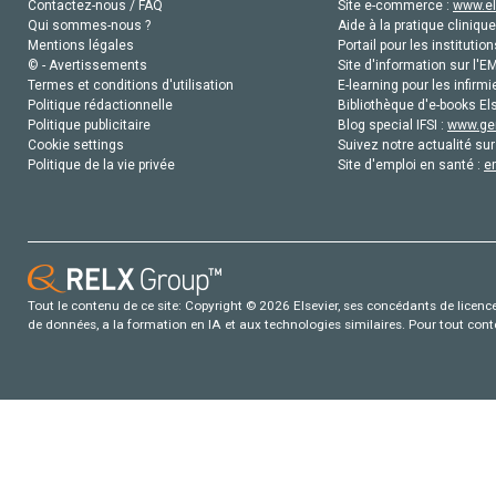
Contactez-nous / FAQ
Site e-commerce :
www.el
Qui sommes-nous ?
Aide à la pratique clinique
Mentions légales
Portail pour les institution
© - Avertissements
Site d'information sur l'E
Termes et conditions d'utilisation
E-learning pour les infirmi
Politique rédactionnelle
Bibliothèque d'e-books Els
Politique publicitaire
Blog special IFSI :
www.gen
Cookie settings
Suivez notre actualité sur
Politique de la vie privée
Site d'emploi en santé :
e
Tout le contenu de ce site: Copyright © 2026 Elsevier, ses concédants de licence e
de données, a la formation en IA et aux technologies similaires. Pour tout con