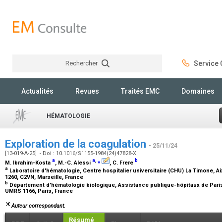
Rechercher
Service C
Rechercher
Actualités
Revues
Traités EMC
Domaines
HÉMATOLOGIE
Exploration de la coagulation
- 25/11/24
[13-019-A-25] - Doi : 10.1016/S1155-1984(24)47828-X
a
a
,
⁎
b
M. Ibrahim-Kosta
, M.-C. Alessi
, C. Frere
a
Laboratoire d'hématologie, Centre hospitalier universitaire (CHU) La Timone, Aix
1260, C2VN, Marseille, France
b
Département d'hématologie biologique, Assistance publique-hôpitaux de Paris
UMRS 1166, Paris, France
Auteur correspondant.
Résumé