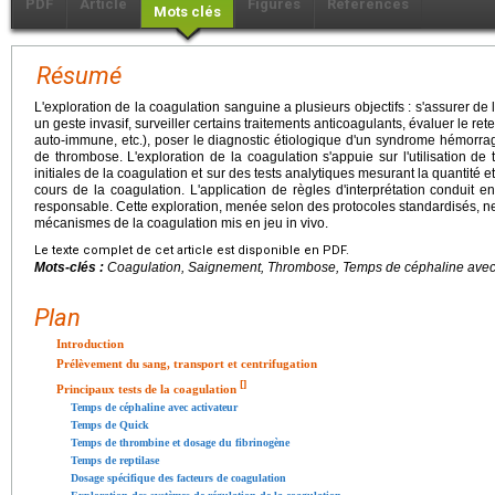
PDF
Article
Figures
Références
Mots clés
Résumé
L'exploration de la coagulation sanguine a plusieurs objectifs : s'assurer d
un geste invasif, surveiller certains traitements anticoagulants, évaluer le r
auto-immune, etc.), poser le diagnostic étiologique d'un syndrome hémorragi
de thrombose. L'exploration de la coagulation s'appuie sur l'utilisation de
initiales de la coagulation et sur des tests analytiques mesurant la quantité e
cours de la coagulation. L'application de règles d'interprétation conduit en
responsable. Cette exploration, menée selon des protocoles standardisés, ne
mécanismes de la coagulation mis en jeu in vivo.
Le texte complet de cet article est disponible en PDF.
Mots-clés :
Coagulation, Saignement, Thrombose, Temps de céphaline avec 
Plan
Introduction
Prélèvement du sang, transport et centrifugation
[
]
Principaux tests de la coagulation
Temps de céphaline avec activateur
Temps de Quick
Temps de thrombine et dosage du fibrinogène
Temps de reptilase
Dosage spécifique des facteurs de coagulation