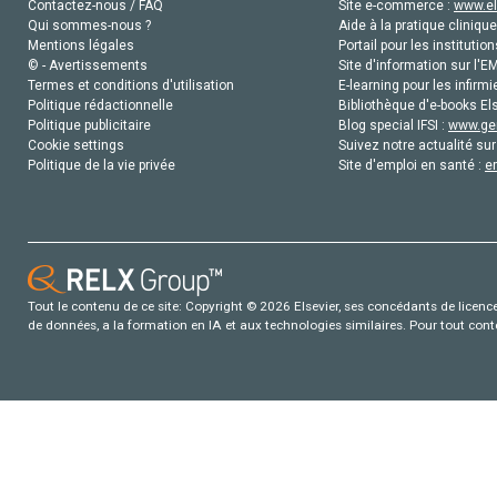
Contactez-nous / FAQ
Site e-commerce :
www.el
Qui sommes-nous ?
Aide à la pratique clinique
Mentions légales
Portail pour les institution
© - Avertissements
Site d'information sur l'E
Termes et conditions d'utilisation
E-learning pour les infirmi
Politique rédactionnelle
Bibliothèque d'e-books Els
Politique publicitaire
Blog special IFSI :
www.gen
Cookie settings
Suivez notre actualité sur
Politique de la vie privée
Site d'emploi en santé :
e
Tout le contenu de ce site: Copyright © 2026 Elsevier, ses concédants de licence e
de données, a la formation en IA et aux technologies similaires. Pour tout con