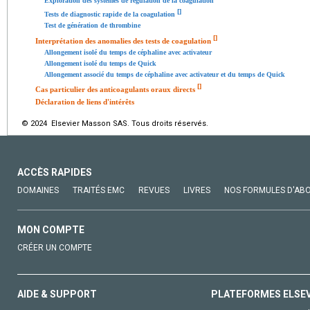
Exploration des systèmes de régulation de la coagulation
[
]
Tests de diagnostic rapide de la coagulation
Test de génération de thrombine
[
]
Interprétation des anomalies des tests de coagulation
Allongement isolé du temps de céphaline avec activateur
Allongement isolé du temps de Quick
Allongement associé du temps de céphaline avec activateur et du temps de Quick
[
]
Cas particulier des anticoagulants oraux directs
Déclaration de liens d'intérêts
© 2024 Elsevier Masson SAS. Tous droits réservés.
ACCÈS RAPIDES
DOMAINES
TRAITÉS EMC
REVUES
LIVRES
NOS FORMULES D'AB
MON COMPTE
CRÉER UN COMPTE
AIDE & SUPPORT
PLATEFORMES ELSE