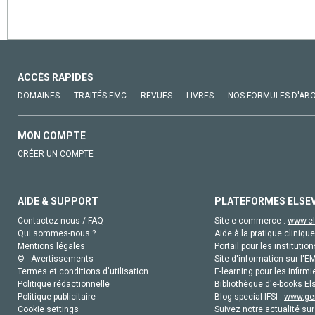
ACCÈS RAPIDES
DOMAINES
TRAITÉS EMC
REVUES
LIVRES
NOS FORMULES D'AB
MON COMPTE
CRÉER UN COMPTE
AIDE & SUPPORT
PLATEFORMES ELSE
Contactez-nous / FAQ
Site e-commerce :
www.el
Qui sommes-nous ?
Aide à la pratique clinique
Mentions légales
Portail pour les institution
© - Avertissements
Site d'information sur l'E
Termes et conditions d'utilisation
E-learning pour les infirmi
Politique rédactionnelle
Bibliothèque d'e-books Els
Politique publicitaire
Blog special IFSI :
www.gen
Cookie settings
Suivez notre actualité sur