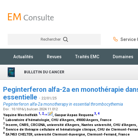
Rechercher
Service C
Rechercher
Actualités
Revues
Traités EMC
Domaines
BULLETIN DU CANCER
Peginterferon alfa-2a en monothérapie dan
essentielle
- 22/01/25
Peginterferon alfa-2a monotherapy in essential thrombocythemia
Doi : 10.1016/j.bulcan.2024.11.012
1
,
2
,
⁎
3
,
4
Yaquine Mechelfekh
, Gaspar Aspas Requena
1
Laboratoire d’hématologie, CHU d’Angers, 49000 Angers, France
2
Inserm, CNRS, CRCI2NA, université d’Angers, Nantes université, CHU d’Angers,
3
Service de thérapie cellulaire et hématologie clinique, CHU de Clermont-Ferra
4
EA7453 CHELTER, université Clermont-Auvergne, Clermont-Ferrand, France