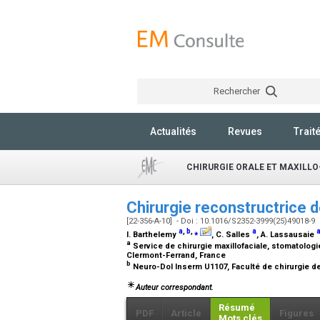
Rechercher
Actualités
Revues
Trait
CHIRURGIE ORALE ET MAXILLO
Chirurgie reconstructrice 
[22-356-A-10] - Doi : 10.1016/S2352-3999(25)49018-9
a
,
b
,
⁎
a
I. Barthelemy
, C. Salles
, A. Lassausaie
a
Service de chirurgie maxillofaciale, stomatologi
Clermont-Ferrand, France
b
Neuro-Dol Inserm U1107, Faculté de chirurgie de
Auteur correspondant.
Résumé
PDF
Article
Figures
Mots clés