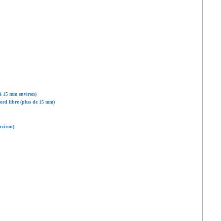
 à 15 mm environ)
ord libre (plus de 15 mm)
nviron)