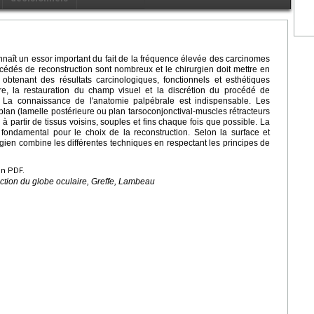
nnaît un essor important du fait de la fréquence élevée des carcinomes
édés de reconstruction sont nombreux et le chirurgien doit mettre en
obtenant des résultats carcinologiques, fonctionnels et esthétiques
ire, la restauration du champ visuel et la discrétion du procédé de
ux. La connaissance de l'anatomie palpébrale est indispensable. Les
plan (lamelle postérieure ou plan tarsoconjonctival-muscles rétracteurs
 à partir de tissus voisins, souples et fins chaque fois que possible. La
fondamental pour le choix de la reconstruction. Selon la surface et
rgien combine les différentes techniques en respectant les principes de
en PDF.
ction du globe oculaire, Greffe, Lambeau