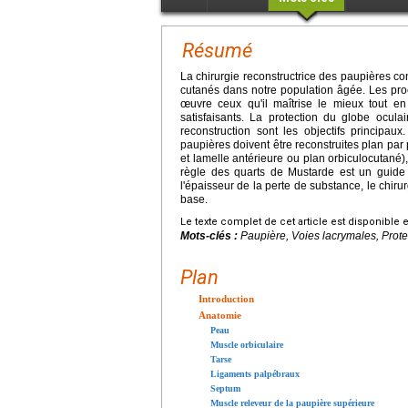
Résumé
La chirurgie reconstructrice des paupières co
cutanés dans notre population âgée. Les proc
œuvre ceux qu'il maîtrise le mieux tout en 
satisfaisants. La protection du globe ocula
reconstruction sont les objectifs principa
paupières doivent être reconstruites plan par 
et lamelle antérieure ou plan orbiculocutané),
règle des quarts de Mustarde est un guide 
l'épaisseur de la perte de substance, le chiru
base.
Le texte complet de cet article est disponible 
Mots-clés :
Paupière, Voies lacrymales, Prote
Plan
Introduction
Anatomie
Peau
Muscle orbiculaire
Tarse
Ligaments palpébraux
Septum
Muscle releveur de la paupière supérieure