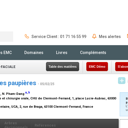
Service Client : 01 71 16 55 99
Mes alertes
Rechercher
és EMC
Domaines
Livres
Compléments
-FACIALE
Table des matières
EMC Démo
S'abon
des paupières
- 05/02/25
a
a
,
b
, N. Pham-Dang
e et chirurgie orale, CHU de Clermont-Ferrand, 1, place Lucie-Aubrac, 63000
B
p
L
ntaire, UCA, 2, rue de Braga, 63100 Clermont-Ferrand, France
u
Arbres
Références
décisionnels