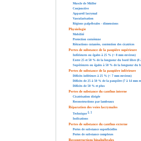
Muscle de Müller
Conjonctive
Appareil lacrymal
Vascularisation
Régions palpébrales - dimensions
Physiologie
Mobilité
Protection cornéenne
Rétractions cutanées, contention des cicatrices
Pertes de substance de la paupière supérieure
Inférieures ou égales à 25 % (< 8 mm environ)
Entre 25 et 50 % de la longueur du bord libre (8
Supérieures ou égales à 50 % de la longueur du b
Pertes de substance de la paupière inférieure
Déficits inférieurs à 25 % (< 7 mm environ)
Déficits de 25 à 50 % de la paupière (7 à 14 mm e
Déficits de 50 % et plus
Pertes de substance du canthus interne
Cicatrisation dirigée
Reconstructions par lambeaux
Réparation des voies lacrymales
[
,
]
Technique
Indications
Pertes de substance du canthus externe
Pertes de substance superficielles
Pertes de substance complexes
Reconstructions bipalpébrales