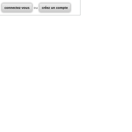
connectez-vous
ou
créez un compte