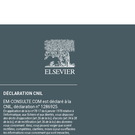
DÉCLARATION CNIL
EM-CONSULTE.COM est déclaré à la
CNIL, déclaration n° 1286925.
En application de la loi nº78-17 du 6 janvier 1978 relative à
l'informatique, aux fichiers et aux libertés, vous disposez
des droits d'opposition (art.26 de la loi), d'accès (art.34 à 38
de la loi), et de rectification (art.36 de la loi) des données
vous concernant. Ainsi, vous pouvez exiger que soient
rectifiées, complétées, clarifiées, mises à jour ou effacées
les informations vous concernant qui sont inexactes,