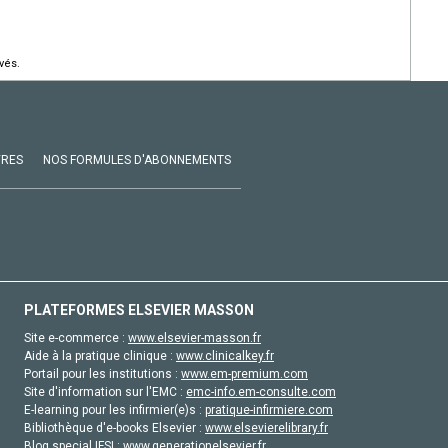
vés.
VRES
NOS FORMULES D'ABONNEMENTS
PLATEFORMES ELSEVIER MASSON
Site e-commerce :
www.elsevier-masson.fr
Aide à la pratique clinique :
www.clinicalkey.fr
Portail pour les institutions :
www.em-premium.com
Site d'information sur l'EMC :
emc-info.em-consulte.com
E-learning pour les infirmier(e)s :
pratique-infirmiere.com
Bibliothèque d'e-books Elsevier :
www.elsevierelibrary.fr
Blog special IFSI :
www.generationelsevier.fr