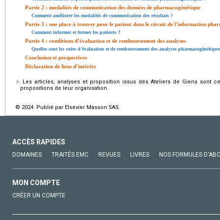
Partie 2 : modalités de communication des données de pharmacogénétique
Comment améliorer les modalités de communication des résultats ?
Partie 3 : une place à trouver pour le patient dans le circuit de l’information ph
Comment informer et former les patients ?
Partie 4 : conditions d’évaluation et de remboursement des analyses
Quelles sont les voies d’évaluation et de remboursement des analyses pharmacogénétique
Conclusion et perspectives
Déclaration de liens d’intérêts
☆
Les articles, analyses et proposition issus des Ateliers de Giens sont 
propositions de leur organisation.
© 2024 Publié par Elsevier Masson SAS.
ACCÈS RAPIDES
DOMAINES
TRAITÉS EMC
REVUES
LIVRES
NOS FORMULES D'AB
MON COMPTE
CRÉER UN COMPTE