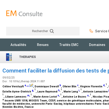
Rechercher
Service C
Rechercher
Actualités
Revues
Traités EMC
Domaines
THERAPIES
Comment faciliter la diffusion des tests d
09/02/25
Doi : 10.1016/j.therap.2024.11.007
1
a
,
⁎
b
c
d
,
Céline Verstuyft
, Dominique Dewolf
, Olivier Blin
, Virginie Florentin
,
1
1
1
g
,
h
,
i
,
Estelle Ayme-Dietrich
, Laure Raymond
, Marie Lang
, Antonin Lamazière
1
1
1
1
m
,
n
,
o
,
, Liliane Lamezec
, Marie-Anne Loriot
, Antoine Le Bozec
, Nicolas Pic
a
Inserm UMR 1018, MOODS Team, CESP, service de génétique moléculaire, phar
faculté de médecine, université Paris-Saclay, hôpitaux universitaires Paris-Sacl
Kremlin-Bicêtre, France