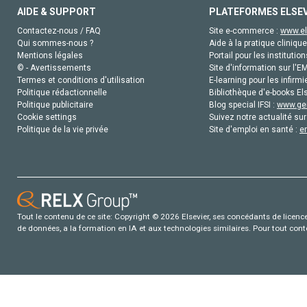
AIDE & SUPPORT
PLATEFORMES ELSE
Contactez-nous / FAQ
Site e-commerce :
www.el
Qui sommes-nous ?
Aide à la pratique clinique
Mentions légales
Portail pour les institution
© - Avertissements
Site d'information sur l'E
Termes et conditions d'utilisation
E-learning pour les infirmi
Politique rédactionnelle
Bibliothèque d'e-books Els
Politique publicitaire
Blog special IFSI :
www.gen
Cookie settings
Suivez notre actualité sur
Politique de la vie privée
Site d'emploi en santé :
e
Tout le contenu de ce site: Copyright © 2026 Elsevier, ses concédants de licence e
de données, a la formation en IA et aux technologies similaires. Pour tout con