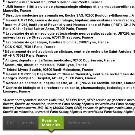
b
ThermoFisher Scientific, 91941 Villebon-sur-Yvette, France
c
UMR Inserm 1106, service de pharmacologie clinique et pharmacosurveillance, 
Marseille, France
d
Direction médecine personnalisée, Roche SAS, 92600 Boulogne-Billancourt, F
e
Inserm UMR1155, service de nephrologie, hôpitaux universitaires Paris-Saclay,
f
Inserm U1266, Institute of Psychiatry and Neuroscience of Pairs (IPNP), GHU Pa
Paris-Cité, hôpital Sainte-Anne, 75000 Paris, France
g
Laboratoire de pharmacologie et toxicologie neurocardiovasculaire, UR7296, un
universitaires de Strasbourg, 67091 Strasbourg, France
h
Laboratoire de génétique, Eurofins Biomnis, 69007 Lyon, France
i
GCS CNCR, 75014 Paris, France
j
Département de métabolomique clinique, centre de recherche Saint-Antoine, So
AP–HP, 75012 Paris, France
k
Amgen, département affaires médicales, 92400 Courbevoie, France
l
Keenturtle, direction médicale, 69003 Lyon, France
m
Bristol Myers Squibb, 92500 Rueil-Malmaison, France
n
Inserm UMRS1138, Department of Clinical Chemistry, centre de recherches des 
Georges-Pompidou Hospital, AP–HP, 75000 Paris, France
o
Service de pharmacie, hôpital Bicêtre, AP–HP, 94270 Le Kremlin-Bicêtre, Franc
p
Centre de biologie et de recherche en santé, pharmacologie, toxicologie et p
Limoges, France
⁎
Auteur correspondant. Inserm UMR 1018, MOODS Team, CESP, service de génétique molé
Bicêtre, faculté de médecine, université Paris-Saclay, hôpitaux universitaires Paris-Saclay
Bicêtre, FranceInserm UMR 1018, MOODS Team, CESP, service de génétique moléculaire, 
faculté de médecine, université Paris-Saclay, hôpitaux universitaires Paris-Saclay, hôpi
Résumé
PDF
Article
Références
Mots clés