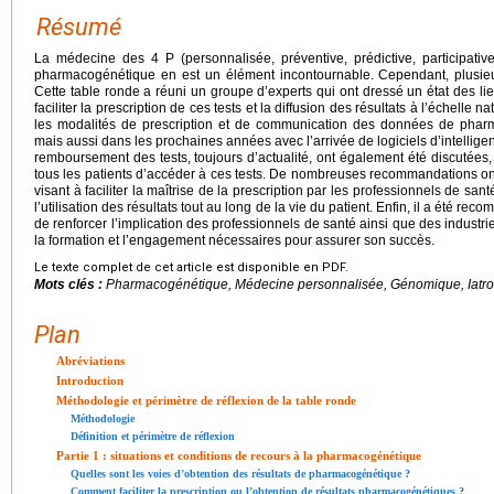
Résumé
La médecine des 4 P (personnalisée, préventive, prédictive, participativ
pharmacogénétique en est un élément incontournable. Cependant, plusieu
Cette table ronde a réuni un groupe d’experts qui ont dressé un état des li
faciliter la prescription de ces tests et la diffusion des résultats à l’échelle
les modalités de prescription et de communication des données de pharm
mais aussi dans les prochaines années avec l’arrivée de logiciels d’intelligenc
remboursement des tests, toujours d’actualité, ont également été discutées, c
tous les patients d’accéder à ces tests. De nombreuses recommandations ont 
visant à faciliter la maîtrise de la prescription par les professionnels de sant
l’utilisation des résultats tout au long de la vie du patient. Enfin, il a été r
de renforcer l’implication des professionnels de santé ainsi que des industri
la formation et l’engagement nécessaires pour assurer son succès.
Le texte complet de cet article est disponible en PDF.
Mots clés :
Pharmacogénétique, Médecine personnalisée, Génomique, Iatrogéni
Plan
Abréviations
Introduction
Méthodologie et périmètre de réflexion de la table ronde
Méthodologie
Définition et périmètre de réflexion
Partie 1 : situations et conditions de recours à la pharmacogénétique
Quelles sont les voies d’obtention des résultats de pharmacogénétique ?
Comment faciliter la prescription ou l’obtention de résultats pharmacogénétiques ?