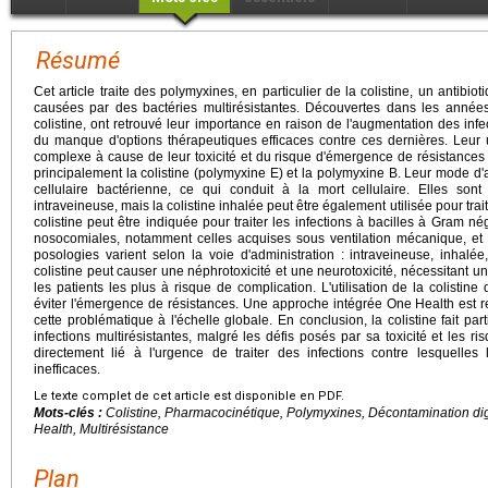
Résumé
Cet article traite des polymyxines, en particulier de la colistine, un antibio
causées par des bactéries multirésistantes. Découvertes dans les année
colistine, ont retrouvé leur importance en raison de l'augmentation des in
du manque d'options thérapeutiques efficaces contre ces dernières. Leur ut
complexe à cause de leur toxicité et du risque d'émergence de résistances
principalement la colistine (polymyxine E) et la polymyxine B. Leur mode d
cellulaire bactérienne, ce qui conduit à la mort cellulaire. Elles son
intraveineuse, mais la colistine inhalée peut être également utilisée pour trait
colistine peut être indiquée pour traiter les infections à bacilles à Gram né
nosocomiales, notamment celles acquises sous ventilation mécanique, et 
posologies varient selon la voie d'administration : intraveineuse, inhalée,
colistine peut causer une néphrotoxicité et une neurotoxicité, nécessitant
les patients les plus à risque de complication. L'utilisation de la colistin
éviter l'émergence de résistances. Une approche intégrée One Health est 
cette problématique à l'échelle globale. En conclusion, la colistine fait par
infections multirésistantes, malgré les défis posés par sa toxicité et les 
directement lié à l'urgence de traiter des infections contre lesquelles
inefficaces.
Le texte complet de cet article est disponible en PDF.
Mots-clés :
Colistine, Pharmacocinétique, Polymyxines, Décontamination dig
Health, Multirésistance
Plan