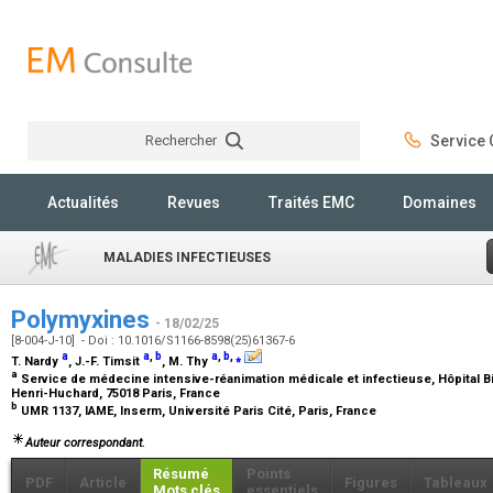
Rechercher
Service C
Rechercher
Actualités
Revues
Traités EMC
Domaines
MALADIES INFECTIEUSES
Polymyxines
- 18/02/25
[8-004-J-10] - Doi : 10.1016/S1166-8598(25)61367-6
a
a
,
b
a
,
b
,
⁎
T. Nardy
, J.-F. Timsit
, M. Thy
a
Service de médecine intensive-réanimation médicale et infectieuse, Hôpital Bic
Henri-Huchard, 75018 Paris, France
b
UMR 1137, IAME, Inserm, Université Paris Cité, Paris, France
Auteur correspondant.
Résumé
Points
PDF
Article
Figures
Tableaux
Mots clés
essentiels