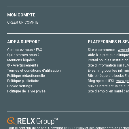
MON COMPTE
CRÉER UN COMPTE
AIDE & SUPPORT
PLATEFORMES ELSE
Contactez-nous / FAQ
Site e-commerce :
www.el
Qui sommes-nous ?
Aide à la pratique clinique
Mentions légales
Portail pour les institution
© - Avertissements
Site d'information sur l'E
Termes et conditions d'utilisation
E-learning pour les infirmi
Politique rédactionnelle
Bibliothèque d'e-books Els
Politique publicitaire
Blog special IFSI :
www.gen
Cookie settings
Suivez notre actualité sur
Politique de la vie privée
Site d'emploi en santé :
e
Tout le contenu de ce site: Copyright © 2026 Elsevier, ses concédants de licence e