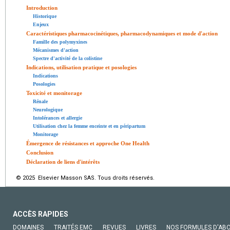
Introduction
Historique
Enjeux
Caractéristiques pharmacocinétiques, pharmacodynamiques et mode d'action
Famille des polymyxines
Mécanismes d'action
Spectre d'activité de la colistine
Indications, utilisation pratique et posologies
Indications
Posologies
Toxicité et monitorage
Rénale
Neurologique
Intolérances et allergie
Utilisation chez la femme enceinte et en péripartum
Monitorage
Émergence de résistances et approche One Health
Conclusion
Déclaration de liens d'intérêts
© 2025 Elsevier Masson SAS. Tous droits réservés.
ACCÈS RAPIDES
DOMAINES
TRAITÉS EMC
REVUES
LIVRES
NOS FORMULES D'AB