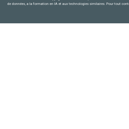
de données, a la formation en IA et aux technologies similaires. Pour tout con