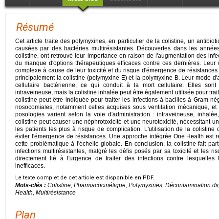
Résumé
Cet article traite des polymyxines, en particulier de la colistine, un antibio
causées par des bactéries multirésistantes. Découvertes dans les année
colistine, ont retrouvé leur importance en raison de l'augmentation des in
du manque d'options thérapeutiques efficaces contre ces dernières. Leur ut
complexe à cause de leur toxicité et du risque d'émergence de résistances
principalement la colistine (polymyxine E) et la polymyxine B. Leur mode d
cellulaire bactérienne, ce qui conduit à la mort cellulaire. Elles son
intraveineuse, mais la colistine inhalée peut être également utilisée pour trait
colistine peut être indiquée pour traiter les infections à bacilles à Gram né
nosocomiales, notamment celles acquises sous ventilation mécanique, et 
posologies varient selon la voie d'administration : intraveineuse, inhalée,
colistine peut causer une néphrotoxicité et une neurotoxicité, nécessitant
les patients les plus à risque de complication. L'utilisation de la colistin
éviter l'émergence de résistances. Une approche intégrée One Health est 
cette problématique à l'échelle globale. En conclusion, la colistine fait par
infections multirésistantes, malgré les défis posés par sa toxicité et les 
directement lié à l'urgence de traiter des infections contre lesquelles
inefficaces.
Le texte complet de cet article est disponible en PDF.
Mots-clés :
Colistine, Pharmacocinétique, Polymyxines, Décontamination dig
Health, Multirésistance
Plan