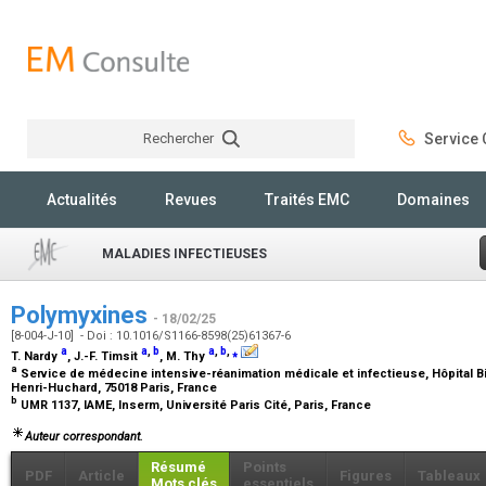
Rechercher
Service C
Rechercher
Actualités
Revues
Traités EMC
Domaines
MALADIES INFECTIEUSES
Polymyxines
- 18/02/25
[8-004-J-10] - Doi : 10.1016/S1166-8598(25)61367-6
a
a
,
b
a
,
b
,
⁎
T. Nardy
, J.-F. Timsit
, M. Thy
a
Service de médecine intensive-réanimation médicale et infectieuse, Hôpital Bic
Henri-Huchard, 75018 Paris, France
b
UMR 1137, IAME, Inserm, Université Paris Cité, Paris, France
Auteur correspondant.
Résumé
Points
PDF
Article
Figures
Tableaux
Mots clés
essentiels