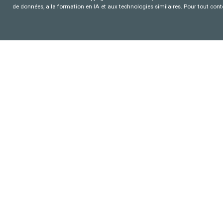
de données, a la formation en IA et aux technologies similaires. Pour tout con