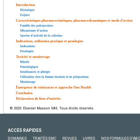
Introduction
Historique
Enjeux
Caractéristiques pharmacocinétiques, pharmacodynamiques et mode d'action
Famille des polymyxines
Mécanismes d'action
Spectre d'activité de la colistine
Indications, utilisation pratique et posologies
Indications
Posologies
Toxicité et monitorage
Rénale
Neurologique
Intolérances et allergie
Utilisation chez la femme enceinte et en péripartum
Monitorage
Émergence de résistances et approche One Health
Conclusion
Déclaration de liens d'intérêts
© 2025 Elsevier Masson SAS. Tous droits réservés.
ACCÈS RAPIDES
DOMAINES
TRAITÉS EMC
REVUES
LIVRES
NOS FORMULES D'AB