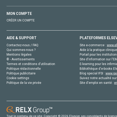
MON COMPTE
CRÉER UN COMPTE
AIDE & SUPPORT
PLATEFORMES ELSE
Contactez-nous / FAQ
Site e-commerce :
www.el
Qui sommes-nous ?
Aide à la pratique clinique
Mentions légales
Portail pour les institution
© - Avertissements
Site d'information sur l'E
Termes et conditions d'utilisation
E-learning pour les infirmi
Politique rédactionnelle
Bibliothèque d'e-books Els
Politique publicitaire
Blog special IFSI :
www.gen
Cookie settings
Suivez notre actualité sur
Politique de la vie privée
Site d'emploi en santé :
e
Tout le contenu de ce site: Copyright © 2026 Elsevier, ses concédants de licence e