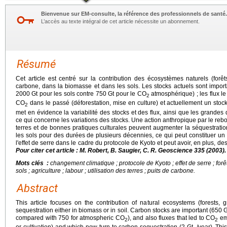
Bienvenue sur EM-consulte, la référence des professionnels de santé.
L’accès au texte intégral de cet article nécessite un abonnement.
Résumé
Cet article est centré sur la contribution des écosystèmes naturels (forêt
carbone, dans la biomasse et dans les sols. Les stocks actuels sont import
2000 Gt pour les sols contre 750 Gt pour le CO
atmosphérique) ; les flux l
2
CO
dans le passé (déforestation, mise en culture) et actuellement un sto
2
met en évidence la variabilité des stocks et des flux, ainsi que les grandes d
ce qui concerne les variations des stocks. Une action anthropique par le reb
terres et de bonnes pratiques culturales peuvent augmenter la séquestrat
les sols pour des durées de plusieurs décennies, ce qui peut constituer un 
l'effet de serre dans le cadre du protocole de Kyoto et peut avoir, en plus, d
Pour citer cet article : M. Robert, B. Saugier, C. R. Geoscience 335 (2003).
Mots clés :
changement climatique ; protocole de Kyoto ; effet de serre ; forêt
sols ; agriculture ; labour ; utilisation des terres ; puits de carbone.
Abstract
This article focuses on the contribution of natural ecosystems (forests,
sequestration either in biomass or in soil. Carbon stocks are important (650 G
compared with 750 for atmospheric CO
), and also fluxes that led to CO
emi
2
2