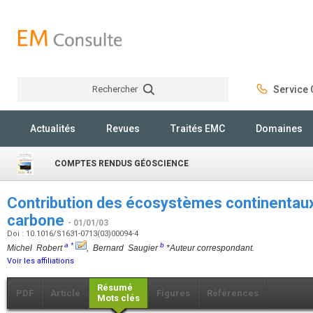
Rechercher
Service C
Rechercher
Actualités
Revues
Traités EMC
Domaines
COMPTES RENDUS GÉOSCIENCE
Contribution des écosystèmes continentaux 
carbone
- 01/01/03
Doi : 10.1016/S1631-0713(03)00094-4
a
*
b
Michel Robert
, Bernard Saugier
*Auteur correspondant.
Voir les affiliations
Résumé
PDF
Article
Figures
Références
Mots clés