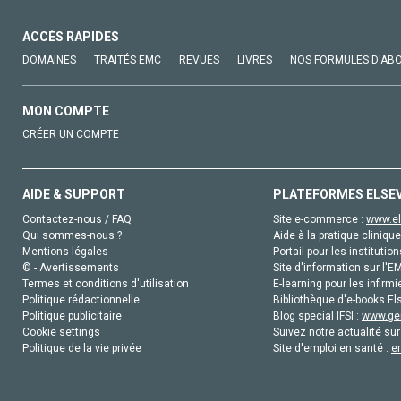
ACCÈS RAPIDES
DOMAINES
TRAITÉS EMC
REVUES
LIVRES
NOS FORMULES D'AB
MON COMPTE
CRÉER UN COMPTE
AIDE & SUPPORT
PLATEFORMES ELSE
Contactez-nous / FAQ
Site e-commerce :
www.el
Qui sommes-nous ?
Aide à la pratique clinique
Mentions légales
Portail pour les institution
© - Avertissements
Site d'information sur l'E
Termes et conditions d'utilisation
E-learning pour les infirmi
Politique rédactionnelle
Bibliothèque d'e-books Els
Politique publicitaire
Blog special IFSI :
www.gen
Cookie settings
Suivez notre actualité sur
Politique de la vie privée
Site d'emploi en santé :
e