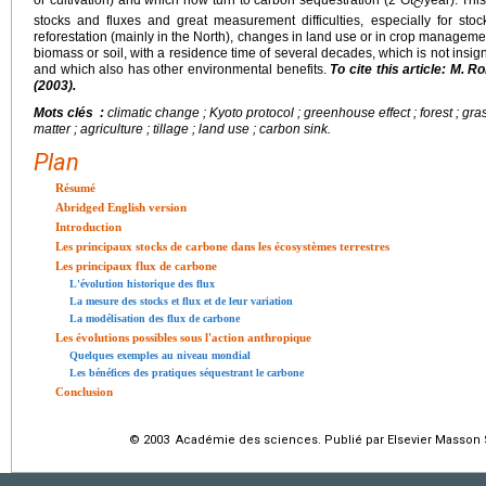
or cultivation) and which now turn to carbon sequestration (2 Gt
/year). Thi
C
stocks and fluxes and great measurement difficulties, especially for stoc
reforestation (mainly in the North), changes in land use or in crop manageme
biomass or soil, with a residence time of several decades, which is not insign
and which also has other environmental benefits.
To cite this article: M. 
(2003).
Mots clés :
climatic change ; Kyoto protocol ; greenhouse effect ; forest ; gras
matter ; agriculture ; tillage ; land use ; carbon sink.
Plan
Résumé
Abridged English version
Introduction
Les principaux stocks de carbone dans les écosystèmes terrestres
Les principaux flux de carbone
L'évolution historique des flux
La mesure des stocks et flux et de leur variation
La modélisation des flux de carbone
Les évolutions possibles sous l'action anthropique
Quelques exemples au niveau mondial
Les bénéfices des pratiques séquestrant le carbone
Conclusion
© 2003 Académie des sciences. Publié par Elsevier Masson S