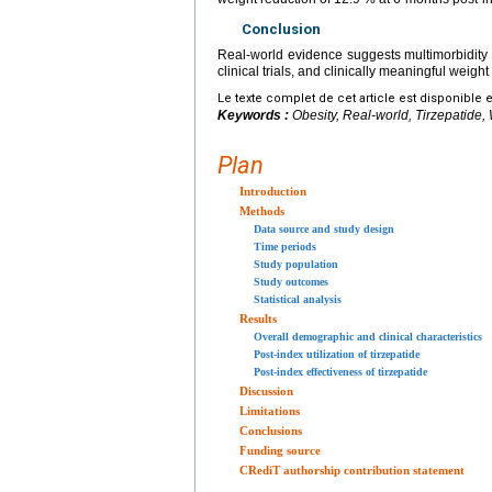
Conclusion
Real-world evidence suggests multimorbidity a
clinical trials, and clinically meaningful weig
Le texte complet de cet article est disponible 
Keywords :
Obesity, Real-world, Tirzepatide,
Plan
Introduction
Methods
Data source and study design
Time periods
Study population
Study outcomes
Statistical analysis
Results
Overall demographic and clinical characteristics
Post-index utilization of tirzepatide
Post-index effectiveness of tirzepatide
Discussion
Limitations
Conclusions
Funding source
CRediT authorship contribution statement