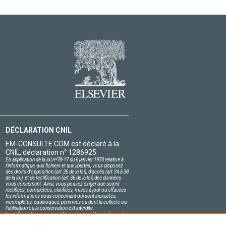
DÉCLARATION CNIL
EM-CONSULTE.COM est déclaré à la
CNIL, déclaration n° 1286925.
En application de la loi nº78-17 du 6 janvier 1978 relative à
l'informatique, aux fichiers et aux libertés, vous disposez
des droits d'opposition (art.26 de la loi), d'accès (art.34 à 38
de la loi), et de rectification (art.36 de la loi) des données
vous concernant. Ainsi, vous pouvez exiger que soient
rectifiées, complétées, clarifiées, mises à jour ou effacées
les informations vous concernant qui sont inexactes,
incomplètes, équivoques, périmées ou dont la collecte ou
l'utilisation ou la conservation est interdite.
Les informations personnelles concernant les visiteurs de
notre site, y compris leur identité, sont confidentielles.