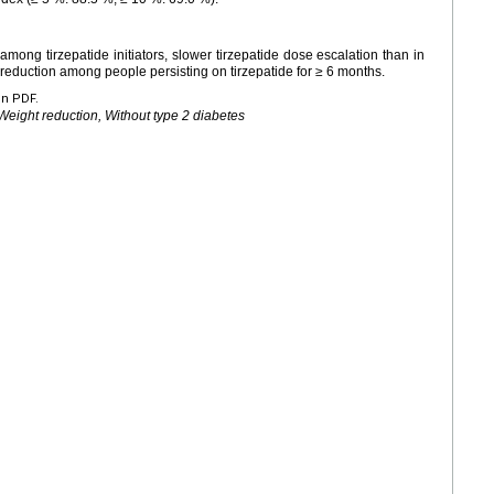
mong tirzepatide initiators, slower tirzepatide dose escalation than in
ht reduction among people persisting on tirzepatide for ≥ 6 months.
en PDF.
 Weight reduction, Without type 2 diabetes