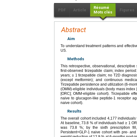
Résumé
PDF
Article
Figures
Mots clés
Abstract
Aim
To understand treatment patterns and effectiv
US.
Methods
This retrospective, observational, descripti
first-observed tirzepatide claim; index perio
years; ≥ 1 tirzepatide claim; no T2D diagnos
(except metformin); and continuous medica
Tirzepatide persistence and utilization (6-
(OMM)-eligible individuals (body mass index
[ORC]; OMM-eligible cohort). Tirzepatide e
naive to glucagon-like peptide-1 receptor ag
naive cohort).
Results
The overall cohort included 4,177 individua
At baseline, 73.8 % of individuals had ≥ 1 O
was 73.8 %; by the sixth prescription fil
Persistent+GLP-1 naive cohort with pre- an
weight reduction of 12.9 % at 6-months post-i