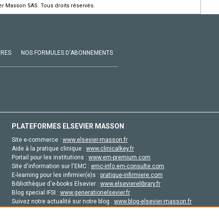
ier Masson SAS. Tous droits réservés.
VRES
NOS FORMULES D'ABONNEMENTS
PLATEFORMES ELSEVIER MASSON
Site e-commerce :
www.elsevier-masson.fr
Aide à la pratique clinique :
www.clinicalkey.fr
Portail pour les institutions :
www.em-premium.com
Site d'information sur l'EMC :
emc-info.em-consulte.com
E-learning pour les infirmier(e)s :
pratique-infirmiere.com
Bibliothèque d'e-books Elsevier :
www.elsevierelibrary.fr
Blog special IFSI :
www.generationelsevier.fr
Suivez notre actualité sur notre blog :
www.blog-elsevier-masson.fr
Site d'emploi en santé :
emploisante.com