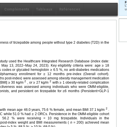
p
L
Compléments
Tableaux
Références
u
eness of tirzepatide among people without type 2 diabetes (T2D) in the
ve study used the Healthcare Integrated Research Database (index date:
d: May 13, 2022–May 24, 2023). Key eligibility criteria were: age ≥ 18
is codes or glycated hemoglobin ≥ 6.5 %, no anti-diabetes medications
l/pharmacy enrollment for ≥ 12 months pre-index (Overall cohort).
months post-index) were assessed among obesity management medication
2
2
 [BMI] ≥ 30 kg/m
, or ≥ 27 kg/m
with ≥ 1 obesity-related complication
ffectiveness was assessed among individuals who were OMM-eligible,
onists, and persistent on tirzepatide for ≥6 months (Persistent+GLP-1
2
ls with mean age 46.0 years, 75.6 % female, and mean BMI 37.1 kg/m
.
RC while 51.0 % had ≥ 2 ORCs. Persistence in the OMM-eligible cohort
l, 56.2 % were receiving < 10 mg tirzepatide. Individuals in the
d post-index weight and BMI measurements (
n
= 200) achieved mean
ndex (≥ 5 %: 88.5 %; ≥ 10 %: 69.0 %).