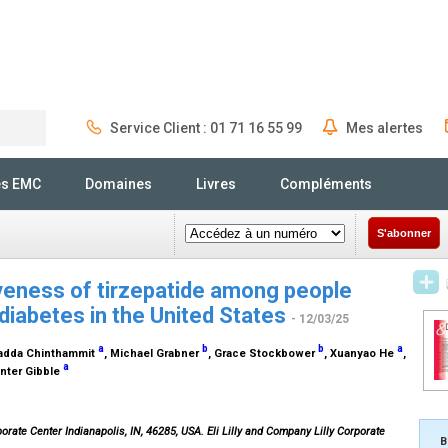
Service Client : 01 71 16 55 99
Mes alertes
Rechercher
és EMC
Domaines
Livres
Compléments
S'abonner
veness of tirzepatide among people
diabetes in the United States
- 12/03/25
a
b
b
a
adda Chinthammit
, Michael Grabner
, Grace Stockbower
, Xuanyao He
,
a
nter Gibble
orate Center Indianapolis, IN, 46285, USA. Eli Lilly and Company Lilly Corporate
B