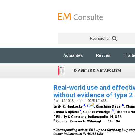
Rechercher
Actualités
Revues
Trait
DIABETES & METABOLISM
Real-world use and effecti
without evidence of type 2 
Doi : 10.1016/j.diabet.2025.101636
a
,
⁎
b
Emily R. Hankosky
, Karishma Desai
, Chan
a
b
Donna Mojdami
, Cachet Wenziger
, Theresa Hu
a
Eli Lilly & Company, Indianapolis, IN, USA
b
Carelon Research, Wilmington, DE, USA
⁎
Corresponding author: Eli Lilly and Company, Lilly Corp
Center Indianapolis IN 46285 USA