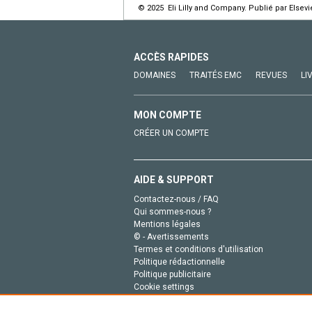
© 2025 Eli Lilly and Company. Publié par Elsev
ACCÈS RAPIDES
DOMAINES
TRAITÉS EMC
REVUES
LI
MON COMPTE
CRÉER UN COMPTE
AIDE & SUPPORT
Contactez-nous / FAQ
Qui sommes-nous ?
Mentions légales
© - Avertissements
Termes et conditions d'utilisation
Politique rédactionnelle
Politique publicitaire
Cookie settings
Politique de la vie privée