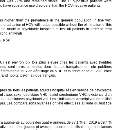
riod was 2.8% and remained stable. The HCV-positive patients were
y to have substance use disorders than the HCV-negative patients.
 higher than the prevalence in the general population, in line with
 eradication of HCV will not be possible without the elimination of this
t be made in psychiatric hospitals to test all patients in order to treat
cting antivirals.
en PDF.
C) est environ dix fois plus élevée chez les patients avec troubles
nes sont rares et seules deux études françaises ont été publiées
e déterminer le taux de dépistage du VHC et la prévalence du VHC chez
grand hôpital psychiatrique français.
ès de tous les patients adultes hospitalisés en service de psychiatrie
t : âge, sexe, dépistage VHC, statut sérologique VHC, existence d’un
on de substances psychoactives. Les statistiques descriptives ont utilisé
ges. Les comparaisons bivariées ont été effectuées à l’aide du test t de
et a augmenté au cours des quatre années, de 37,1 % en 2019 à 69,4 %
cativement plus jeunes et avec un trouble de l’utilisation de substances