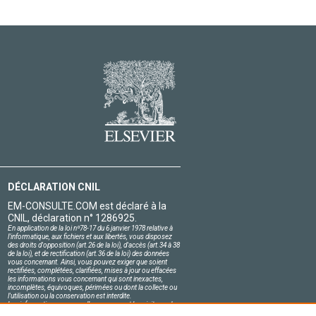
DÉCLARATION CNIL
EM-CONSULTE.COM est déclaré à la
CNIL, déclaration n° 1286925.
En application de la loi nº78-17 du 6 janvier 1978 relative à
l'informatique, aux fichiers et aux libertés, vous disposez
des droits d'opposition (art.26 de la loi), d'accès (art.34 à 38
de la loi), et de rectification (art.36 de la loi) des données
vous concernant. Ainsi, vous pouvez exiger que soient
rectifiées, complétées, clarifiées, mises à jour ou effacées
les informations vous concernant qui sont inexactes,
incomplètes, équivoques, périmées ou dont la collecte ou
l'utilisation ou la conservation est interdite.
Les informations personnelles concernant les visiteurs de
notre site, y compris leur identité, sont confidentielles.