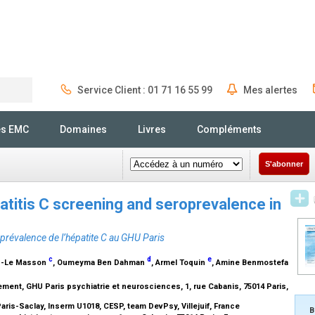
Service Client : 01 71 16 55 99
Mes alertes
Rechercher
és EMC
Domaines
Livres
Compléments
S'abonner
atitis C screening and seroprevalence in
oprévalence de l’hépatite C au GHU Paris
c
d
e
iac-Le Masson
, Oumeyma Ben Dahman
, Armel Toquin
, Amine Benmostefa
ement, GHU Paris psychiatrie et neurosciences, 1, rue Cabanis, 75014 Paris,
Paris-Saclay, Inserm U1018, CESP, team DevPsy, Villejuif, France
B