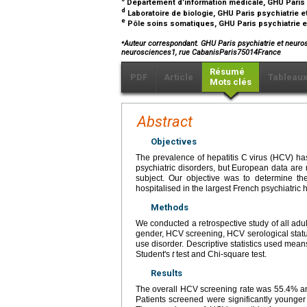
Département d’information médicale, GHU Paris p
d
Laboratoire de biologie, GHU Paris psychiatrie e
e
Pôle soins somatiques, GHU Paris psychiatrie et
⁎
Auteur correspondant. GHU Paris psychiatrie et neuros
neurosciences1, rue CabanisParis75014France
Résumé
PDF
Article
Tableau
Mots clés
Abstract
Objectives
The prevalence of hepatitis C virus (HCV) ha
psychiatric disorders, but European data are
subject. Our objective was to determine t
hospitalised in the largest French psychiatric h
Methods
We conducted a retrospective study of all adul
gender, HCV screening, HCV serological statu
use disorder. Descriptive statistics used mean
Student's
t
test and Chi-square test.
Results
The overall HCV screening rate was 55.4% an
Patients screened were significantly younge