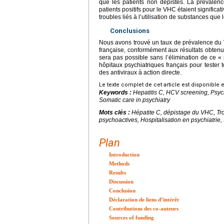
que les patients non dépistés. La prévalenc
patients positifs pour le VHC étaient signific
troubles liés à l’utilisation de substances que l
Conclusions
Nous avons trouvé un taux de prévalence du V
française, conformément aux résultats obte
sera pas possible sans l’élimination de ce « r
hôpitaux psychiatriques français pour tester to
des antiviraux à action directe.
Le texte complet de cet article est disponible 
Keywords :
Hepatitis C, HCV screening, Psych
Somatic care in psychiatry
Mots clés :
Hépatite C, dépistage du VHC, Trou
psychoactives, Hospitalisation en psychiatrie
Plan
Introduction
Methods
Results
Discussion
Conclusion
Déclaration de liens d’intérêt
Contributions des co-auteurs
Sources of funding