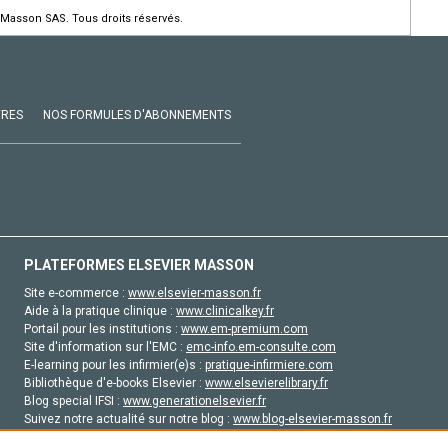
 Masson SAS. Tous droits réservés.
VRES
NOS FORMULES D'ABONNEMENTS
PLATEFORMES ELSEVIER MASSON
Site e-commerce :
www.elsevier-masson.fr
Aide à la pratique clinique :
www.clinicalkey.fr
Portail pour les institutions :
www.em-premium.com
Site d'information sur l'EMC :
emc-info.em-consulte.com
E-learning pour les infirmier(e)s :
pratique-infirmiere.com
Bibliothèque d'e-books Elsevier :
www.elsevierelibrary.fr
Blog special IFSI :
www.generationelsevier.fr
Suivez notre actualité sur notre blog :
www.blog-elsevier-masson.fr
Site d'emploi en santé :
emploisante.com