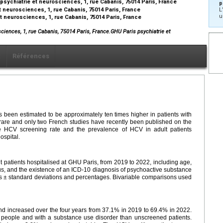
sychiatrie et neurosciences, 1, rue Cabanis, 75014 Paris, France
p
t neurosciences, 1, rue Cabanis, 75014 Paris, France
L
u
 neurosciences, 1, rue Cabanis, 75014 Paris, France
ciences, 1, rue Cabanis, 75014 Paris, France.GHU Paris psychiatrie et
x
Références
s been estimated to be approximately ten times higher in patients with
 rare and only two French studies have recently been published on the
he HCV screening rate and the prevalence of HCV in adult patients
ospital.
t patients hospitalised at GHU Paris, from 2019 to 2022, including age,
s, and the existence of an ICD-10 diagnosis of psychoactive substance
s
±
standard deviations and percentages. Bivariable comparisons used
d increased over the four years from 37.1% in 2019 to 69.4% in 2022.
r people and with a substance use disorder than unscreened patients.