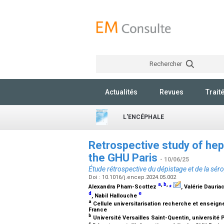
Rechercher
Actualités
Revues
Trait
L'ENCÉPHALE
Retrospective study of hep
the GHU Paris
- 10/06/25
Étude rétrospective du dépistage et de la sér
Doi : 10.1016/j.encep.2024.05.002
a
,
b
,
⁎
Alexandra Pham-Scottez
, Valérie Daur
d
e
, Nabil Hallouche
a
Cellule universitarisation recherche et enseign
France
b
Université Versailles Saint-Quentin, université 
c