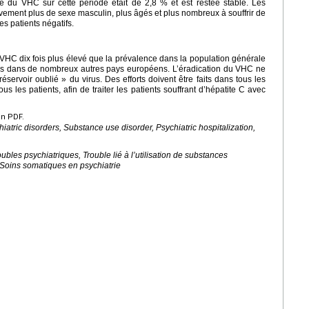
e du VHC sur cette période était de 2,8 % et est restée stable. Les
ativement plus de sexe masculin, plus âgés et plus nombreux à souffrir de
es patients négatifs.
HC dix fois plus élevé que la prévalence dans la population générale
nus dans de nombreux autres pays européens. L’éradication du VHC ne
éservoir oublié » du virus. Des efforts doivent être faits dans tous les
us les patients, afin de traiter les patients souffrant d’hépatite C avec
en PDF.
iatric disorders, Substance use disorder, Psychiatric hospitalization,
bles psychiatriques, Trouble lié à l’utilisation de substances
, Soins somatiques en psychiatrie