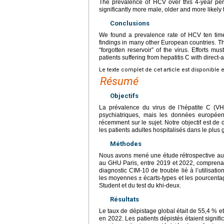
The prevalence of HCV over this 4-year pe
significantly more male, older and more likel
Conclusions
We found a prevalence rate of HCV ten times
findings in many other European countries. The
“forgotten reservoir” of the virus. Efforts mus
patients suffering from hepatitis C with direct-a
Le texte complet de cet article est disponible 
Résumé
Objectifs
La prévalence du virus de l’hépatite C (VH
psychiatriques, mais les données européen
récemment sur le sujet. Notre objectif est d
les patients adultes hospitalisés dans le plus 
Méthodes
Nous avons mené une étude rétrospective aupr
au GHU Paris, entre 2019 et 2022, comprenan
diagnostic CIM-10 de trouble lié à l’utilisati
les moyennes
±
écarts-types et les pourcenta
Student et du test du khi-deux.
Résultats
Le taux de dépistage global était de 55,4 % 
en 2022. Les patients dépistés étaient signifi