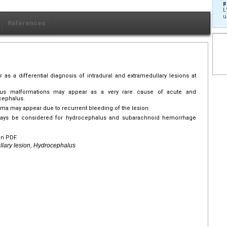
p
L
u
Références
as a differential diagnosis of intradural and extramedullary lesions at
rnous malformations may appear as a very rare cause of acute and
cephalus.
oma may appear due to recurrent bleeding of the lesion.
ways be considered for hydrocephalus and subarachnoid hemorrhage
en PDF.
llary lesion, Hydrocephalus