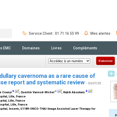
Service Client : 01 71 16 55 99
Mes alertes
Rechercher
és EMC
Domaines
Livres
Compléments
S'abonner
edullary cavernoma as a rare cause of
ase report and systematic review
- 03/07/25
b
c
d
ie Csanyi
, Quentin Vannod-Michel
, Rabih Aboukais
ital, Lille, France
pital, Lille, France
spital, Lille, France
ospital; Inserm, U1189-ONCO-THAI-Image Assisted Laser Therapy for
B