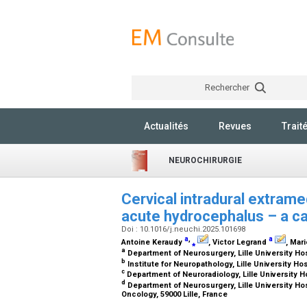
Rechercher
Actualités
Revues
Trait
NEUROCHIRURGIE
Cervical intradural extram
acute hydrocephalus – a c
Doi : 10.1016/j.neuchi.2025.101698
a
,
a
Antoine Keraudy
⁎
, Victor Legrand
, Mar
a
Department of Neurosurgery, Lille University Hosp
b
Institute for Neuropathology, Lille University Hos
c
Department of Neuroradiology, Lille University Ho
d
Department of Neurosurgery, Lille University H
Oncology, 59000 Lille, France