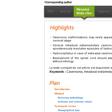
⁎
Corresponding author.
Résumé
PDF
Article
Figures
Mots clés
Highlights
•
Cavernous malformations may rarely appear 
cervical stage.
•
Cervical intradural extramedullary cave
spontaneously resolutive episodes of hydro
•
Hydrocephalus in case of extra-axial cavern
•
Assessment of the spinal cord should al
without etiology.
Le texte complet de cet article est disponible 
Keywords :
Cavernoma, Intradural extramedu
Plan
Introduction
Method
Reviewing methodology
Inclusion and exclusion criteria
Systematic review
Demographical data