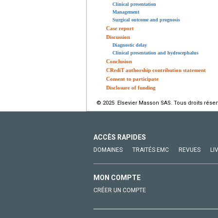
Clinical presentation
Management
Surgical outcome and prognosis
Case report
Discussion
Diagnostic delay
Clinical presentation and hydrocephalus
Conclusion
CRediT authorship contribution statement
Consent to participate
Disclosure of funding
© 2025 Elsevier Masson SAS. Tous droits réser
ACCÈS RAPIDES
DOMAINES
TRAITÉS EMC
REVUES
LI
MON COMPTE
CRÉER UN COMPTE