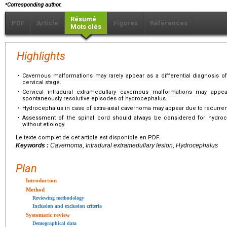
⁎
Corresponding author.
Résumé
PDF
Article
Figures
Références
Mots clés
Highlights
•
Cavernous malformations may rarely appear as a differential diagnosis of 
cervical stage.
•
Cervical intradural extramedullary cavernous malformations may app
spontaneously resolutive episodes of hydrocephalus.
•
Hydrocephalus in case of extra-axial cavernoma may appear due to recurrent
•
Assessment of the spinal cord should always be considered for hydr
without etiology.
Le texte complet de cet article est disponible en PDF.
Keywords :
Cavernoma, Intradural extramedullary lesion, Hydrocephalus
Plan
Introduction
Method
Reviewing methodology
Inclusion and exclusion criteria
Systematic review
Demographical data