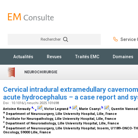
Rechercher
Service C
Rechercher
Actualités
Revues
Traités EMC
Domaines
NEUROCHIRURGIE
Cervical intradural extramedullary cavernom
acute hydrocephalus – a case report and s
Doi : 10.1016/j.neuchi.2025.101698
a
,
a
b
Antoine Keraudy
⁎
, Victor Legrand
, Marie Csanyi
, Quentin Vanno
a
Department of Neurosurgery, Lille University Hospital, Lille, France
b
Institute for Neuropathology, Lille University Hospital, Lille, France
c
Department of Neuroradiology, Lille University Hospital, Lille, France
d
Department of Neurosurgery, Lille University Hospital; Inserm, U1189-ONCO-TH
Oncology, 59000 Lille, France