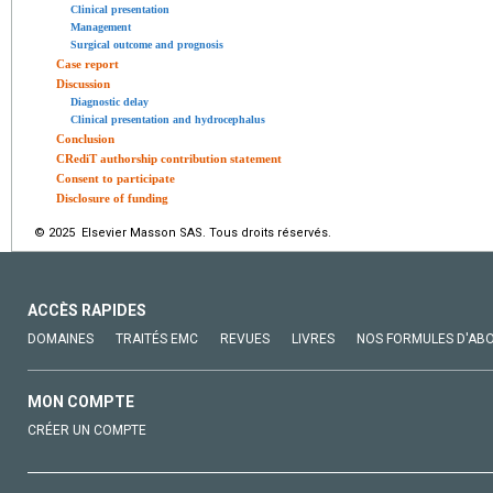
Clinical presentation
Management
Surgical outcome and prognosis
Case report
Discussion
Diagnostic delay
Clinical presentation and hydrocephalus
Conclusion
CRediT authorship contribution statement
Consent to participate
Disclosure of funding
© 2025 Elsevier Masson SAS. Tous droits réservés.
ACCÈS RAPIDES
DOMAINES
TRAITÉS EMC
REVUES
LIVRES
NOS FORMULES D'AB
MON COMPTE
CRÉER UN COMPTE