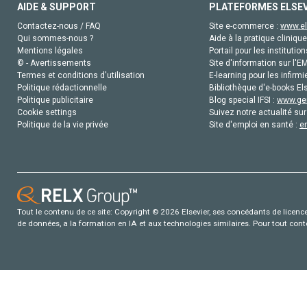
AIDE & SUPPORT
PLATEFORMES ELSE
Contactez-nous / FAQ
Site e-commerce :
www.el
Qui sommes-nous ?
Aide à la pratique clinique
Mentions légales
Portail pour les institution
© - Avertissements
Site d'information sur l'E
Termes et conditions d'utilisation
E-learning pour les infirmi
Politique rédactionnelle
Bibliothèque d'e-books Els
Politique publicitaire
Blog special IFSI :
www.gen
Cookie settings
Suivez notre actualité sur
Politique de la vie privée
Site d'emploi en santé :
e
Tout le contenu de ce site: Copyright © 2026 Elsevier, ses concédants de licence e
de données, a la formation en IA et aux technologies similaires. Pour tout con