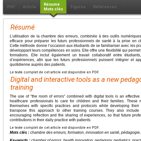
Résumé
PDF
Article
Figures
Références
Mots clés
Résumé
L’utilisation de la chambre des erreurs, combinée à des outils numériqu
efficace pour préparer les futurs professionnels de santé à la prise en c
Cette méthode donne l’occasion aux étudiants de se familiariser avec les pra
développant leurs compétences en soins. Elle offre une flexibilité qui perme
formations. Elle inclut également un travail collaboratif entre étudiants
d’expériences, afin que les futurs professionnels puissent intégrer et a
quotidienne auprès des patients.
Le texte complet de cet article est disponible en PDF.
Digital and interactive tools as a new peda
training
The use of “the room of errors” combined with digital tools is an effectiv
healthcare professionals to care for children and their families. These 
themselves with specific practices and protocols while developing their ca
transpose this approach to other training courses. They also include
encouraging reflection and the sharing of experiences, so that future prof
contributions in their daily practice with patients.
Le texte complet de cet article est disponible en PDF.
Mots clés :
chambre des erreurs, formation, innovation en santé, pédagogie, 
Keywords :
chamber of errors, health innovation, pedagogy, pediatrics, practi