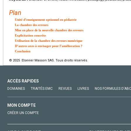
Plan
Unité d’enseignement optionnel en pédiatrie
La chambre des erreurs
Mise en place de la nouvelle chambre des erreurs
Explicitation concrète
Utilisation de la chambre des erreurs numérique
D’autres axes à envisager pour l’amélioration ?
Conclusion
© 2025 Elsevier Masson SAS. Tous droits réservés.
ACCÈS RAPIDES
DOMAINES
TRAITÉS EMC
REVUES
LIVRES
NOS FORMULES D'AB
MON COMPTE
CRÉER UN COMPTE