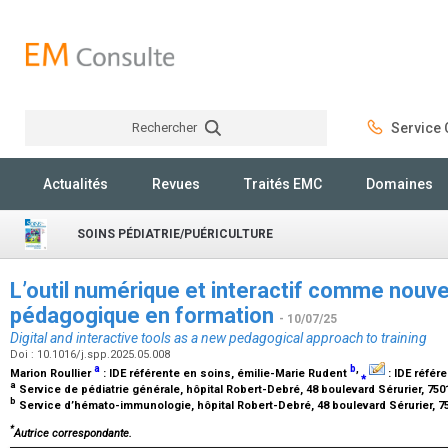
Rechercher
Service C
Rechercher
Actualités
Revues
Traités EMC
Domaines
SOINS PÉDIATRIE/PUÉRICULTURE
L’outil numérique et interactif comme nouv
pédagogique en formation
- 10/07/25
Digital and interactive tools as a new pedagogical approach to training
Doi : 10.1016/j.spp.2025.05.008
a
b
,
Marion Roullier
:
IDE référente en soins
, émilie-Marie Rudent
⁎
:
IDE référ
a
Service de pédiatrie générale, hôpital Robert-Debré, 48 boulevard Sérurier, 750
b
Service d’hémato-immunologie, hôpital Robert-Debré, 48 boulevard Sérurier, 7
*
Autrice correspondante.