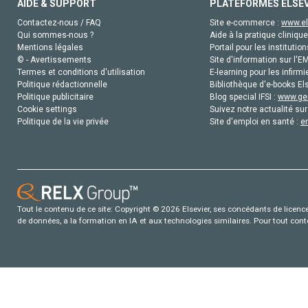
AIDE & SUPPORT
PLATEFORMES ELSE
Contactez-nous / FAQ
Site e-commerce :
www.el
Qui sommes-nous ?
Aide à la pratique clinique
Mentions légales
Portail pour les institution
© - Avertissements
Site d'information sur l'E
Termes et conditions d'utilisation
E-learning pour les infirmi
Politique rédactionnelle
Bibliothèque d'e-books Els
Politique publicitaire
Blog special IFSI :
www.gen
Cookie settings
Suivez notre actualité sur
Politique de la vie privée
Site d'emploi en santé :
e
Tout le contenu de ce site: Copyright © 2026 Elsevier, ses concédants de licence e
de données, a la formation en IA et aux technologies similaires. Pour tout con