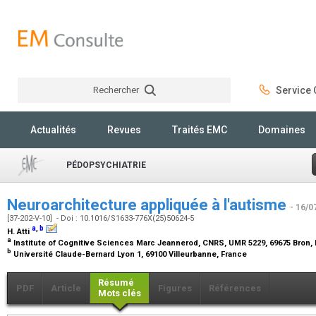
Rechercher
Service C
Rechercher
Actualités
Revues
Traités EMC
Domaines
PÉDOPSYCHIATRIE
Neuroarchitecture appliquée à l'autisme
- 16/0
[37-202-V-10] - Doi : 10.1016/S1633-776X(25)50624-5
a
,
b
H. Atti
a
Institute of Cognitive Sciences Marc Jeannerod, CNRS, UMR 5229, 69675 Bron,
b
Université Claude-Bernard Lyon 1, 69100 Villeurbanne, France
Résumé
PDF
Article
Figures
Références
Mots clés