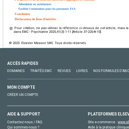
Alliesthésie en architecture
Faciliter l'orientation pour les personnes TSA
Conclusion
Déclaration de liens d'intérêts
Pour citation, ne pas utiliser la référence ci-dessus de cet article, mais l
dans EMC - Psychiatrie 2025;41(3):1-11 [Article 37-220-A-10].
© 2025 Elsevier Masson SAS. Tous droits réservés.
ACCÈS RAPIDES
DOMAINES
TRAITÉS EMC
REVUES
LIVRES
NOS FORMULES D'AB
MON COMPTE
CRÉER UN COMPTE
AIDE & SUPPORT
PLATEFORMES ELSE
Contactez-nous / FAQ
Site e-commerce :
www.el
Qui sommes-nous ?
Aide à la pratique clinique