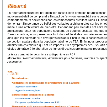
Résumé
La neuroarchitecture est par définition l'association entre les neurosciences e
mouvement était de comprendre l'impact de l'environnement bâti sur le cerv
comportementaux déclenchés par les composantes architecturales. Plusieur
démontrant l'importance de l'effet des variables architecturales sur les émot
mené à une architecture de bien-être. Cependant, peu d'études ont attiré l'at
architectural chez les populations souffrant de troubles sociaux, tels que l
Dans cet article, nous présentons tout d'abord l'état des connaissances sur l
ainsi que les points de vue divergents existants. Ensuite, nous passons en rev
perception spatiale dans la population atteinte de TSA. Enfin, nous propos
architecturales critiques qui ont un impact sur les symptômes des TSA, afin 
et plus sûr grâce à l'élaboration de lignes directrices préliminaires reposant 
Le texte complet de cet article est disponible en PDF.
Mots-clés :
Neuroarchitecture, Architecture pour l'autisme, Troubles du spect
Alliesthésie
Plan
Introduction
Contributions conceptuelles en architecture pour l'autisme
Approche sensorielle
Approche neurotypique
Neurosciences appliquées à l'autisme
Environnement scolaire
Perception spatiale chez les personnes TSA
Perspectives de la neuroarchitecture appliquée à l'autisme