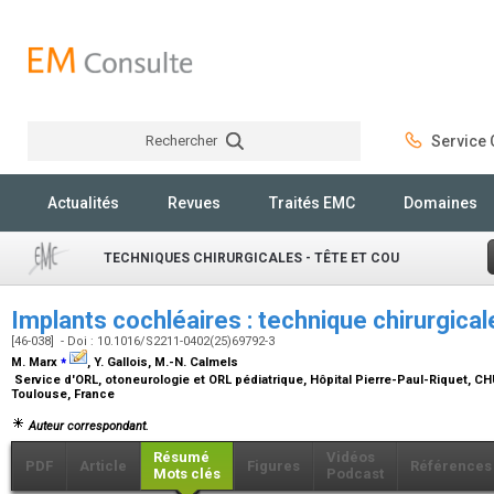
Rechercher
Service C
Rechercher
Actualités
Revues
Traités EMC
Domaines
TECHNIQUES CHIRURGICALES - TÊTE ET COU
Implants cochléaires : technique chirurgica
[46-038] - Doi : 10.1016/S2211-0402(25)69792-3
⁎
M. Marx
, Y. Gallois, M.-N. Calmels
Service d'ORL, otoneurologie et ORL pédiatrique, Hôpital Pierre-Paul-Riquet, C
Toulouse, France
Auteur correspondant.
Résumé
Vidéos
PDF
Article
Figures
Références
Mots clés
Podcast