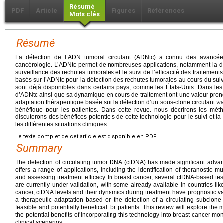
Résumé
PDF
Article
Figures
Références
Mots clés
Résumé
La détection de l’ADN tumoral circulant (ADNtc) a connu des avancé
cancérologie. L’ADNtc permet de nombreuses applications, notamment la dé
surveillance des rechutes tumorales et le suivi de l’efficacité des traitement
basés sur l’ADNtc pour la détection des rechutes tumorales au cours du suivi
sont déjà disponibles dans certains pays, comme les États-Unis. Dans les
d’ADNtc ainsi que sa dynamique en cours de traitement ont une valeur pro
adaptation thérapeutique basée sur la détection d’un sous-clone circulant
vi
bénéfique pour les patientes. Dans cette revue, nous décrirons les mét
discuterons des bénéfices potentiels de cette technologie pour le suivi et l
les différentes situations cliniques.
Le texte complet de cet article est disponible en PDF.
Summary
The detection of circulating tumor DNA (ctDNA) has made significant adva
offers a range of applications, including the identification of theranostic m
and assessing treatment efficacy. In breast cancer, several ctDNA-based test
are currently under validation, with some already available in countries lik
cancer, ctDNA levels and their dynamics during treatment have prognostic v
a therapeutic adaptation based on the detection of a circulating subclon
feasible and potentially beneficial for patients. This review will explore th
the potential benefits of incorporating this technology into breast cancer 
clinical scenarios.