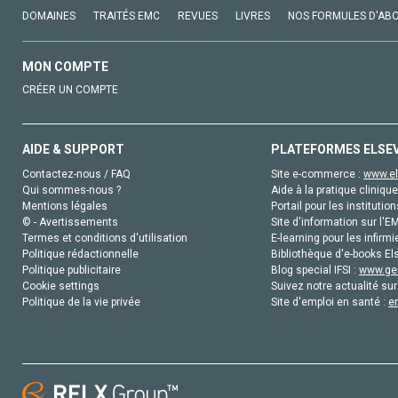
DOMAINES
TRAITÉS EMC
REVUES
LIVRES
NOS FORMULES D'AB
MON COMPTE
CRÉER UN COMPTE
AIDE & SUPPORT
PLATEFORMES ELSE
Contactez-nous / FAQ
Site e-commerce :
www.el
Qui sommes-nous ?
Aide à la pratique clinique
Mentions légales
Portail pour les institution
© - Avertissements
Site d'information sur l'E
Termes et conditions d'utilisation
E-learning pour les infirmi
Politique rédactionnelle
Bibliothèque d'e-books Els
Politique publicitaire
Blog special IFSI :
www.gen
Cookie settings
Suivez notre actualité sur
Politique de la vie privée
Site d'emploi en santé :
e