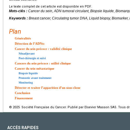
Le texte complet de cet article est disponible en PDF.
Mots-clés :
Cancer du sein, ADN tumoral circulant, Biopsie liquide, Biomarq
Keywords :
Breast cancer, Circulating tumor DNA, Liquid biopsy, Biomarker,
Plan
Généralités
Détection de l’ADNtc
Cancer du sein précoce : validité clinique
Néoadjuvant
Post-chirurgie et suivi
Cancers du sein précoce : utilité clinique
Cancer du sein métastatique
Biopsie liquide
Pronostic avant traitement
Monitoring
Détecter et traiter l’apparition d’un sous-clone
Conclusion
Financement
© 2025 Société Française du Cancer. Publié par Elsevier Masson SAS. Tous dro
ACCÈS RAPIDES