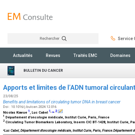
Rechercher
Service C
Rechercher
Actualités
Revues
Traités EMC
Domaines
BULLETIN DU CANCER
Apports et limites de l’ADN tumoral circulan
23/08/25
Benefits and limitations of circulating tumor DNA in breast cancer
Doi : 10.1016/j.bulcan.2024.12.016
1
1
,
⁎
,
2
Nicolas Kiavue
, Luc Cabel
1
Département d’oncologie médicale, Institut Curie, Paris, France
2
Circulating Tumor Biomarkers Laboratory, Inserm CIC BT-1428, Institut Curie, Pa
⁎
Luc Cabel, Département d’oncologie médicale, Institut Curie, Paris, France.Département d