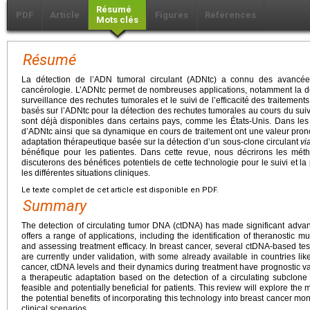
Résumé
PDF
Article
Figures
Références
Mots clés
Résumé
La détection de l’ADN tumoral circulant (ADNtc) a connu des avancé
cancérologie. L’ADNtc permet de nombreuses applications, notamment la dé
surveillance des rechutes tumorales et le suivi de l’efficacité des traitement
basés sur l’ADNtc pour la détection des rechutes tumorales au cours du suivi
sont déjà disponibles dans certains pays, comme les États-Unis. Dans les
d’ADNtc ainsi que sa dynamique en cours de traitement ont une valeur pro
adaptation thérapeutique basée sur la détection d’un sous-clone circulant
vi
bénéfique pour les patientes. Dans cette revue, nous décrirons les mét
discuterons des bénéfices potentiels de cette technologie pour le suivi et l
les différentes situations cliniques.
Le texte complet de cet article est disponible en PDF.
Summary
The detection of circulating tumor DNA (ctDNA) has made significant adva
offers a range of applications, including the identification of theranostic m
and assessing treatment efficacy. In breast cancer, several ctDNA-based test
are currently under validation, with some already available in countries lik
cancer, ctDNA levels and their dynamics during treatment have prognostic v
a therapeutic adaptation based on the detection of a circulating subclon
feasible and potentially beneficial for patients. This review will explore th
the potential benefits of incorporating this technology into breast cancer 
clinical scenarios.