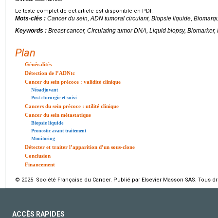
Le texte complet de cet article est disponible en PDF.
Mots-clés :
Cancer du sein, ADN tumoral circulant, Biopsie liquide, Biomarq
Keywords :
Breast cancer, Circulating tumor DNA, Liquid biopsy, Biomarker,
Plan
Généralités
Détection de l’ADNtc
Cancer du sein précoce : validité clinique
Néoadjuvant
Post-chirurgie et suivi
Cancers du sein précoce : utilité clinique
Cancer du sein métastatique
Biopsie liquide
Pronostic avant traitement
Monitoring
Détecter et traiter l’apparition d’un sous-clone
Conclusion
Financement
© 2025 Société Française du Cancer. Publié par Elsevier Masson SAS. Tous dro
ACCÈS RAPIDES