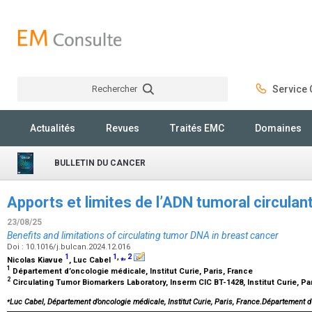
Rechercher
Service C
Rechercher
Actualités
Revues
Traités EMC
Domaines
BULLETIN DU CANCER
Apports et limites de l’ADN tumoral circulan
23/08/25
Benefits and limitations of circulating tumor DNA in breast cancer
Doi : 10.1016/j.bulcan.2024.12.016
1
1
,
⁎
,
2
Nicolas Kiavue
, Luc Cabel
1
Département d’oncologie médicale, Institut Curie, Paris, France
2
Circulating Tumor Biomarkers Laboratory, Inserm CIC BT-1428, Institut Curie, Pa
⁎
Luc Cabel, Département d’oncologie médicale, Institut Curie, Paris, France.Département d