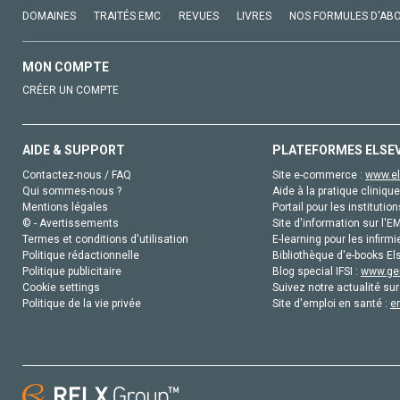
DOMAINES
TRAITÉS EMC
REVUES
LIVRES
NOS FORMULES D'AB
MON COMPTE
CRÉER UN COMPTE
AIDE & SUPPORT
PLATEFORMES ELSE
Contactez-nous / FAQ
Site e-commerce :
www.el
Qui sommes-nous ?
Aide à la pratique clinique
Mentions légales
Portail pour les institution
© - Avertissements
Site d'information sur l'E
Termes et conditions d'utilisation
E-learning pour les infirmi
Politique rédactionnelle
Bibliothèque d'e-books Els
Politique publicitaire
Blog special IFSI :
www.gen
Cookie settings
Suivez notre actualité sur
Politique de la vie privée
Site d'emploi en santé :
e