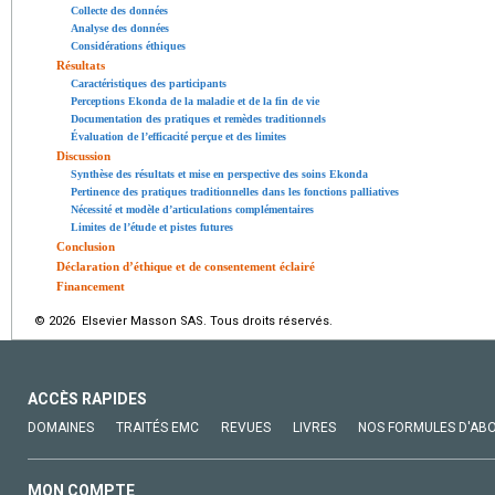
Collecte des données
Analyse des données
Considérations éthiques
Résultats
Caractéristiques des participants
Perceptions Ekonda de la maladie et de la fin de vie
Documentation des pratiques et remèdes traditionnels
Évaluation de l’efficacité perçue et des limites
Discussion
Synthèse des résultats et mise en perspective des soins Ekonda
Pertinence des pratiques traditionnelles dans les fonctions palliatives
Nécessité et modèle d’articulations complémentaires
Limites de l’étude et pistes futures
Conclusion
Déclaration d’éthique et de consentement éclairé
Financement
© 2026 Elsevier Masson SAS. Tous droits réservés.
ACCÈS RAPIDES
DOMAINES
TRAITÉS EMC
REVUES
LIVRES
NOS FORMULES D'AB
MON COMPTE