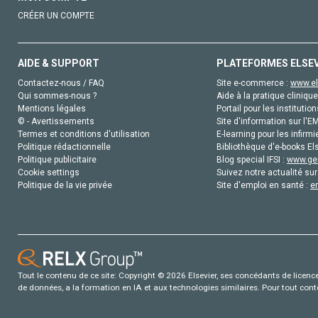
CRÉER UN COMPTE
AIDE & SUPPORT
PLATEFORMES ELSE
Contactez-nous / FAQ
Site e-commerce :
www.el
Qui sommes-nous ?
Aide à la pratique clinique
Mentions légales
Portail pour les institution
© - Avertissements
Site d'information sur l'E
Termes et conditions d'utilisation
E-learning pour les infirmi
Politique rédactionnelle
Bibliothèque d'e-books Els
Politique publicitaire
Blog special IFSI :
www.gen
Cookie settings
Suivez notre actualité sur
Politique de la vie privée
Site d'emploi en santé :
e
Tout le contenu de ce site: Copyright © 2026 Elsevier, ses concédants de licence e
de données, a la formation en IA et aux technologies similaires. Pour tout con