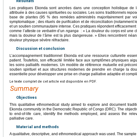
Résultats
Les pratiques Ekonda sont ancrées dans une conception holistique de la
attribuée à des causes spirituelles ou sociales. Les soins traditionnels repos
base de plantes (95 % des remèdes administrés majoritairement par vo
symptomatique ; des rituels de purification et de réconciliation (notamment 
et un soutien communautaire intense. Ces pratiques répondent efficacement 
comme l’atteste ce
verbatim
d’un
nganga
: « La douleur du corps est une ch
mais la douleur de l’âme est la plus dangereuse. » Elles rencontrent néan
douleur physique sévère réfractaire.
Discussion et conclusion
L’accompagnement traditionnel Ekonda est une ressource culturelle essentie
patient. Toutefois, son efficacité limitée face aux symptômes physiques ai
les soins palliatifs modernes. Un modèle de référence mutuelle est précon
soutien spirituel et aux structures modernes de prendre en charge la dou
essentielle pour développer une prise en charge palliative adaptée et comp
Le texte complet de cet article est disponible en PDF.
Summary
Objectives
This qualitative ethnomedical study aimed to explore and document traditio
Ekonda community in the Democratic Republic of Congo (DRC). The objective
to end-of-life care, identify the methods employed, and assess the rel
palliative care.
Material and methods
A qualitative, descriptive, and ethnomedical approach was used. The sample 