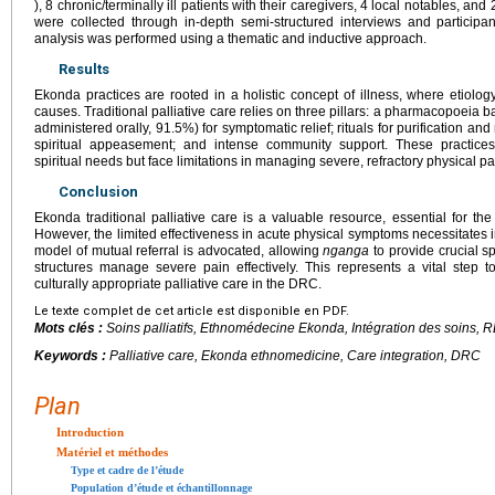
), 8 chronic/terminally ill patients with their caregivers, 4 local notables, a
were collected through in-depth semi-structured interviews and participant
analysis was performed using a thematic and inductive approach.
Results
Ekonda practices are rooted in a holistic concept of illness, where etiology i
causes. Traditional palliative care relies on three pillars: a pharmacopoeia
administered orally, 91.5%) for symptomatic relief; rituals for purification and
spiritual appeasement; and intense community support. These practices
spiritual needs but face limitations in managing severe, refractory physical pa
Conclusion
Ekonda traditional palliative care is a valuable resource, essential for the 
However, the limited effectiveness in acute physical symptoms necessitates i
model of mutual referral is advocated, allowing
nganga
to provide crucial s
structures manage severe pain effectively. This represents a vital ste
culturally appropriate palliative care in the DRC.
Le texte complet de cet article est disponible en PDF.
Mots clés :
Soins palliatifs, Ethnomédecine Ekonda, Intégration des soins, 
Keywords :
Palliative care, Ekonda ethnomedicine, Care integration, DRC
Plan
Introduction
Matériel et méthodes
Type et cadre de l’étude
Population d’étude et échantillonnage