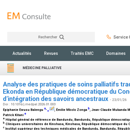
Rechercher
Service C
Rechercher
Actualités
Revues
Traités EMC
Domaines
MÉDECINE PALLIATIVE
Analyse des pratiques de soins palliatifs tra
Ekonda en République démocratique du Cong
d’intégration des savoirs ancestraux
- 23/01/26
Doi : 10.1016/j.medpal.2026.01.003
a
,
b
Epiphanie Ewusu Balengu
⁎
, Émilie Mbolo Zonga
, Jean-Claude Mukanda
e
Patrick Kitani
a
Hôpital général de référence de Bandundu, Bandundu, République démocrati
b
Cliniques universitaires de Kinshasa, Kinshasa, République démocratique du
c
Institut supérieur des techniques médicales de Bandundu, Bandundu, Répub