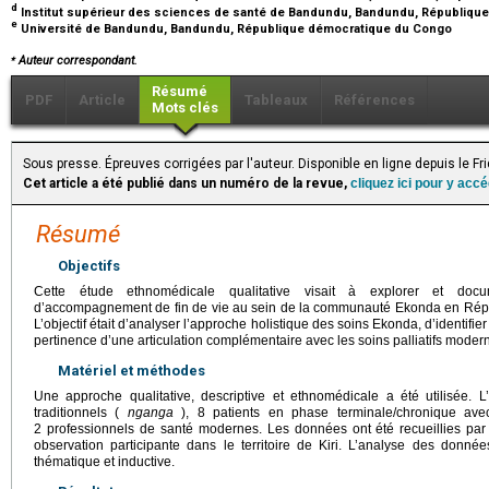
d
Institut supérieur des sciences de santé de Bandundu, Bandundu, Républiq
e
Université de Bandundu, Bandundu, République démocratique du Congo
⁎
Auteur correspondant.
Résumé
PDF
Article
Tableaux
Références
Mots clés
Sous presse. Épreuves corrigées par l'auteur. Disponible en ligne depuis le F
Cet article a été publié dans un numéro de la revue,
cliquez ici pour y acc
Résumé
Objectifs
Cette étude ethnomédicale qualitative visait à explorer et docume
d’accompagnement de fin de vie au sein de la communauté Ekonda en Ré
L’objectif était d’analyser l’approche holistique des soins Ekonda, d’identifi
pertinence d’une articulation complémentaire avec les soins palliatifs moder
Matériel et méthodes
Une approche qualitative, descriptive et ethnomédicale a été utilisée. L
traditionnels (
nganga
), 8 patients en phase terminale/chronique avec
2 professionnels de santé modernes. Les données ont été recueillies par e
observation participante dans le territoire de Kiri. L’analyse des donn
thématique et inductive.