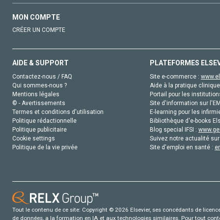
MON COMPTE
CRÉER UN COMPTE
AIDE & SUPPORT
PLATEFORMES ELSE
Contactez-nous / FAQ
Site e-commerce :
www.el
Qui sommes-nous ?
Aide à la pratique clinique
Mentions légales
Portail pour les institution
© - Avertissements
Site d'information sur l'E
Termes et conditions d'utilisation
E-learning pour les infirmi
Politique rédactionnelle
Bibliothèque d'e-books Els
Politique publicitaire
Blog special IFSI :
www.gen
Cookie settings
Suivez notre actualité sur
Politique de la vie privée
Site d'emploi en santé :
e
Tout le contenu de ce site: Copyright © 2026 Elsevier, ses concédants de licence e
de données, a la formation en IA et aux technologies similaires. Pour tout con