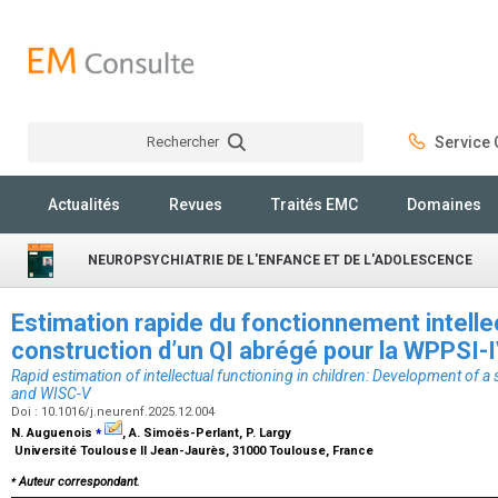
Rechercher
Service C
Rechercher
Actualités
Revues
Traités EMC
Domaines
NEUROPSYCHIATRIE DE L'ENFANCE ET DE L'ADOLESCENCE
Estimation rapide du fonctionnement intellec
construction d’un QI abrégé pour la WPPSI-
Rapid estimation of intellectual functioning in children: Development of a
and WISC-V
Doi : 10.1016/j.neurenf.2025.12.004
⁎
N. Auguenois
, A. Simoës-Perlant, P. Largy
Université Toulouse II Jean-Jaurès, 31000 Toulouse, France
⁎
Auteur correspondant.