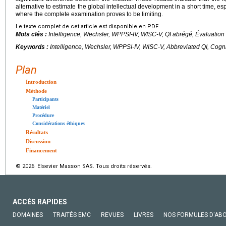
alternative to estimate the global intellectual development in a short time, esp
where the complete examination proves to be limiting.
Le texte complet de cet article est disponible en PDF.
Mots clés :
Intelligence, Wechsler, WPPSI-IV, WISC-V, QI abrégé, Évaluation 
Keywords :
Intelligence, Wechsler, WPPSI-IV, WISC-V, Abbreviated QI, Cogni
Plan
Introduction
Méthode
Participants
Matériel
Procédure
Considérations éthiques
Résultats
Discussion
Financement
© 2026 Elsevier Masson SAS. Tous droits réservés.
ACCÈS RAPIDES
DOMAINES
TRAITÉS EMC
REVUES
LIVRES
NOS FORMULES D'AB