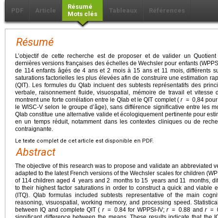
Résumé
PDF
Article
Tableaux
Références
Mots clés
Résumé
L’objectif de cette recherche est de proposer et de valider un Quotient
dernières versions françaises des échelles de Wechsler pour enfants (WPPSI-
de 114 enfants âgés de 4 ans et 2 mois à 15 ans et 11 mois, différents su
saturations factorielles les plus élevées afin de construire une estimation rapi
(QIT). Les formules du QIab incluent des subtests représentatifs des princ
verbale, raisonnement fluide, visuospatial, mémoire de travail et vitesse 
montrent une forte corrélation entre le QIab et le QIT complet (
r
=
0,84 pour
le WISC-V selon le groupe d’âge), sans différence significative entre les 
QIab constitue une alternative valide et écologiquement pertinente pour esti
en un temps réduit, notamment dans les contextes cliniques ou de reche
contraignante.
Le texte complet de cet article est disponible en PDF.
Abstract
The objective of this research was to propose and validate an abbreviated ve
adapted to the latest French versions of the Wechsler scales for children 
of 114 children aged 4
years and 2
months to 15
years and 11
months, di
to their highest factor saturations in order to construct a quick and viable e
(ITQ). QIab formulas included subtests representative of the main cogni
reasoning, visuospatial, working memory, and processing speed. Statistic
between IQ and complete QIT (
r
=
0.84 for WPPSI-IV;
r
=
0.88 and
r
=
significant difference between the means. These results indicate that the I