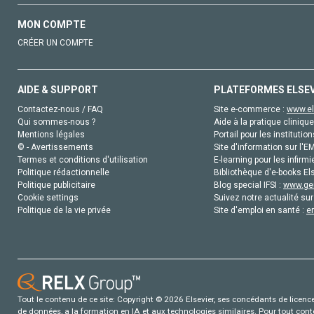
MON COMPTE
CRÉER UN COMPTE
AIDE & SUPPORT
PLATEFORMES ELSE
Contactez-nous / FAQ
Site e-commerce :
www.el
Qui sommes-nous ?
Aide à la pratique clinique
Mentions légales
Portail pour les institution
© - Avertissements
Site d'information sur l'E
Termes et conditions d'utilisation
E-learning pour les infirmi
Politique rédactionnelle
Bibliothèque d'e-books Els
Politique publicitaire
Blog special IFSI :
www.gen
Cookie settings
Suivez notre actualité sur
Politique de la vie privée
Site d'emploi en santé :
e
Tout le contenu de ce site: Copyright © 2026 Elsevier, ses concédants de licence e
de données, a la formation en IA et aux technologies similaires. Pour tout con