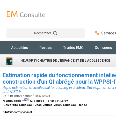
Rechercher
Service C
Rechercher
Actualités
Revues
Traités EMC
Domaines
NEUROPSYCHIATRIE DE L'ENFANCE ET DE L'ADOLESCENCE
Estimation rapide du fonctionnement intellec
construction d’un QI abrégé pour la WPPSI-
Rapid estimation of intellectual functioning in children: Development of a
and WISC-V
Doi : 10.1016/j.neurenf.2025.12.004
⁎
N. Auguenois
, A. Simoës-Perlant, P. Largy
Université Toulouse II Jean-Jaurès, 31000 Toulouse, France
⁎
Auteur correspondant.