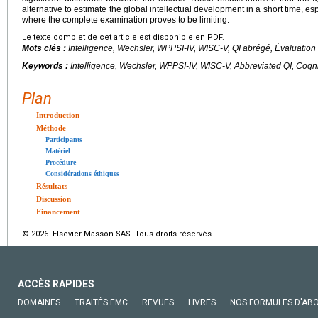
alternative to estimate the global intellectual development in a short time, esp
where the complete examination proves to be limiting.
Le texte complet de cet article est disponible en PDF.
Mots clés :
Intelligence, Wechsler, WPPSI-IV, WISC-V, QI abrégé, Évaluation 
Keywords :
Intelligence, Wechsler, WPPSI-IV, WISC-V, Abbreviated QI, Cogni
Plan
Introduction
Méthode
Participants
Matériel
Procédure
Considérations éthiques
Résultats
Discussion
Financement
© 2026 Elsevier Masson SAS. Tous droits réservés.
ACCÈS RAPIDES
DOMAINES
TRAITÉS EMC
REVUES
LIVRES
NOS FORMULES D'AB