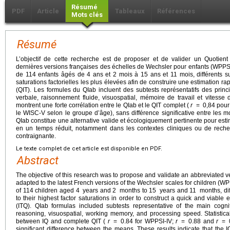
Résumé
PDF
Article
Tableaux
Références
Mots clés
Résumé
L’objectif de cette recherche est de proposer et de valider un Quotient
dernières versions françaises des échelles de Wechsler pour enfants (WPPSI-
de 114 enfants âgés de 4 ans et 2 mois à 15 ans et 11 mois, différents su
saturations factorielles les plus élevées afin de construire une estimation rapi
(QIT). Les formules du QIab incluent des subtests représentatifs des princ
verbale, raisonnement fluide, visuospatial, mémoire de travail et vitesse 
montrent une forte corrélation entre le QIab et le QIT complet (
r
=
0,84 pour
le WISC-V selon le groupe d’âge), sans différence significative entre les 
QIab constitue une alternative valide et écologiquement pertinente pour esti
en un temps réduit, notamment dans les contextes cliniques ou de reche
contraignante.
Le texte complet de cet article est disponible en PDF.
Abstract
The objective of this research was to propose and validate an abbreviated ve
adapted to the latest French versions of the Wechsler scales for children 
of 114 children aged 4
years and 2
months to 15
years and 11
months, di
to their highest factor saturations in order to construct a quick and viable e
(ITQ). QIab formulas included subtests representative of the main cogni
reasoning, visuospatial, working memory, and processing speed. Statistic
between IQ and complete QIT (
r
=
0.84 for WPPSI-IV;
r
=
0.88 and
r
=
significant difference between the means. These results indicate that the I