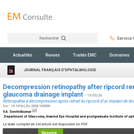
Rechercher
Service C
Rechercher
Actualités
Revues
Traités EMC
Domaines
JOURNAL FRANÇAIS D'OPHTALMOLOGIE
Decompression retinopathy after ripcord re
glaucoma drainage implant
- 19/05/26
Rétinopathie à décompression après retrait du ripcord d’un implant de d
Doi : 10.1016/j.jfo.2026.104900
V.A. Senthilkumar
Department of Glaucoma, Aravind Eye Hospital and postgraduate Institute of oph
Le texte complet de cet article est disponible en PDF.
Résumé