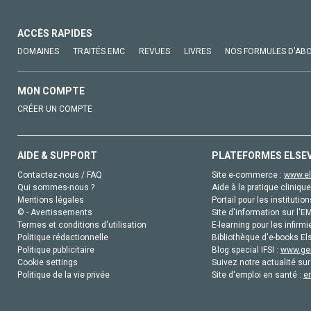
ACCÈS RAPIDES
DOMAINES
TRAITÉS EMC
REVUES
LIVRES
NOS FORMULES D'AB
MON COMPTE
CRÉER UN COMPTE
AIDE & SUPPORT
PLATEFORMES ELSE
Contactez-nous / FAQ
Site e-commerce :
www.el
Qui sommes-nous ?
Aide à la pratique clinique
Mentions légales
Portail pour les institution
© - Avertissements
Site d'information sur l'E
Termes et conditions d'utilisation
E-learning pour les infirmi
Politique rédactionnelle
Bibliothèque d'e-books Els
Politique publicitaire
Blog special IFSI :
www.gen
Cookie settings
Suivez notre actualité sur
Politique de la vie privée
Site d'emploi en santé :
e