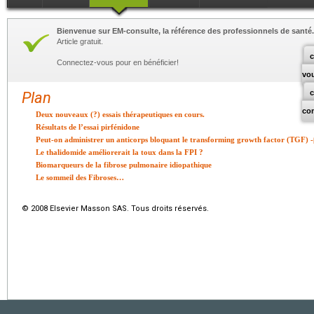
Bienvenue sur EM-consulte, la référence des professionnels de santé.
Article gratuit.
c
Connectez-vous pour en bénéficier!
vo
Plan
co
Deux nouveaux (?) essais thérapeutiques en cours.
Résultats de l’essai pirfénidone
Peut-on administrer un anticorps bloquant le transforming growth factor (TGF) -
Le thalidomide améliorerait la toux dans la FPI ?
Biomarqueurs de la fibrose pulmonaire idiopathique
Le sommeil des Fibroses…
© 2008 Elsevier Masson SAS. Tous droits réservés.