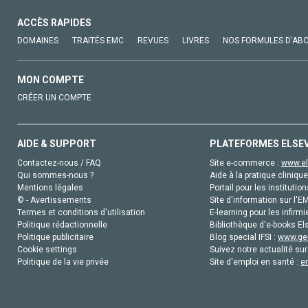
ACCÈS RAPIDES
DOMAINES
TRAITÉS EMC
REVUES
LIVRES
NOS FORMULES D'AB
MON COMPTE
CRÉER UN COMPTE
AIDE & SUPPORT
PLATEFORMES ELSE
Contactez-nous / FAQ
Site e-commerce :
www.el
Qui sommes-nous ?
Aide à la pratique clinique
Mentions légales
Portail pour les institution
© - Avertissements
Site d'information sur l'E
Termes et conditions d'utilisation
E-learning pour les infirmi
Politique rédactionnelle
Bibliothèque d'e-books Els
Politique publicitaire
Blog special IFSI :
www.gen
Cookie settings
Suivez notre actualité sur
Politique de la vie privée
Site d'emploi en santé :
e