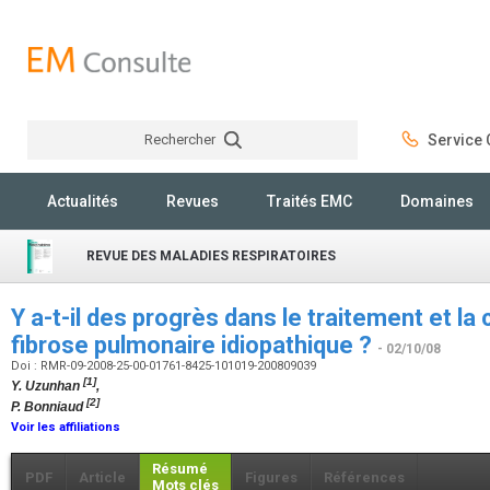
Rechercher
Service C
Rechercher
Actualités
Revues
Traités EMC
Domaines
REVUE DES MALADIES RESPIRATOIRES
Y a-t-il des progrès dans le traitement et l
fibrose pulmonaire idiopathique ?
- 02/10/08
Doi : RMR-09-2008-25-00-01761-8425-101019-200809039
[1]
Y. Uzunhan
,
[2]
P. Bonniaud
Voir les affiliations
Résumé
PDF
Article
Figures
Références
Mots clés