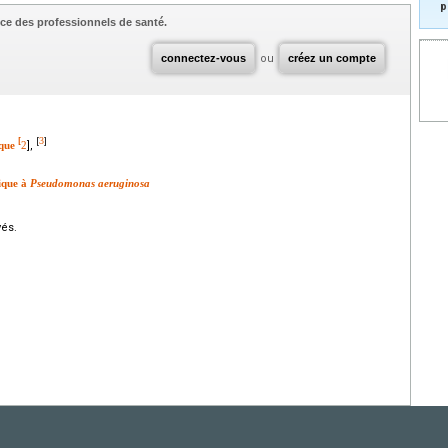
p
ce des professionnels de santé.
connectez-vous
ou
créez un compte
3
[
[
]
ique
2
],
ique à
Pseudomonas aeruginosa
vés.