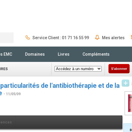
Service Client : 01 71 16 55 99
Mes alertes
Rechercher
és EMC
Domaines
Livres
Compléments
IRES
S'abonner
particularités de l’antibiothérapie et de la
se
- 11/05/09
rences
B