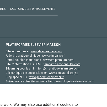
VRES
NOS FORMULES D'ABONNEMENTS
PLATEFORMES ELSEVIER MASSON
Site e-commerce :
www.elsevier-masson.fr
Aide à la pratique clinique :
www.clinicalkey.fr
Portail pour les institutions :
www.em-premium.com
Site d'information sur l'EMC :
emc-info.em-consulte.com
E-learning pour les infirmier(e)s :
pratique-infirmiere.com
Bibliothèque d'e-books Elsevier :
www.elsevierelibrary.fr
Blog special IFSI :
www.generationelsevier.fr
Suivez notre actualité sur notre blog :
www.blog-elsevier-masson.fr
Site d'emploi en santé :
emploisante.com
te work. We may also use additional cookies to