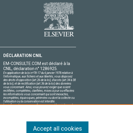
DÉCLARATION CNIL
EM-CONSULTE.COM est déclaré à la
CNIL, déclaration n° 1286925.
En application de la loi nº78-17 du 6 janvier 1978 relative à
l'informatique, aux fichiers et aux libertés, vous disposez
des droits d'opposition (art.26 de la loi), d'accès (art.34 à 38
de la loi), et de rectification (art.36 de la loi) des données
vous concernant. Ainsi, vous pouvez exiger que soient
rectifiées, complétées, clarifiées, mises à jour ou effacées
les informations vous concernant qui sont inexactes,
incomplètes, équivoques, périmées ou dont la collecte ou
l'utilisation ou la conservation est interdite.
Les informations personnelles concernant les visiteurs de
notre site, y compris leur identité, sont confidentielles.
Le responsable du site s'engage sur l'honneur à respecter
les conditions légales de confidentialité applicables en
France et à ne pas divulguer ces informations à des tiers.
Accept all cookies