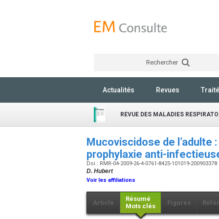
Rechercher
Actualités
Revues
Trait
REVUE DES MALADIES RESPIRATO
Mucoviscidose de l’adulte : 
prophylaxie anti-infectieu
Doi : RMR-04-2009-26-4-0761-8425-101019-200903378
D. Hubert
Voir les affiliations
Résumé
Article
Figures
Réfé
Mots clés