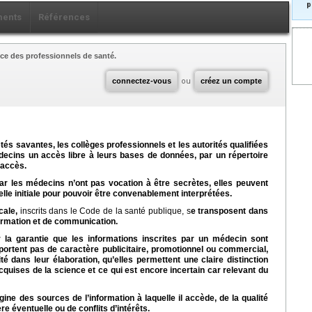
p
ents
Références
ce des professionnels de santé.
connectez-vous
ou
créez un compte
étés savantes, les collèges professionnels et les autorités qualifiées
decins un accès libre à leurs bases de données, par un répertoire
’accès.
par les médecins n’ont pas vocation à être secrètes, elles peuvent
lle initiale pour pouvoir être convenablement interprétées.
cale,
inscrits dans le Code de la santé publique, s
e transposent dans
formation et de communication.
ir la garantie que les informations inscrites par un médecin sont
mportent pas de caractère publicitaire, promotionnel ou commercial,
é dans leur élaboration, qu’elles permettent une claire distinction
cquises de la science et ce qui est encore incertain car relevant du
rigine des sources de l’information à laquelle il accède, de la qualité
re éventuelle ou de conflits d’intérêts.