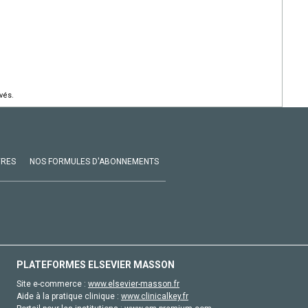
vés.
VRES
NOS FORMULES D'ABONNEMENTS
PLATEFORMES ELSEVIER MASSON
Site e-commerce :
www.elsevier-masson.fr
Aide à la pratique clinique :
www.clinicalkey.fr