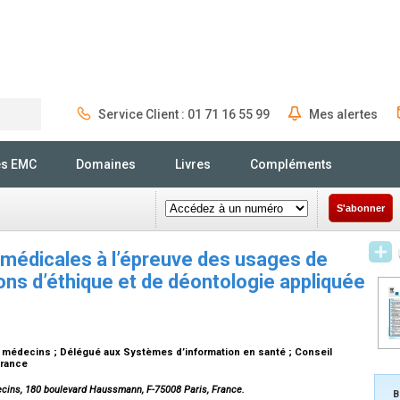
Service Client : 01 71 16 55 99
Mes alertes
Rechercher
és EMC
Domaines
Livres
Compléments
S'abonner
 médicales à l’épreuve des usages de
xions d’éthique et de déontologie appliquée
s médecins ; Délégué aux Systèmes d’information en santé ; Conseil
 France
decins, 180 boulevard Haussmann, F-75008 Paris, France.
B