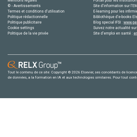
Mentions légales
Portail pour les institution
© - Avertissements
Site d'information sur l'E
Termes et conditions d'utilisation
E-learning pour les infirmi
Politique rédactionnelle
Bibliothèque d'e-books Els
Politique publicitaire
Blog special IFSI :
www.gen
Cookie settings
Suivez notre actualité sur
Politique de la vie privée
Site d'emploi en santé :
e
Tout le contenu de ce site: Copyright © 2026 Elsevier, ses concédants de licence e
de données, a la formation en IA et aux technologies similaires. Pour tout con