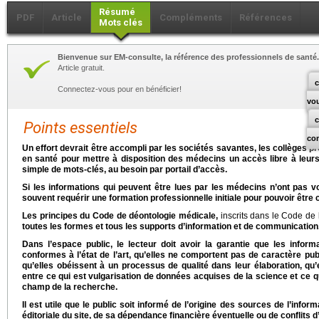
Résumé
PDF
Article
Compléments
Références
Mots clés
Bienvenue sur EM-consulte, la référence des professionnels de santé.
Article gratuit.
c
Connectez-vous pour en bénéficier!
vo
Points essentiels
co
Un effort devrait être accompli par les sociétés savantes, les collèges pr
en santé pour mettre à disposition des médecins un accès libre à leur
simple de mots-clés, au besoin par portail d’accès.
Si les informations qui peuvent être lues par les médecins n’ont pas v
souvent requérir une formation professionnelle initiale pour pouvoir êtr
Les principes du Code de déontologie médicale,
inscrits dans le Code de 
toutes les formes et tous les supports d’information et de communication
Dans l’espace public, le lecteur doit avoir la garantie que les infor
conformes à l’état de l’art, qu’elles ne comportent pas de caractère pub
qu’elles obéissent à un processus de qualité dans leur élaboration, qu’e
entre ce qui est vulgarisation de données acquises de la science et ce q
champ de la recherche.
Il est utile que le public soit informé de l’origine des sources de l’inform
éditoriale du site, de sa dépendance financière éventuelle ou de conflits d’