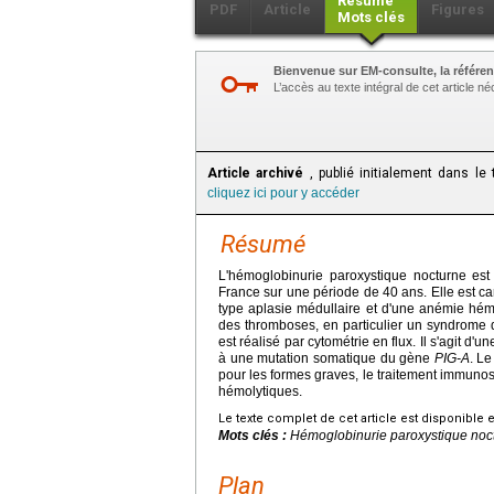
Résumé
PDF
Article
Figures
Mots clés
Bienvenue sur EM-consulte, la référen
L’accès au texte intégral de cet article 
Article archivé
, publié initialement dans le
cliquez ici pour y accéder
Résumé
L'hémoglobinurie paroxystique nocturne es
France sur une période de 40 ans. Elle est ca
type aplasie médullaire et d'une anémie hém
des thromboses, en particulier un syndrome
est réalisé par cytométrie en flux. Il s'agit 
à une mutation somatique du gène
PIG-A
. Le
pour les formes graves, le traitement immuno
hémolytiques.
Le texte complet de cet article est disponible 
Mots clés :
Hémoglobinurie paroxystique noct
Plan