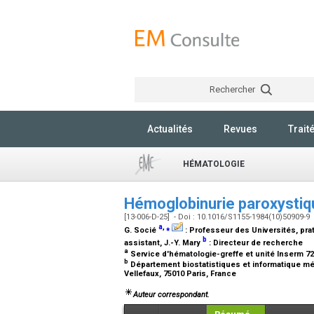
Rechercher
Actualités
Revues
Trait
HÉMATOLOGIE
Hémoglobinurie paroxysti
[13-006-D-25] - Doi : 10.1016/S1155-1984(10)50909-9
a
,
⁎
G. Socié
:
Professeur des Universités, prat
b
assistant
, J.-Y. Mary
:
Directeur de recherche
a
Service d'hématologie-greffe et unité Inserm 728
b
Département biostatistiques et informatique méd
Vellefaux, 75010 Paris, France
Auteur correspondant.