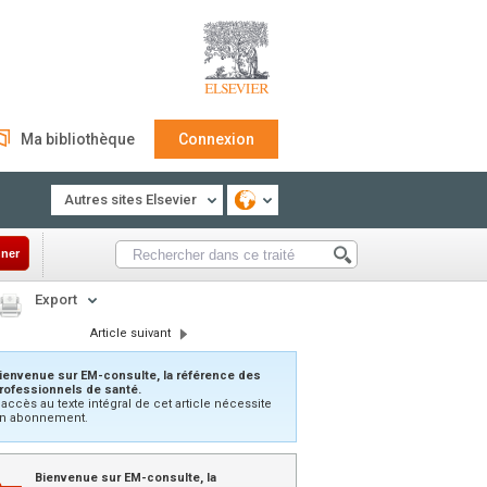
Ma bibliothèque
Connexion
Autres sites Elsevier
ner
Export
Article suivant
ienvenue sur EM-consulte, la référence des
rofessionnels de santé.
’accès au texte intégral de cet article nécessite
n abonnement.
Bienvenue sur EM-consulte, la