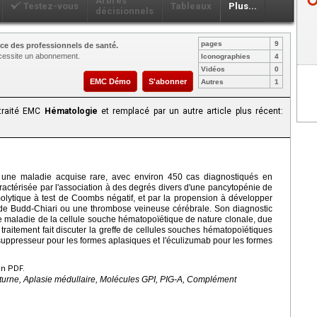
Arbres
Testez-vous
Tableaux
Plus...
décisionnels
pages
9
ce des professionnels de santé.
nécessite un abonnement.
Iconographies
4
Vidéos
0
EMC Démo
S'abonner
Autres
1
 traité EMC
Hématologie
et remplacé par un autre article plus récent:
t une maladie acquise rare, avec environ 450 cas diagnostiqués en
ractérisée par l'association à des degrés divers d'une pancytopénie de
olytique à test de Coombs négatif, et par la propension à développer
 de Budd-Chiari ou une thrombose veineuse cérébrale. Son diagnostic
d'une maladie de la cellule souche hématopoïétique de nature clonale, due
 traitement fait discuter la greffe de cellules souches hématopoïétiques
suppresseur pour les formes aplasiques et l'éculizumab pour les formes
en PDF.
urne, Aplasie médullaire, Molécules GPI, PIG-A, Complément