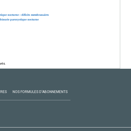
tique nocturne : déficits membranaires
obinurie paroxystique nocturne
vés.
VRES
NOS FORMULES D'ABONNEMENTS