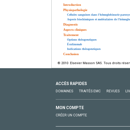
Introduction
Physiopathologie
Cellules sanguines dans l'hémoglobinurie paroxys
Aspects biochimiques et moléculaires de l'hémogl
Diagnostic
Aspects cliniques
Traitement
Options thérapeutiques
Éculizumab
Indications thérapeutiques
Conclusion
© 2010 Elsevier Masson SAS. Tous droits réser
ACCÈS RAPIDES
DOMAINES
TRAITÉS EMC
REVUES
LI
MON COMPTE
CRÉER UN COMPTE