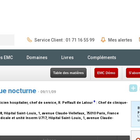
Service Client : 01 71 16 55 99
Mes alertes
Rechercher
és EMC
Domaines
Livres
Compléments
Table des matières
EMC Démo
S'abon
que nocturne
- 09/11/09
a
icien hospitalier, chef de service
, R. Peffault de Latour
:
Chef de clinique-
B
p
, Hôpital Saint-Louis, 1, avenue Claude-Vellefaux, 75010 Paris, France
L
icale et unité Inserm U717, Hôpital Saint-Louis, 1, avenue Claude-
u