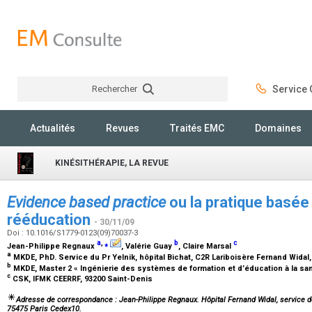
Rechercher
Service C
Rechercher
Actualités
Revues
Traités EMC
Domaines
KINÉSITHÉRAPIE, LA REVUE
Evidence based practice
ou la pratique basée
rééducation
- 30/11/09
Doi : 10.1016/S1779-0123(09)70037-3
a
,
⁎
b
c
Jean-Philippe Regnaux
, Valérie Guay
, Claire Marsal
a
MKDE, PhD. Service du Pr Yelnik, hôpital Bichat, C2R Lariboisère Fernand Widal
b
MKDE, Master 2 « Ingénierie des systèmes de formation et d’éducation à la sa
c
CSK, IFMK CEERRF, 93200 Saint-Denis
Adresse de correspondance : Jean-Philippe Regnaux. Hôpital Fernand Widal, service de
75475 Paris Cedex10.