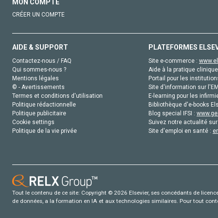
MON COMPTE
CRÉER UN COMPTE
AIDE & SUPPORT
PLATEFORMES ELSE
Contactez-nous / FAQ
Site e-commerce :
www.el
Qui sommes-nous ?
Aide à la pratique clinique
Mentions légales
Portail pour les institution
© - Avertissements
Site d'information sur l'E
Termes et conditions d'utilisation
E-learning pour les infirmi
Politique rédactionnelle
Bibliothèque d'e-books Els
Politique publicitaire
Blog special IFSI :
www.gen
Cookie settings
Suivez notre actualité sur
Politique de la vie privée
Site d'emploi en santé :
e
Tout le contenu de ce site: Copyright © 2026 Elsevier, ses concédants de licence e
de données, a la formation en IA et aux technologies similaires. Pour tout con