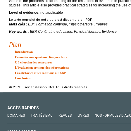
Some of the problems of accounting for the limitations in evidence in practice
studies. This article also provides practical strategies for increasing the use o
Level of evidence:
not applicable
Le texte complet de cet article est disponible en PDF.
Mots clés :
EBP, Formation continue, Physiothérapie, Preuves
Key words :
EBP, Continuing education, Physical therapy, Evidence
Plan
Introduction
Formuler une question clinique claire
Où chercher les ressources
L’évaluation critique des informations
Les obstacles et les solutions à l’EBP
Conclusion
© 2009 Elsevier Masson SAS. Tous droits réservés.
ACCÈS RAPIDES
DOMAINES
TRAITÉS EMC
REVUES
LIVRES
NOS FORMULES D'AB