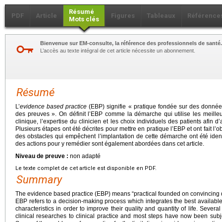
Résumé
PDF
Article
Figures
Tableaux
Référence
Mots clés
Bienvenue sur EM-consulte, la référence des professionnels de santé.
L’accès au texte intégral de cet article nécessite un abonnement.
Résumé
L’
evidence based practice
(EBP) signifie « pratique fondée sur des donnée
des preuves ». On définit l’EBP comme la démarche qui utilise les meille
clinique, l’expertise du clinicien et les choix individuels des patients afin d’
Plusieurs étapes ont été décrites pour mettre en pratique l’EBP et ont fait l’ob
des obstacles qui empêchent l’implantation de cette démarche ont été identi
des actions pour y remédier sont également abordées dans cet article.
Niveau de preuve :
non adapté
Le texte complet de cet article est disponible en PDF.
Summary
The evidence based practice (EBP) means “practical founded on convincing d
EBP refers to a decision-making process which integrates the best available 
characteristics in order to improve their quality and quantity of life. Sever
clinical researches to clinical practice and most steps have now been subjec