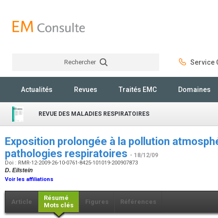
Rechercher
Service C
Rechercher
Actualités
Revues
Traités EMC
Domaines
REVUE DES MALADIES RESPIRATOIRES
Exposition prolongée à la pollution atmosphé
pathologies respiratoires
- 18/12/09
Doi : RMR-12-2009-26-10-0761-8425-101019-200907873
D. Eilstein
Voir les affiliations
Résumé
Article
Figures
Références
Mots clés