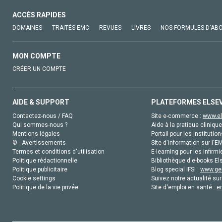
ACCÈS RAPIDES
DOMAINES
TRAITÉS EMC
REVUES
LIVRES
NOS FORMULES D'AB
MON COMPTE
CRÉER UN COMPTE
AIDE & SUPPORT
PLATEFORMES ELSE
Contactez-nous / FAQ
Site e-commerce :
www.el
Qui sommes-nous ?
Aide à la pratique clinique
Mentions légales
Portail pour les institution
© - Avertissements
Site d'information sur l'E
Termes et conditions d'utilisation
E-learning pour les infirmi
Politique rédactionnelle
Bibliothèque d'e-books Els
Politique publicitaire
Blog special IFSI :
www.gen
Cookie settings
Suivez notre actualité sur
Politique de la vie privée
Site d'emploi en santé :
e