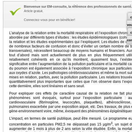
Bienvenue sur EM-consulte, la référence des professionnels de santé.
Article gratuit.
c
Connectez-vous pour en bénéficier!
vo
L’analyse de la relation entre la mortalité respiratoire et l’exposition chroni
abordée par différents types d’études : les études épidémiologiques (cohorte
co
la relation et les études expérimentales qui l’expliquent. Les études de coh
de nombreux facteurs de confusion et donc d’éviter un certain nombre de bi
transversales), nécessitent beaucoup de moyens humains et financiers. Aus
tout d’abord mais sont actuellement de plus en plus fréquemment util
relativement cohérents en ce qu’ils montrent, quasiment tous, l’existe
significative entre l’augmentation de la pollution particulaire et la mortalité 
du poumon est également associée à l’exposition chronique aux particules 
aux oxydes d’azote. Les pathologies cérébrovasculaires et même la mort sub
mises en relation, parfois, avec la pollution particulaire. Les relations trou
quantitativement plus importantes que celles que l’on observe dans l’exp
cette dernière, elles sont linéaires et sans seuil.
Pour expliquer ces effets (le caractère causal de la relation ne fait p
phénomènes sont évoqués, surtout pour l’exposition particulaire : 
cardiovasculaire (fibrinogène, leucocytes, plaquettes), athéroscléro
pulmonaires exacerbée par une exposition aiguë, etc. Des travaux, de plus 
gène-environnement voire, même, évoquent des phénomènes épigénétiques à 
L’impact, en termes de santé publique, peut être mesuré. Le programme eu
3
concentration en particules PM2,5 ne dépassait pas 15 μg/m
, un sujet 
augmenter de 1 mois à plus de 2 ans selon la ville étudiée. Enfin, la mortali