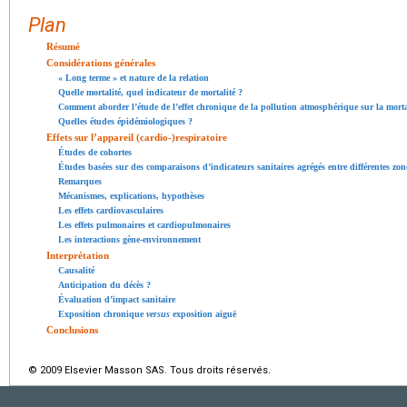
Plan
Résumé
Considérations générales
« Long terme » et nature de la relation
Quelle mortalité, quel indicateur de mortalité ?
Comment aborder l’étude de l’effet chronique de la pollution atmosphérique sur la morta
Quelles études épidémiologiques ?
Effets sur l’appareil (cardio-)respiratoire
Études de cohortes
Études basées sur des comparaisons d’indicateurs sanitaires agrégés entre différentes zo
Remarques
Mécanismes, explications, hypothèses
Les effets cardiovasculaires
Les effets pulmonaires et cardiopulmonaires
Les interactions gène-environnement
Interprétation
Causalité
Anticipation du décès ?
Évaluation d’impact sanitaire
Exposition chronique
versus
exposition aiguë
Conclusions
© 2009 Elsevier Masson SAS. Tous droits réservés.