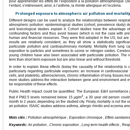
pour appréhender les effets de l’exposition à la pollution atmosphérique. 
l’enfant, s’intéressent, ainsi, à l’asthme, la rhinite allergique et l’eczéma.
Prolonged exposure to atmospheric air pollution and mortalit
Different designs can be used to analyze the relationships between respira
atmospheric pollution: epidemiological studies (cohort, prevalence study) de
and toxicological studies explain it. Cohort studies have the advantage 
confounding factors and thus avoid biases (which is not the case with prev
human and financial resources. They were first adopted in the US, but ar
results are relatively consistent, as they all show a statistically signif
particulate pollution and cardiopulmonary mortality. Mortality from lung c
exposition to particles and sometimes to ozone or nitrogen oxides. Cereb
young children have also been associated with particulate pollution. The r
term than short term exposure but are also linear and without threshold.
In order to explain these effects (today the causality of the relationship is 
particularly regarding particulate exposures: an increase in cardiovascular 
cells, and platelets), atherosclerosis, chronic inflammation of lung tissues i
more studies address the interaction between gene and environment and 
be responsible of these effects.
Public Health impact could be quantified. The European E&H surveillance 
3
that if PM2.5 levels remained below 15 μg/m
, a 30 year old person could
month to 2 years, depending on the studied city. Finaly, mortality is not the on
air pollution. ISAAC studies address asthma, allergic rhinitis and eczema am
Mots clés :
Pollution atmosphérique , Exposition chronique , Effets sanitaires 
Keywords:
Air pollution , Chronic exposition , Long term health effects , Resp