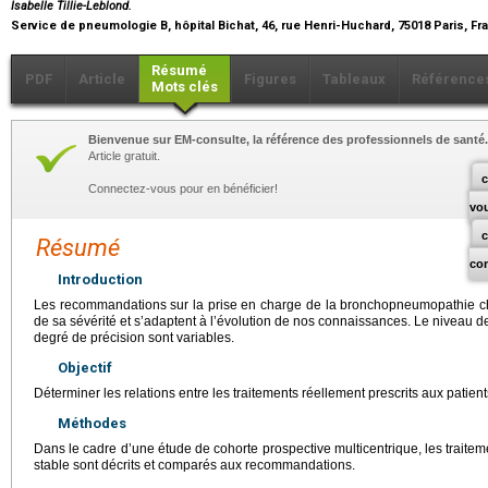
Isabelle Tillie-Leblond.
Service de pneumologie B, hôpital Bichat, 46, rue Henri-Huchard, 75018 Paris, F
Résumé
PDF
Article
Figures
Tableaux
Référence
Mots clés
Bienvenue sur EM-consulte, la référence des professionnels de santé.
Article gratuit.
c
Connectez-vous pour en bénéficier!
vo
Résumé
co
Introduction
Les recommandations sur la prise en charge de la bronchopneumopathie c
de sa sévérité et s’adaptent à l’évolution de nos connaissances. Le niveau de
degré de précision sont variables.
Objectif
Déterminer les relations entre les traitements réellement prescrits aux pati
Méthodes
Dans le cadre d’une étude de cohorte prospective multicentrique, les traiteme
stable sont décrits et comparés aux recommandations.