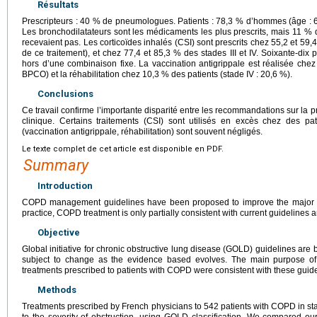
Résultats
Prescripteurs : 40 % de pneumologues. Patients : 78,3 % d’hommes (âge : 
Les bronchodilatateurs sont les médicaments les plus prescrits, mais 11 % 
recevaient pas. Les corticoïdes inhalés (CSI) sont prescrits chez 55,2 et 59,4
de ce traitement), et chez 77,4 et 85,3 % des stades III et IV. Soixante-dix
hors d’une combinaison fixe. La vaccination antigrippale est réalisée chez
BPCO) et la réhabilitation chez 10,3 % des patients (stade IV : 20,6 %).
Conclusions
Ce travail confirme l’importante disparité entre les recommandations sur la 
clinique. Certains traitements (CSI) sont utilisés en excès chez des pa
(vaccination antigrippale, réhabilitation) sont souvent négligés.
Le texte complet de cet article est disponible en PDF.
Summary
Introduction
COPD management guidelines have been proposed to improve the major ou
practice, COPD treatment is only partially consistent with current guideline
Objective
Global initiative for chronic obstructive lung disease (GOLD) guidelines ar
subject to change as the evidence based evolves. The main purpose of
treatments prescribed to patients with COPD were consistent with these guide
Methods
Treatments prescribed by French physicians to 542 patients with COPD in st
to the severity of obstruction, using GOLD classification. We compared o