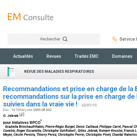
Rechercher
Service C
Rechercher
Actualités
Revues
Traités EMC
Domaines
REVUE DES MALADIES RESPIRATOIRES
Recommandations et prise en charge de la 
recommandations sur la prise en charge de
suivies dans la vraie vie !
- 22/01/10
Doi : 10.1016/j.rmr.2009.08.002
G. Jebrak
1
pour Initiatives BPCO
Graziella Brinchault-Rabin, Pierre-Régis Burgel, Denis Caillaud, Philippe Carré, Pascal C
Cuvelier, Roger Escamilla, Christophe Gut-Robert , Gilles Jebrak, Romain Kessler, Franc
Meyer, Cécile Pereira, Thierry Perez, Christophe Perrin, Christophe Pinet, Chantal Raher