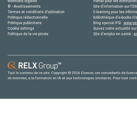
Mentions légales
Portail pour les institution
© - Avertissements
Site d'information sur l'E
Termes et conditions d'utilisation
E-learning pour les infirmi
Politique rédactionnelle
Bibliothèque d'e-books Els
Politique publicitaire
Blog special IFSI :
www.gen
Cookie settings
Suivez notre actualité sur
Politique de la vie privée
Site d'emploi en santé :
e
Tout le contenu de ce site: Copyright © 2026 Elsevier, ses concédants de licence e
de données, a la formation en IA et aux technologies similaires. Pour tout con