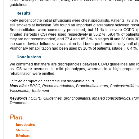
guidelines.
Results
Forty percent of the initial physicians were chest specialists. Patients: 78.3 
still smokers at inclusion. We found an important discrepancy between re
Bronchodilators were commonly prescribed, but 11 % in severe COPD (sta
Inhaled steroids (ICS) were used respectively in 55.2 %, 59.4 % of patients 
they are not recommended) and 77.4 and 85.3 % in stages III and IV. Only 3
the same device. Influenza vaccination had been performed in only half of 
Pulmonary rehabilitation had been used by 10 % of patients, (stage II: 6.4 %, s
Conclusions
We confirmed that there are discrepancies between COPD guidelines and ro
as ICS were overused in mild phenotypes, whereas in a high proportio
rehabilitation were omitted.
Le texte complet de cet article est disponible en PDF.
Mots clés :
BPCO, Recommandations, Bronchodilatateurs, Corticostéroïdes inh
Vaccination, Traitement
Keywords :
COPD, Guidelines, Bronchodilators, Inhaled corticosteroids, Pulm
Treatment
Plan
Introduction
Méthode
Résultats