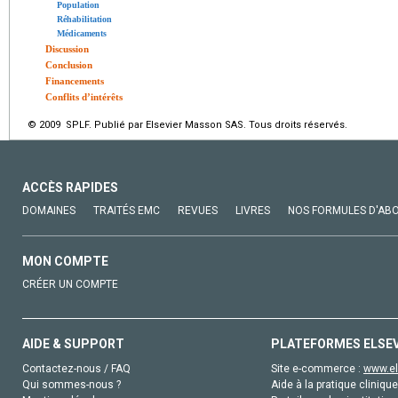
Population
Réhabilitation
Médicaments
Discussion
Conclusion
Financements
Conflits d’intérêts
© 2009 SPLF. Publié par Elsevier Masson SAS. Tous droits réservés.
ACCÈS RAPIDES
DOMAINES
TRAITÉS EMC
REVUES
LIVRES
NOS FORMULES D'AB
MON COMPTE
CRÉER UN COMPTE
AIDE & SUPPORT
PLATEFORMES ELSE
Contactez-nous / FAQ
Site e-commerce :
www.el
Qui sommes-nous ?
Aide à la pratique clinique