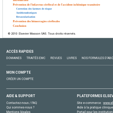
Prévention de l'infarctus cérébral et de l'accident ischémique transitoire
Correction des facteurs de risque
Antithrombotiques
Revascularisation
Prévention des hémorragies cérébrales
Conclusion
© 2010 Elsevier Masson SAS. Tous droits réservés.
ACCÈS RAPIDES
DOMAINES
TRAITÉS EMC
REVUES
LIVRES
NOS FORMULES D'AB
MON COMPTE
CRÉER UN COMPTE
AIDE & SUPPORT
PLATEFORMES ELSE
Contactez-nous / FAQ
Site e-commerce :
www.el
Qui sommes-nous ?
Aide à la pratique clinique
Mentions légales
Portail pour les institution