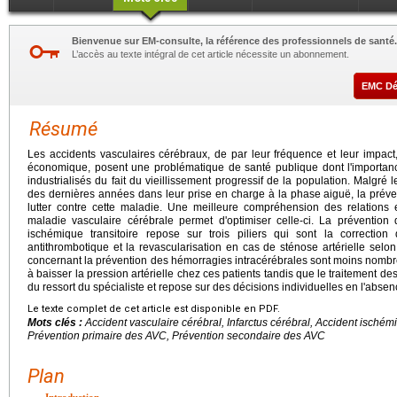
Bienvenue sur EM-consulte, la référence des professionnels de santé.
L’accès au texte intégral de cet article nécessite un abonnement.
EMC D
Résumé
Les accidents vasculaires cérébraux, de par leur fréquence et leur impact
économique, posent une problématique de santé publique dont l'importance
industrialisés du fait du vieillissement progressif de la population. Malgré
des dernières années dans leur prise en charge à la phase aiguë, la préven
lutter contre cette maladie. Une meilleure compréhension des relations e
maladie vasculaire cérébrale permet d'optimiser celle-ci. La prévention d
ischémique transitoire repose sur trois piliers qui sont la correction
antithrombotique et la revascularisation en cas de sténose artérielle selo
concernant la prévention des hémorragies intracérébrales sont moins nombr
à baisser la pression artérielle chez ces patients tandis que le traitement d
du ressort du spécialiste et repose sur des décisions individuelles en l'abse
Le texte complet de cet article est disponible en PDF.
Mots clés :
Accident vasculaire cérébral, Infarctus cérébral, Accident ischém
Prévention primaire des AVC, Prévention secondaire des AVC
Plan
Introduction