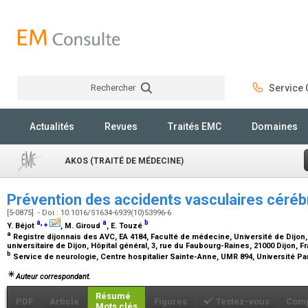
Rechercher
Service C
Rechercher
Actualités
Revues
Traités EMC
Domaines
AKOS (TRAITÉ DE MÉDECINE)
Prévention des accidents vasculaires céré
[5-0875] - Doi : 10.1016/S1634-6939(10)53996-6
a
,
⁎
a
b
Y. Béjot
, M. Giroud
, E. Touzé
a
Registre dijonnais des AVC, EA 4184, Faculté de médecine, Université de Dijon,
universitaire de Dijon, Hôpital général, 3, rue du Faubourg-Raines, 21000 Dijon, 
b
Service de neurologie, Centre hospitalier Sainte-Anne, UMR 894, Université Pa
Auteur correspondant.
Résumé
PDF
Article
Figures
Testez-vous
Comp
Mots clés