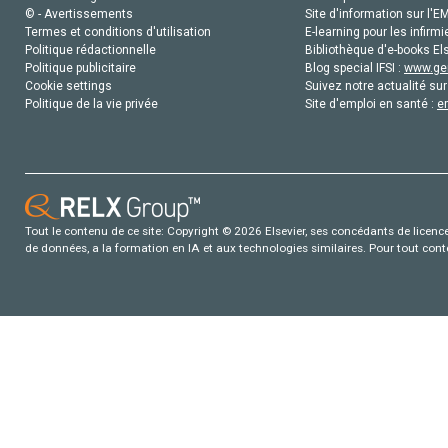
© - Avertissements
Site d'information sur l'E
Termes et conditions d'utilisation
E-learning pour les infirmi
Politique rédactionnelle
Bibliothèque d'e-books Els
Politique publicitaire
Blog special IFSI :
www.gen
Cookie settings
Suivez notre actualité sur
Politique de la vie privée
Site d'emploi en santé :
e
Tout le contenu de ce site: Copyright © 2026 Elsevier, ses concédants de licence e
de données, a la formation en IA et aux technologies similaires. Pour tout con