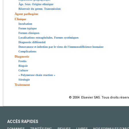
Âge. Sexe. Origine ethnique
Réservoir du germe. Transmission
Agent pathogène
Clinique
Incubation
Forme typique
Formes cliniques
Localisations extragénitales. Formes systémiques
Diagnostic différentiel
Donovanose et infection par le virus de l'immunodéficience humaine
Complications
Diagnostic
Frottis
Biopsie
Culture
« Polymerase chain reaction »
Sérologie
Traitement
© 2004 Elsevier SAS. Tous droits réserv
ACCÈS RAPIDES