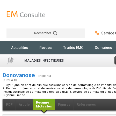
Rechercher
Service C
Rechercher
Actualités
Revues
Traités EMC
Domaines
MALADIES INFECTIEUSES
Donovanose
- 01/01/04
[8-020-A-10]
E. Clyti :
(ancien chef de clinique-assistant, service de dermatologie de l'hôpital 
R. Pradinaud :
(ancien chef de service, service de dermatologie de l'hôpital de C
Institut guyanais de dermatologie tropicale (IGDT), service de dermatologie, hôp
Guyanne France
Résumé
PDF
Article
Figures
Références
Mots clés