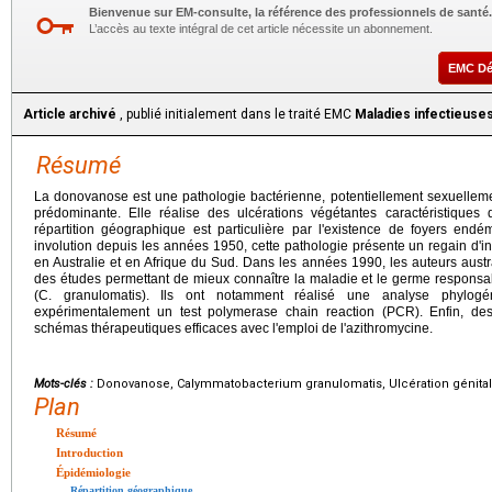
Bienvenue sur EM-consulte, la référence des professionnels de santé.
L’accès au texte intégral de cet article nécessite un abonnement.
EMC D
Article archivé
, publié initialement dans le traité EMC
Maladies infectieuse
Résumé
La donovanose est une pathologie bactérienne, potentiellement sexuellement
prédominante. Elle réalise des ulcérations végétantes caractéristiques 
répartition géographique est particulière par l'existence de foyers endé
involution depuis les années 1950, cette pathologie présente un regain d'in
en Australie et en Afrique du Sud. Dans les années 1990, les auteurs austral
des études permettant de mieux connaître la maladie et le germe respons
(C. granulomatis). Ils ont notamment réalisé une analyse phylog
expérimentalement un test polymerase chain reaction (PCR). Enfin, de
schémas thérapeutiques efficaces avec l'emploi de l'azithromycine.
Mots-clés :
Donovanose, Calymmatobacterium granulomatis, Ulcération génital
Plan
Résumé
Introduction
Épidémiologie
Répartition géographique