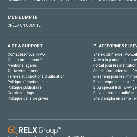
DOMAINES
TRAITÉS EMC
REVUES
LIVRES
NOS FORMULES D'AB
MON COMPTE
CRÉER UN COMPTE
AIDE & SUPPORT
PLATEFORMES ELSE
Contactez-nous / FAQ
Site e-commerce :
www.el
Qui sommes-nous ?
Aide à la pratique clinique
Mentions légales
Portail pour les institution
© - Avertissements
Site d'information sur l'E
Termes et conditions d'utilisation
E-learning pour les infirmi
Politique rédactionnelle
Bibliothèque d'e-books Els
Politique publicitaire
Blog special IFSI :
www.gen
Cookie settings
Suivez notre actualité sur
Politique de la vie privée
Site d'emploi en santé :
e