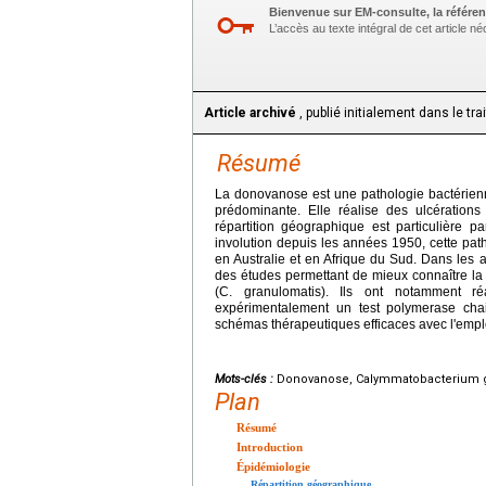
Bienvenue sur EM-consulte, la référen
L’accès au texte intégral de cet article 
Article archivé
, publié initialement dans le tr
Résumé
La donovanose est une pathologie bactérienne
prédominante. Elle réalise des ulcérations
répartition géographique est particulière p
involution depuis les années 1950, cette path
en Australie et en Afrique du Sud. Dans les a
des études permettant de mieux connaître l
(C. granulomatis). Ils ont notamment r
expérimentalement un test polymerase chai
schémas thérapeutiques efficaces avec l'emplo
Mots-clés :
Donovanose, Calymmatobacterium gra
Plan
Résumé
Introduction
Épidémiologie
Répartition géographique