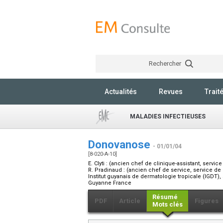
Rechercher
Actualités
Revues
Trait
MALADIES INFECTIEUSES
Donovanose
- 01/01/04
[8-020-A-10]
E. Clyti :
(ancien chef de clinique-assistant, servic
R. Pradinaud :
(ancien chef de service, service de
Institut guyanais de dermatologie tropicale (IGDT
Guyanne France
Résumé
PDF
Article
Figures
Mots clés