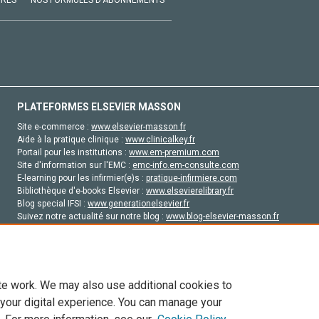
VRES
NOS FORMULES D'ABONNEMENTS
PLATEFORMES ELSEVIER MASSON
Site e-commerce :
www.elsevier-masson.fr
Aide à la pratique clinique :
www.clinicalkey.fr
Portail pour les institutions :
www.em-premium.com
Site d'information sur l'EMC :
emc-info.em-consulte.com
E-learning pour les infirmier(e)s :
pratique-infirmiere.com
Bibliothèque d'e-books Elsevier :
www.elsevierelibrary.fr
Blog special IFSI :
www.generationelsevier.fr
Suivez notre actualité sur notre blog :
www.blog-elsevier-masson.fr
Site d'emploi en santé :
emploisante.com
te work. We may also use additional cookies to
 your digital experience. You can manage your