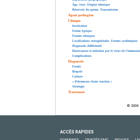
Âge. Sexe. Origine ethnique
Réservoir du germe. Transmission
Agent pathogène
Clinique
Incubation
Forme typique
Formes cliniques
Localisations extragénitales. Formes systémiques
Diagnostic différentiel
Donovanose et infection par le virus de l'immuno
Complications
Diagnostic
Frottis
Biopsie
Culture
« Polymerase chain reaction »
Sérologie
Traitement
© 2004 
ACCÈS RAPIDES