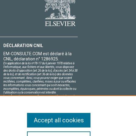
DÉCLARATION CNIL
EM-CONSULTE.COM est déclaré à la
CNIL, déclaration n° 1286925.
En application de la loi nº78-17 du 6 janvier 1978 relative à
l'informatique, aux fichiers et aux libertés, vous disposez
des droits d'opposition (art.26 de la loi), d'accès (art.34 à 38
de la loi), et de rectification (art.36 de la loi) des données
vous concernant. Ainsi, vous pouvez exiger que soient
rectifiées, complétées, clarifiées, mises à jour ou effacées
les informations vous concernant qui sont inexactes,
incomplètes, équivoques, périmées ou dont la collecte ou
l'utilisation ou la conservation est interdite.
Les informations personnelles concernant les visiteurs de
notre site, y compris leur identité, sont confidentielles.
Le responsable du site s'engage sur l'honneur à respecter
les conditions légales de confidentialité applicables en
France et à ne pas divulguer ces informations à des tiers.
Accept all cookies