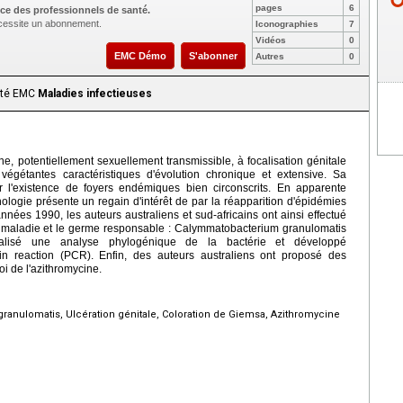
pages
6
ce des professionnels de santé.
nécessite un abonnement.
Iconographies
7
Vidéos
0
EMC Démo
S'abonner
Autres
0
aité EMC
Maladies infectieuses
, potentiellement sexuellement transmissible, à focalisation génitale
 végétantes caractéristiques d'évolution chronique et extensive. Sa
ar l'existence de foyers endémiques bien circonscrits. En apparente
ologie présente un regain d'intérêt de par la réapparition d'épidémies
nnées 1990, les auteurs australiens et sud-africains ont ainsi effectué
a maladie et le germe responsable : Calymmatobacterium granulomatis
éalisé une analyse phylogénique de la bactérie et développé
n reaction (PCR). Enfin, des auteurs australiens ont proposé des
i de l'azithromycine.
nulomatis, Ulcération génitale, Coloration de Giemsa, Azithromycine