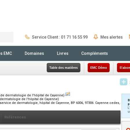
Service Client : 01 71 16 55 99
Mes alertes
Rechercher
és EMC
Domaines
Livres
Compléments
Table des matières
EMC Démo
S'abon
e de dermatologie de l'hôpital de Cayenne)
 dermatologie de l'hôpital de Cayenne)
B
), service de dermatologie, hôpital de Cayenne, BP 6006, 97306 Cayenne cedex,
p
L
u
Références