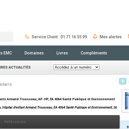
Service Client : 01 71 16 55 99
Mes alertes
Rechercher
és EMC
Domaines
Livres
Compléments
IRES ACTUALITÉS
09/08/10
enfants Armand Trousseau, AP-HP, EA 4064 Santé Publique et Environnement
s, Hôpital d’enfant Armand Trousseau, EA 4064 Santé Publique et Environnement, 26
Références
B