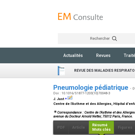
Rechercher
Actualités
Revues
Trait
REVUE DES MALADIES RESPIRATO
Pneumologie pédiatrique
- 
Doi : 10.1016/S1877-1203(10)70048-3
⁎
J. Just
Centre de l’Asthme et des Allergies, Hôpital d’
Correspondance : Centre de l’Asthme et des Allergie
avenue du Docteur Arnold Netter, 75012 Paris, France.
Résumé
PDF
Article
Figures
Mots clés