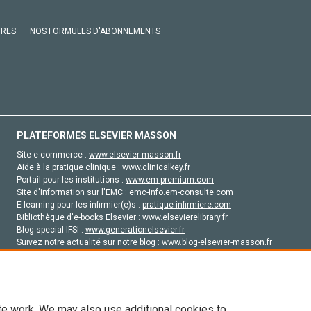
VRES
NOS FORMULES D'ABONNEMENTS
PLATEFORMES ELSEVIER MASSON
Site e-commerce :
www.elsevier-masson.fr
Aide à la pratique clinique :
www.clinicalkey.fr
Portail pour les institutions :
www.em-premium.com
Site d'information sur l'EMC :
emc-info.em-consulte.com
E-learning pour les infirmier(e)s :
pratique-infirmiere.com
Bibliothèque d'e-books Elsevier :
www.elsevierelibrary.fr
Blog special IFSI :
www.generationelsevier.fr
Suivez notre actualité sur notre blog :
www.blog-elsevier-masson.fr
Site d'emploi en santé :
emploisante.com
te work. We may also use additional cookies to