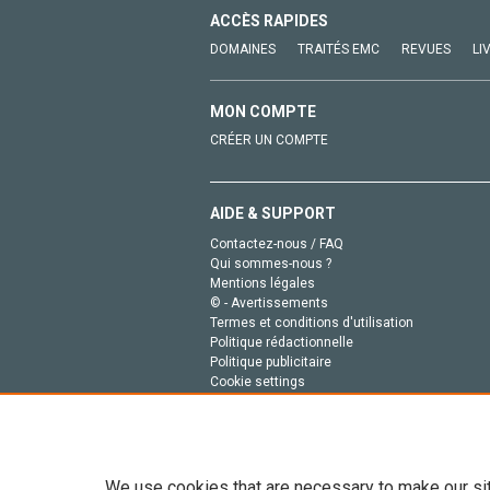
ACCÈS RAPIDES
DOMAINES
TRAITÉS EMC
REVUES
LI
MON COMPTE
CRÉER UN COMPTE
AIDE & SUPPORT
Contactez-nous / FAQ
Qui sommes-nous ?
Mentions légales
© - Avertissements
Termes et conditions d'utilisation
Politique rédactionnelle
Politique publicitaire
Cookie settings
Politique de la vie privée
We use cookies that are necessary to make our si