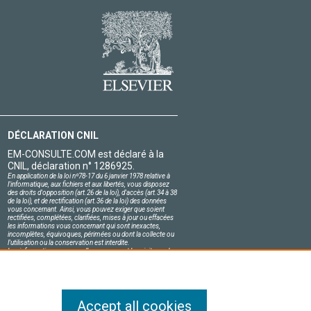
DÉCLARATION CNIL
EM-CONSULTE.COM est déclaré à la
CNIL, déclaration n° 1286925.
En application de la loi nº78-17 du 6 janvier 1978 relative à
l'informatique, aux fichiers et aux libertés, vous disposez
des droits d'opposition (art.26 de la loi), d'accès (art.34 à 38
de la loi), et de rectification (art.36 de la loi) des données
vous concernant. Ainsi, vous pouvez exiger que soient
rectifiées, complétées, clarifiées, mises à jour ou effacées
les informations vous concernant qui sont inexactes,
incomplètes, équivoques, périmées ou dont la collecte ou
l'utilisation ou la conservation est interdite.
Les informations personnelles concernant les visiteurs de
notre site, y compris leur identité, sont confidentielles.
Le responsable du site s'engage sur l'honneur à respecter
les conditions légales de confidentialité applicables en
France et à ne pas divulguer ces informations à des tiers.
Accept all cookies