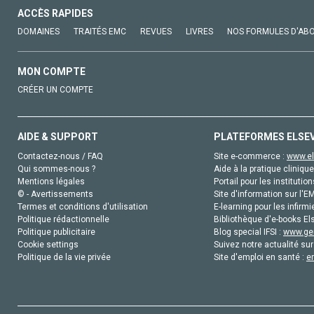
ACCÈS RAPIDES
DOMAINES
TRAITÉS EMC
REVUES
LIVRES
NOS FORMULES D'AB
MON COMPTE
CRÉER UN COMPTE
AIDE & SUPPORT
PLATEFORMES ELSE
Contactez-nous / FAQ
Site e-commerce :
www.el
Qui sommes-nous ?
Aide à la pratique clinique
Mentions légales
Portail pour les institution
© - Avertissements
Site d'information sur l'E
Termes et conditions d'utilisation
E-learning pour les infirmi
Politique rédactionnelle
Bibliothèque d'e-books Els
Politique publicitaire
Blog special IFSI :
www.gen
Cookie settings
Suivez notre actualité sur
Politique de la vie privée
Site d'emploi en santé :
e