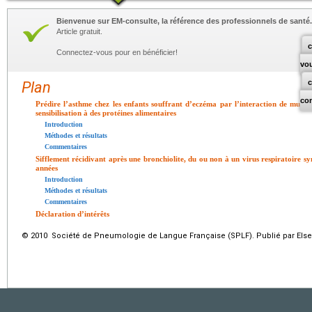
Bienvenue sur EM-consulte, la référence des professionnels de santé.
Article gratuit.
c
Connectez-vous pour en bénéficier!
vo
Plan
co
Prédire l’asthme chez les enfants souffrant d’eczéma par l’interaction de mutati
sensibilisation à des protéines alimentaires
Introduction
Méthodes et résultats
Commentaires
Sifflement récidivant après une bronchiolite, du ou non à un virus respiratoire syn
années
Introduction
Méthodes et résultats
Commentaires
Déclaration d’intérêts
© 2010 Société de Pneumologie de Langue Française (SPLF). Publié par Elsev