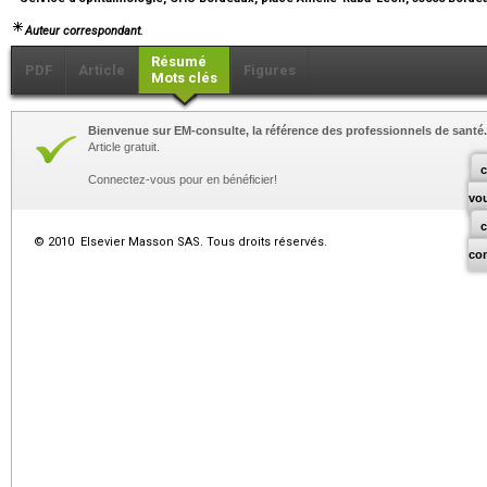
Auteur correspondant.
Résumé
PDF
Article
Figures
Mots clés
Bienvenue sur EM-consulte, la référence des professionnels de santé.
Article gratuit.
c
Connectez-vous pour en bénéficier!
vo
© 2010 Elsevier Masson SAS. Tous droits réservés.
co