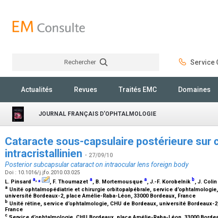
Rechercher
Service C
Rechercher
Actualités
Revues
Traités EMC
Domaines
JOURNAL FRANÇAIS D'OPHTALMOLOGIE
Cataracte sous-capsulaire postérieure sur 
intracristallinien
- 27/09/10
Posterior subcapsular cataract on intraocular lens foreign body
Doi : 10.1016/j.jfo.2010.03.025
a
,
⁎
a
a
b
L. Pinsard
, F. Thoumazet
, B. Mortemousque
, J.-F. Korobelnik
, J. Coli
a
Unité ophtalmopédiatrie et chirurgie orbitopalpébrale, service d’ophtalmologie,
université Bordeaux-2, place Amélie-Raba-Léon, 33000 Bordeaux, France
b
Unité rétine, service d’ophtalmologie, CHU de Bordeaux, université Bordeaux-
France
c
Service d’ophtalmologie, CHU Bordeaux, place Amélie-Raba-Léon, 33000 Borde