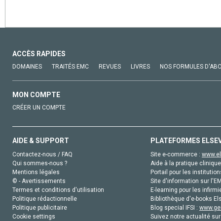
ACCÈS RAPIDES
DOMAINES
TRAITÉS EMC
REVUES
LIVRES
NOS FORMULES D'AB
MON COMPTE
CRÉER UN COMPTE
AIDE & SUPPORT
PLATEFORMES ELSE
Contactez-nous / FAQ
Site e-commerce :
www.el
Qui sommes-nous ?
Aide à la pratique clinique
Mentions légales
Portail pour les institution
© - Avertissements
Site d'information sur l'E
Termes et conditions d'utilisation
E-learning pour les infirmi
Politique rédactionnelle
Bibliothèque d'e-books Els
Politique publicitaire
Blog special IFSI :
www.gen
Cookie settings
Suivez notre actualité sur