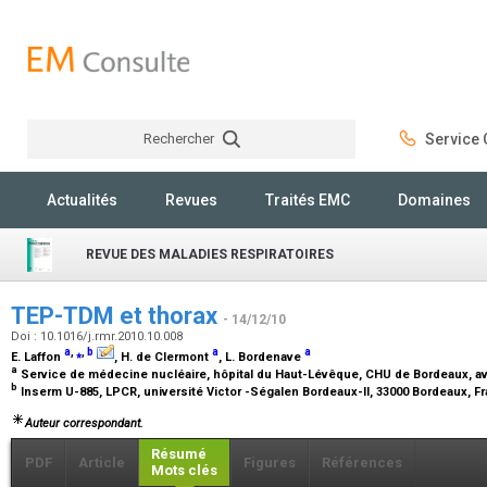
Rechercher
Service C
Rechercher
Actualités
Revues
Traités EMC
Domaines
REVUE DES MALADIES RESPIRATOIRES
TEP-TDM et thorax
- 14/12/10
Doi : 10.1016/j.rmr.2010.10.008
a
,
⁎
,
b
a
a
E. Laffon
, H. de Clermont
, L. Bordenave
a
Service de médecine nucléaire, hôpital du Haut-Lévêque, CHU de Bordeaux, a
b
Inserm U-885, LPCR, université Victor -Ségalen Bordeaux-II, 33000 Bordeaux, F
Auteur correspondant.
Résumé
PDF
Article
Figures
Références
Mots clés