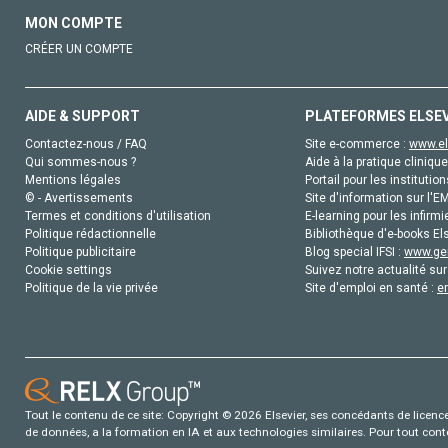
MON COMPTE
CRÉER UN COMPTE
AIDE & SUPPORT
PLATEFORMES ELSE
Contactez-nous / FAQ
Site e-commerce :
www.el
Qui sommes-nous ?
Aide à la pratique clinique
Mentions légales
Portail pour les institution
© - Avertissements
Site d'information sur l'E
Termes et conditions d'utilisation
E-learning pour les infirmi
Politique rédactionnelle
Bibliothèque d'e-books Els
Politique publicitaire
Blog special IFSI :
www.gen
Cookie settings
Suivez notre actualité sur
Politique de la vie privée
Site d'emploi en santé :
e
Tout le contenu de ce site: Copyright © 2026 Elsevier, ses concédants de licence e
de données, a la formation en IA et aux technologies similaires. Pour tout con