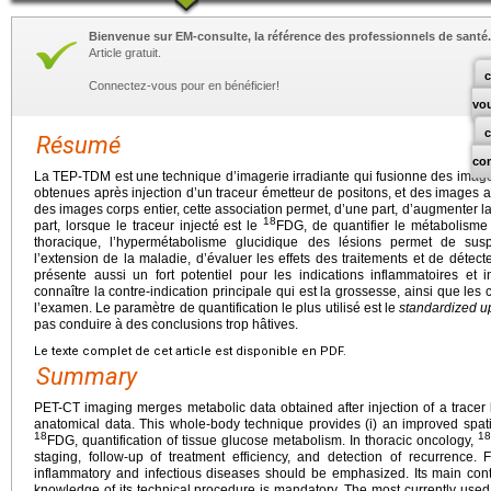
Bienvenue sur EM-consulte, la référence des professionnels de santé.
Article gratuit.
c
Connectez-vous pour en bénéficier!
vo
Résumé
co
La TEP-TDM est une technique d’imagerie irradiante qui fusionne des imag
obtenues après injection d’un traceur émetteur de positons, et des images
des images corps entier, cette association permet, d’une part, d’augmenter la 
18
part, lorsque le traceur injecté est le
FDG, de quantifier le métabolisme 
thoracique, l’hypermétabolisme glucidique des lésions permet de susp
l’extension de la maladie, d’évaluer les effets des traitements et de déte
présente aussi un fort potentiel pour les indications inflammatoires et
connaître la contre-indication principale qui est la grossesse, ainsi que les 
l’examen. Le paramètre de quantification le plus utilisé est le
standardized u
pas conduire à des conclusions trop hâtives.
Le texte complet de cet article est disponible en PDF.
Summary
PET-CT imaging merges metabolic data obtained after injection of a tracer l
anatomical data. This whole-body technique provides (i) an improved spatia
18
18
FDG, quantification of tissue glucose metabolism. In thoracic oncology,
staging, follow-up of treatment efficiency, and detection of recurrence. F
inflammatory and infectious diseases should be emphasized. Its main cont
knowledge of its technical procedure is mandatory. The most currently used 