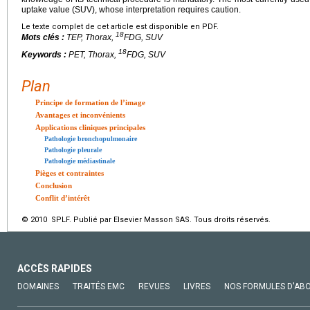
uptake value (SUV), whose interpretation requires caution.
Le texte complet de cet article est disponible en PDF.
18
Mots clés :
TEP, Thorax,
FDG, SUV
18
Keywords :
PET, Thorax,
FDG, SUV
Plan
Principe de formation de l’image
Avantages et inconvénients
Applications cliniques principales
Pathologie bronchopulmonaire
Pathologie pleurale
Pathologie médiastinale
Pièges et contraintes
Conclusion
Conflit d’intérêt
© 2010 SPLF. Publié par Elsevier Masson SAS. Tous droits réservés.
ACCÈS RAPIDES
DOMAINES
TRAITÉS EMC
REVUES
LIVRES
NOS FORMULES D'AB