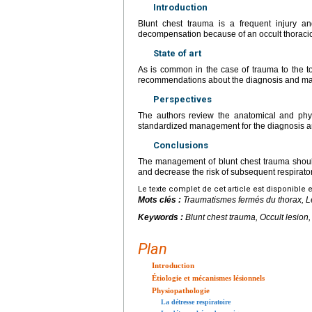
Introduction
Blunt chest trauma is a frequent injury and
decompensation because of an occult thoracic l
State of art
As is common in the case of trauma to the to
recommendations about the diagnosis and man
Perspectives
The authors review the anatomical and phys
standardized management for the diagnosis 
Conclusions
The management of blunt chest trauma should i
and decrease the risk of subsequent respirator
Le texte complet de cet article est disponible 
Mots clés :
Traumatismes fermés du thorax, L
Keywords :
Blunt chest trauma, Occult lesi
Plan
Introduction
Étiologie et mécanismes lésionnels
Physiopathologie
La détresse respiratoire