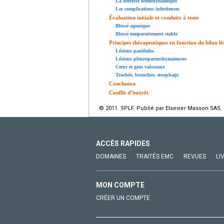
La détresse hémodynamique
Les complications infectieuses
Évaluation initiale et conduite à tenir
Blessé agonique
Blessé temporairement stable
Principes thérapeutiques en fonction du bilan lé
Lésions pariétales
Lésions pleuroparenchymateuses
Cœur et gros vaisseaux
Trachée, bronches, œsophage
Conclusion
Conflit d’intérêt
© 2011 SPLF. Publié par Elsevier Masson SAS. 
ACCÈS RAPIDES
DOMAINES
TRAITÉS EMC
REVUES
LI
MON COMPTE
CRÉER UN COMPTE