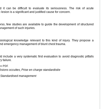
 it can be difficult to evaluate its seriousness. The risk of acute
esion is a significant and justified cause for concern.
rso, few studies are available to guide the development of structured
agement of such injuries.
iological knowledge relevant to this kind of injury. They propose a
and emergency management of blunt chest trauma.
nclude a very systematic first evaluation to avoid diagnostic pitfalls
y failure.
en PDF.
ésions occultes, Prise en charge standardisée
on, Standardised management