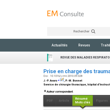
Rechercher
Actualités
Revues
Trait
REVUE DES MALADIES RESPIRATO
Prise en charge des traum
Doi : 10.1016/j.rmr.2010.09.028
⁎
J.-P. Avaro
, P.-M. Bonnet
Service de chirurgie thoracique, hôpital d’Instru
Auteur correspondant.
Résumé
PDF
Article
Figures
Mots clés