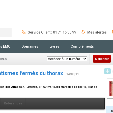
Service Client : 01 71 16 55 99
Mes alertes
Rechercher
és EMC
Domaines
Livres
Compléments
IRES
S'abonner
atismes fermés du thorax
- 14/03/11
ction des Armées A.-Laveran, BP 60149, 13384 Marseille cedex 13, France
Références
B