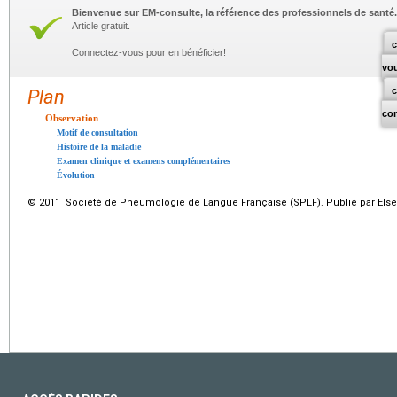
Bienvenue sur EM-consulte, la référence des professionnels de santé.
Article gratuit.
c
Connectez-vous pour en bénéficier!
vo
Plan
co
Observation
Motif de consultation
Histoire de la maladie
Examen clinique et examens complémentaires
Évolution
© 2011 Société de Pneumologie de Langue Française (SPLF). Publié par Elsev