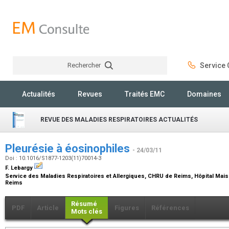
Rechercher
Service C
Rechercher
Actualités
Revues
Traités EMC
Domaines
REVUE DES MALADIES RESPIRATOIRES ACTUALITÉS
Pleurésie à éosinophiles
- 24/03/11
Doi : 10.1016/S1877-1203(11)70014-3
F. Lebargy
Service des Maladies Respiratoires et Allergiques, CHRU de Reims, Hôpital Mais
Reims
Résumé
PDF
Article
Figures
Références
Mots clés