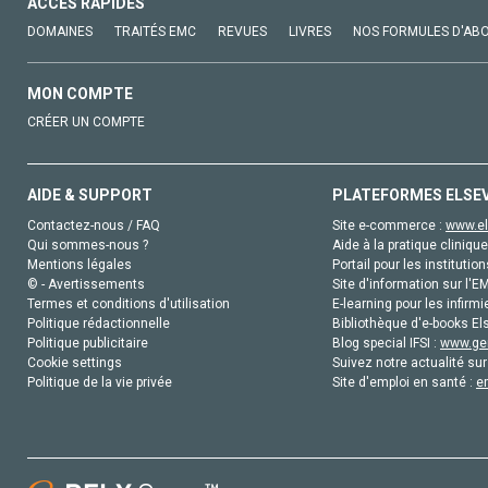
ACCÈS RAPIDES
DOMAINES
TRAITÉS EMC
REVUES
LIVRES
NOS FORMULES D'AB
MON COMPTE
CRÉER UN COMPTE
AIDE & SUPPORT
PLATEFORMES ELSE
Contactez-nous / FAQ
Site e-commerce :
www.el
Qui sommes-nous ?
Aide à la pratique clinique
Mentions légales
Portail pour les institution
© - Avertissements
Site d'information sur l'E
Termes et conditions d'utilisation
E-learning pour les infirmi
Politique rédactionnelle
Bibliothèque d'e-books Els
Politique publicitaire
Blog special IFSI :
www.gen
Cookie settings
Suivez notre actualité sur
Politique de la vie privée
Site d'emploi en santé :
e