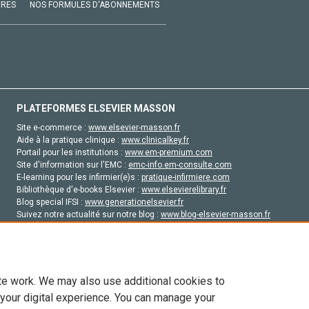
VRES
NOS FORMULES D'ABONNEMENTS
PLATEFORMES ELSEVIER MASSON
Site e-commerce :
www.elsevier-masson.fr
Aide à la pratique clinique :
www.clinicalkey.fr
Portail pour les institutions :
www.em-premium.com
Site d'information sur l'EMC :
emc-info.em-consulte.com
E-learning pour les infirmier(e)s :
pratique-infirmiere.com
Bibliothèque d'e-books Elsevier :
www.elsevierelibrary.fr
Blog special IFSI :
www.generationelsevier.fr
Suivez notre actualité sur notre blog :
www.blog-elsevier-masson.fr
Site d'emploi en santé :
emploisante.com
te work. We may also use additional cookies to
 your digital experience. You can manage your