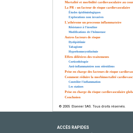
Mortalité et morbidité cardiovasculaire au cou
La PR : un facteur de risque cardiovasculaire
Études épidémiologiques
Explorations non invasives
L'athérome un processus inflammatoire
Résistance à l'insuline
Modifications de l'hémostase
Autres facteurs de risque
Dyslipidémie
Tabagisme
Hyperhomocystéinémie
Effets délétères des traitements
Corticothérapie
Anti-inflammatoires non stéroïdiens
Prise en charge des facteurs de risque cardiovas
Comment réduire la morbimortalité cardiovascu
Contrôler l'inflammation
Les statines
Prise en charge du risque cardiovasculaire glob
Conclusion
© 2005 Elsevier SAS. Tous droits réservés.
ACCÈS RAPIDES