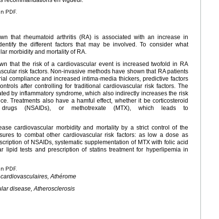
en PDF.
n that rheumatoid arthritis (RA) is associated with an increase in
dentify the different factors that may be involved. To consider what
r morbidity and mortality of RA.
n that the risk of a cardiovascular event is increased twofold in RA
ovascular risk factors. Non-invasive methods have shown that RA patients
ial compliance and increased intima-media thickers, predictive factors
trols after controlling for traditional cardiovascular risk factors. The
ated by inflammatory syndrome, which also indirectly increases the risk
ce. Treatments also have a hamful effect, whether it be corticosteroid
ory drugs (NSAIDs), or methotrexate (MTX), which leads to
ase cardiovascular morbidity and mortality by a strict control of the
sures to combat other cardiovascular risk factors: as low a dose as
rescription of NSAIDs, systematic supplementation of MTX with folic acid
lipid tests and prescription of statins treatment for hyperlipemia in
en PDF.
 cardiovasculaires, Athérome
lar disease, Atherosclerosis