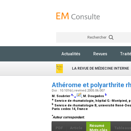
Rechercher
Actualités
Revues
Trait
LA REVUE DE MÉDECINE INTERNE
Athérome et polyarthrite 
Doi : 10.1016/j.revmed.2005.06.007
a
,
b
M. Soubrier
⁎
, M. Dougados
a
Service de rhumatologie, hôpital G.-Montpied, p
b
Service de rhumatologie B, université René-Des
Paris cedex 14, France
*
Auteur correspondant.
Résumé
PDF
Article
Tableau
Mots clés