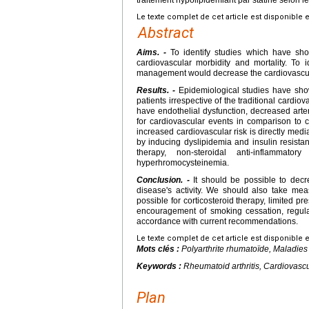
Le texte complet de cet article est disponible 
Abstract
Aims. -
To identify studies which have show
cardiovascular morbidity and mortality. To i
management would decrease the cardiovascula
Results. -
Epidemiological studies have show
patients irrespective of the traditional cardi
have endothelial dysfunction, decreased arter
for cardiovascular events in comparison to con
increased cardiovascular risk is directly medi
by inducing dyslipidemia and insulin resistan
therapy, non-steroidal anti-inflammat
hyperhromocysteinemia.
Conclusion. -
It should be possible to decre
disease's activity. We should also take mea
possible for corticosteroid therapy, limited p
encouragement of smoking cessation, regular 
accordance with current recommendations.
Le texte complet de cet article est disponible 
Mots clés :
Polyarthrite rhumatoïde, Maladies
Keywords :
Rheumatoid arthritis, Cardiovascu
Plan