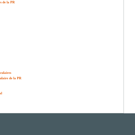
rs de la PR
culaires
laire de la PR
al