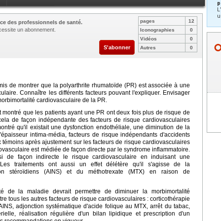
p
L
u
pages
12
ce des professionnels de santé.
nécessite un abonnement.
Iconographies
0
Vidéos
0
S'abonner
Autres
0
mis de montrer que la polyarthrite rhumatoïde (PR) est associée à une
laire. Connaître les différents facteurs pouvant l'expliquer. Envisager
orbimortalité cardiovasculaire de la PR.
montré que les patients ayant une PR ont deux fois plus de risque de
cela de façon indépendante des facteurs de risque cardiovasculaires
ntré qu'il existait une dysfonction endothéliale, une diminution de la
'épaisseur intima-média, facteurs de risque indépendants d'accidents
 témoins après ajustement sur les facteurs de risque cardiovasculaires
ovasculaire est médiée de façon directe par le syndrome inflammatoire.
 de façon indirecte le risque cardiovasculaire en induisant une
 Les traitements ont aussi un effet délétère qu'il s'agisse de la
s non stéroïdiens (AINS) et du méthotrexate (MTX) en raison de
vité de la maladie devrait permettre de diminuer la morbimortalité
re tous les autres facteurs de risque cardiovasculaires : corticothérapie
d'AINS, adjonction systématique d'acide folique au MTX, arrêt du tabac,
rielle, réalisation régulière d'un bilan lipidique et prescription d'un
les recommandations en vigueur.