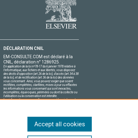
DÉCLARATION CNIL
EM-CONSULTE.COM est déclaré à la
CNIL, déclaration n° 1286925.
En application de la loi nº78-17 du 6 janvier 1978 relative à
l'informatique, aux fichiers et aux libertés, vous disposez
des droits d'opposition (art.26 de la loi), d'accès (art.34 à 38
de la loi), et de rectification (art.36 de la loi) des données
vous concernant. Ainsi, vous pouvez exiger que soient
rectifiées, complétées, clarifiées, mises à jour ou effacées
les informations vous concernant qui sont inexactes,
incomplètes, équivoques, périmées ou dont la collecte ou
l'utilisation ou la conservation est interdite.
Les informations personnelles concernant les visiteurs de
notre site, y compris leur identité, sont confidentielles.
Le responsable du site s'engage sur l'honneur à respecter
les conditions légales de confidentialité applicables en
France et à ne pas divulguer ces informations à des tiers.
Accept all cookies