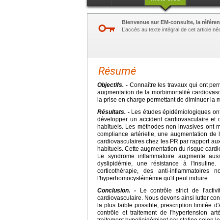
Bienvenue sur EM-consulte, la référen
L’accès au texte intégral de cet article 
Résumé
Objectifs. -
Connaître les travaux qui ont per
augmentation de la morbimortalité cardiovascu
la prise en charge permettant de diminuer la m
Résultats. -
Les études épidémiologiques ont 
développer un accident cardiovasculaire et 
habituels. Les méthodes non invasives ont mo
compliance artérielle, une augmentation de l
cardiovasculaires chez les PR par rapport aux
habituels. Cette augmentation du risque cardi
Le syndrome inflammatoire augmente aussi
dyslipidémie, une résistance à l'insuline.
corticothérapie, des anti-inflammatoire
l'hyperhomocystéinémie qu'il peut induire.
Conclusion. -
Le contrôle strict de l'acti
cardiovasculaire. Nous devons ainsi lutter cont
la plus faible possible, prescription limitée 
contrôle et traitement de l'hypertension arté
traitement hypolipidémiant par statine selon 