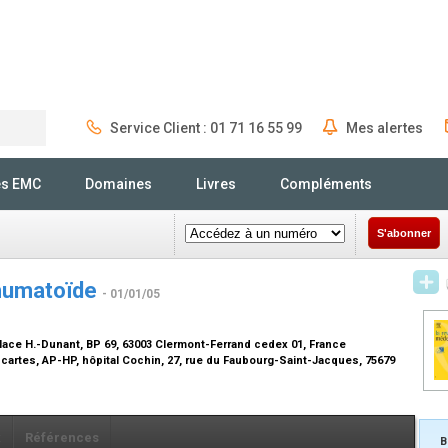
Service Client : 01 71 16 55 99
Mes alertes
Rechercher
és EMC
Domaines
Livres
Compléments
S'abonner
rhumatoïde
- 01/01/05
lace H.-Dunant, BP 69, 63003 Clermont-Ferrand cedex 01, France
cartes, AP-HP, hôpital Cochin, 27, rue du Faubourg-Saint-Jacques, 75679
x
Références
B