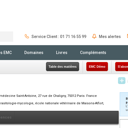
Service Client : 01 71 16 55 99
Mes alertes
Rechercher
és EMC
Domaines
Livres
Compléments
Table des matières
EMC Démo
S'abon
 médecine Saint-Antoine, 27 rue de Chaligny, 75012 Paris France
B
p
rasitologie-mycologie, école nationale vétérinaire de Maisons-Alfort,
L
u
rences