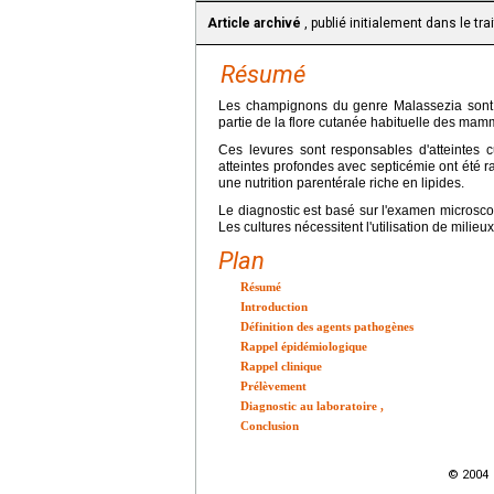
Article archivé
, publié initialement dans le tr
Résumé
Les champignons du genre Malassezia sont d
partie de la flore cutanée habituelle des mam
Ces levures sont responsables d'atteintes cut
atteintes profondes avec septicémie ont été
une nutrition parentérale riche en lipides.
Le diagnostic est basé sur l'examen microscop
Les cultures nécessitent l'utilisation de milieux
Plan
Résumé
Introduction
Définition des agents pathogènes
Rappel épidémiologique
Rappel clinique
Prélèvement
Diagnostic au laboratoire
,
Conclusion
© 2004 