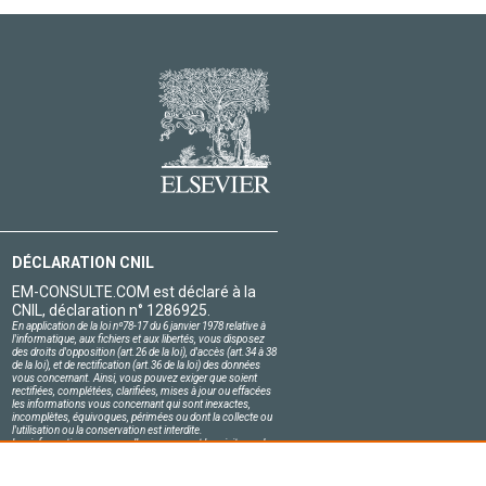
DÉCLARATION CNIL
EM-CONSULTE.COM est déclaré à la
CNIL, déclaration n° 1286925.
En application de la loi nº78-17 du 6 janvier 1978 relative à
l'informatique, aux fichiers et aux libertés, vous disposez
des droits d'opposition (art.26 de la loi), d'accès (art.34 à 38
de la loi), et de rectification (art.36 de la loi) des données
vous concernant. Ainsi, vous pouvez exiger que soient
rectifiées, complétées, clarifiées, mises à jour ou effacées
les informations vous concernant qui sont inexactes,
incomplètes, équivoques, périmées ou dont la collecte ou
l'utilisation ou la conservation est interdite.
Les informations personnelles concernant les visiteurs de
notre site, y compris leur identité, sont confidentielles.
Le responsable du site s'engage sur l'honneur à respecter
les conditions légales de confidentialité applicables en