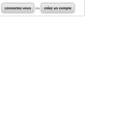
connectez-vous
ou
créez un compte