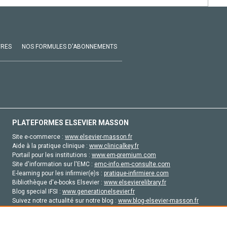
VRES
NOS FORMULES D'ABONNEMENTS
PLATEFORMES ELSEVIER MASSON
Site e-commerce :
www.elsevier-masson.fr
Aide à la pratique clinique :
www.clinicalkey.fr
Portail pour les institutions :
www.em-premium.com
Site d'information sur l'EMC :
emc-info.em-consulte.com
E-learning pour les infirmier(e)s :
pratique-infirmiere.com
Bibliothèque d'e-books Elsevier :
www.elsevierelibrary.fr
Blog special IFSI :
www.generationelsevier.fr
Suivez notre actualité sur notre blog :
www.blog-elsevier-masson.fr
Site d'emploi en santé :
emploisante.com