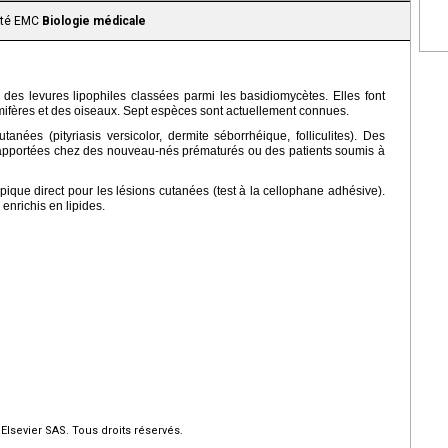
aité EMC
Biologie médicale
es levures lipophiles classées parmi les basidiomycètes. Elles font
mifères et des oiseaux. Sept espèces sont actuellement connues.
anées (pityriasis versicolor, dermite séborrhéique, folliculites). Des
 rapportées chez des nouveau-nés prématurés ou des patients soumis à
ique direct pour les lésions cutanées (test à la cellophane adhésive).
 enrichis en lipides.
Elsevier SAS. Tous droits réservés.