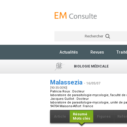
Rechercher
Actualités
Revues
Trait
BIOLOGIE MÉDICALE
Malassezia
- 16/05/07
[90-35-0090]
Patricia Roux :
Docteur
laboratoire de parasitologie-mycologie, faculté de
Jacques Guillot :
Docteur
laboratoire de parasitologie-mycologie, unité de pa
94704 Maisons-Alfort France
Résumé
Article
Figures
Réfé
Mots clés