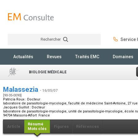
Rechercher
Service C
Rechercher
Actualités
Revues
Traités EMC
Domaines
BIOLOGIE MÉDICALE
Malassezia
- 16/05/07
[90-35-0090]
Patricia Roux :
Docteur
laboratoire de parasitologie-mycologie, faculté de médecine Saint-Antoine, 27 rue
Jacques Guillot :
Docteur
laboratoire de parasitologie-mycologie, unité de parasitologie-mycologie, école na
94704 Maisons-Alfort France
Résumé
Article
Figures
Références
Mots clés