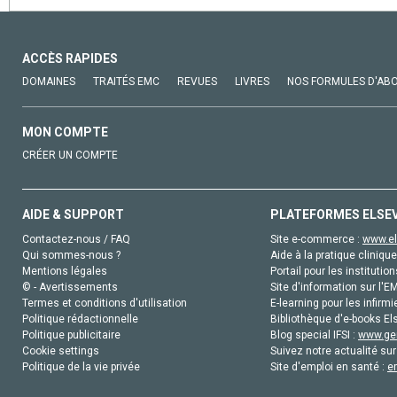
ACCÈS RAPIDES
DOMAINES
TRAITÉS EMC
REVUES
LIVRES
NOS FORMULES D'AB
MON COMPTE
CRÉER UN COMPTE
AIDE & SUPPORT
PLATEFORMES ELSE
Contactez-nous / FAQ
Site e-commerce :
www.el
Qui sommes-nous ?
Aide à la pratique clinique
Mentions légales
Portail pour les institution
© - Avertissements
Site d'information sur l'E
Termes et conditions d'utilisation
E-learning pour les infirmi
Politique rédactionnelle
Bibliothèque d'e-books Els
Politique publicitaire
Blog special IFSI :
www.gen
Cookie settings
Suivez notre actualité sur
Politique de la vie privée
Site d'emploi en santé :
e