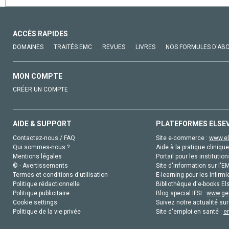
ACCÈS RAPIDES
DOMAINES
TRAITÉS EMC
REVUES
LIVRES
NOS FORMULES D'AB
MON COMPTE
CRÉER UN COMPTE
AIDE & SUPPORT
PLATEFORMES ELSE
Contactez-nous / FAQ
Site e-commerce :
www.el
Qui sommes-nous ?
Aide à la pratique clinique
Mentions légales
Portail pour les institution
© - Avertissements
Site d'information sur l'E
Termes et conditions d'utilisation
E-learning pour les infirmi
Politique rédactionnelle
Bibliothèque d'e-books Els
Politique publicitaire
Blog special IFSI :
www.gen
Cookie settings
Suivez notre actualité sur
Politique de la vie privée
Site d'emploi en santé :
e