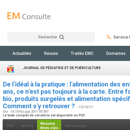
Rechercher
Service C
Rechercher
Actualités
Revues
Traités EMC
Domaines
JOURNAL DE PÉDIATRIE ET DE PUÉRICULTURE
De l’idéal à la pratique : l’alimentation des 
ans, ce n’est pas toujours à la carte. Entre 
bio, produits surgelés et alimentation spécif
Comment s’y retrouver ?
- 15/10/11
Doi : 10.1016/j.jpp.2011.03.007
Le texte complet de cet article est disponible en PDF.
Résumé
PDF
Article
Références
Mots clés