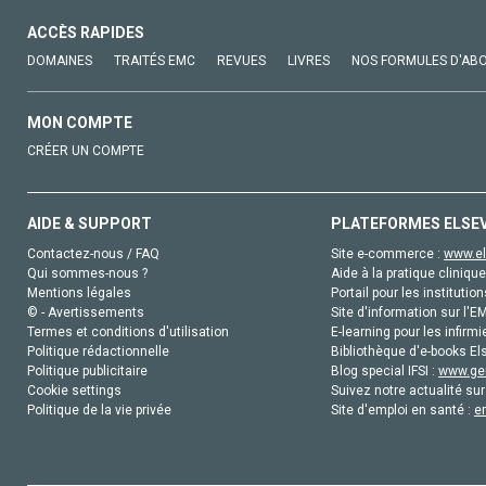
ACCÈS RAPIDES
DOMAINES
TRAITÉS EMC
REVUES
LIVRES
NOS FORMULES D'AB
MON COMPTE
CRÉER UN COMPTE
AIDE & SUPPORT
PLATEFORMES ELSE
Contactez-nous / FAQ
Site e-commerce :
www.el
Qui sommes-nous ?
Aide à la pratique clinique
Mentions légales
Portail pour les institution
© - Avertissements
Site d'information sur l'E
Termes et conditions d'utilisation
E-learning pour les infirmi
Politique rédactionnelle
Bibliothèque d'e-books Els
Politique publicitaire
Blog special IFSI :
www.gen
Cookie settings
Suivez notre actualité sur
Politique de la vie privée
Site d'emploi en santé :
e