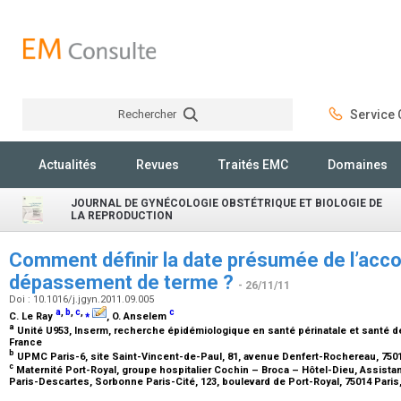
Rechercher
Service C
Rechercher
Actualités
Revues
Traités EMC
Domaines
JOURNAL DE GYNÉCOLOGIE OBSTÉTRIQUE ET BIOLOGIE DE
LA REPRODUCTION
Comment définir la date présumée de l’acc
dépassement de terme ?
- 26/11/11
Doi : 10.1016/j.jgyn.2011.09.005
a
,
b
,
c
,
⁎
c
C. Le Ray
, O. Anselem
a
Unité U953, Inserm, recherche épidémiologique en santé périnatale et santé d
France
b
UPMC Paris-6, site Saint-Vincent-de-Paul, 81, avenue Denfert-Rochereau, 7501
c
Maternité Port-Royal, groupe hospitalier Cochin – Broca – Hôtel-Dieu, Assista
Paris-Descartes, Sorbonne Paris-Cité, 123, boulevard de Port-Royal, 75014 Paris