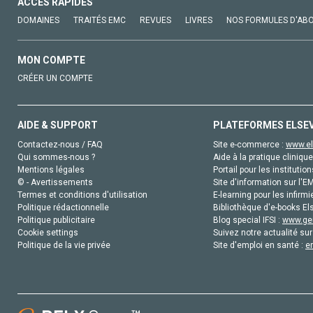
ACCÈS RAPIDES
DOMAINES
TRAITÉS EMC
REVUES
LIVRES
NOS FORMULES D'AB
MON COMPTE
CRÉER UN COMPTE
AIDE & SUPPORT
PLATEFORMES ELSE
Contactez-nous / FAQ
Site e-commerce :
www.el
Qui sommes-nous ?
Aide à la pratique clinique
Mentions légales
Portail pour les institution
© - Avertissements
Site d'information sur l'E
Termes et conditions d'utilisation
E-learning pour les infirmi
Politique rédactionnelle
Bibliothèque d'e-books Els
Politique publicitaire
Blog special IFSI :
www.gen
Cookie settings
Suivez notre actualité sur
Politique de la vie privée
Site d'emploi en santé :
e