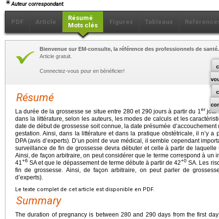
Auteur correspondant.
Résumé
PDF
Article
Figures
Tableaux
Référence
Mots clés
Bienvenue sur EM-consulte, la référence des professionnels de santé.
Article gratuit.
c
Connectez-vous pour en bénéficier!
vo
Résumé
co
er
La durée de la grossesse se situe entre 280 et 290
jours à partir du 1
jour 
dans la littérature, selon les auteurs, les modes de calculs et les caractér
date de début de grossesse soit connue, la date présumée d’accouchement (D
gestation. Ainsi, dans la littérature et dans la pratique obstétricale, il n’y 
DPA (avis d’experts). D’un point de vue médical, il semble cependant important
surveillance de fin de grossesse devra débuter et celle à partir de laquel
Ainsi, de façon arbitraire, on peut considérer que le terme correspond à un i
+6
+0
41
SA et que le dépassement de terme débute à partir de 42
SA. Les ris
fin de grossesse. Ainsi, de façon arbitraire, on peut parler de grosses
d’experts).
Le texte complet de cet article est disponible en PDF.
Summary
The duration of pregnancy is between 280 and 290 days from the first day 