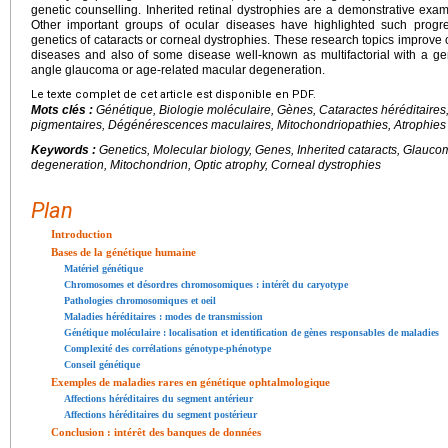
genetic counselling. Inherited retinal dystrophies are a demonstrative examp
Other important groups of ocular diseases have highlighted such progr
genetics of cataracts or corneal dystrophies. These research topics improv
diseases and also of some disease well-known as multifactorial with a g
angle glaucoma or age-related macular degeneration.
Le texte complet de cet article est disponible en PDF.
Mots clés :
Génétique, Biologie moléculaire, Gènes, Cataractes héréditaire
pigmentaires, Dégénérescences maculaires, Mitochondriopathies, Atrophies 
Keywords :
Genetics, Molecular biology, Genes, Inherited cataracts, Glauco
degeneration, Mitochondrion, Optic atrophy, Corneal dystrophies
Plan
Introduction
Bases de la génétique humaine
Matériel génétique
Chromosomes et désordres chromosomiques : intérêt du caryotype
Pathologies chromosomiques et oeil
Maladies héréditaires : modes de transmission
Génétique moléculaire : localisation et identification de gènes responsables de maladies
Complexité des corrélations génotype-phénotype
Conseil génétique
Exemples de maladies rares en génétique ophtalmologique
Affections héréditaires du segment antérieur
Affections héréditaires du segment postérieur
Conclusion : intérêt des banques de données