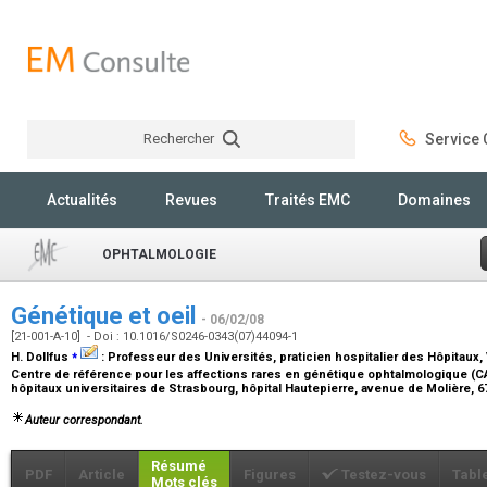
Rechercher
Service C
Rechercher
Actualités
Revues
Traités EMC
Domaines
OPHTALMOLOGIE
Génétique et oeil
- 06/02/08
[21-001-A-10] - Doi : 10.1016/S0246-0343(07)44094-1
⁎
H. Dollfus
:
Professeur des Universités, praticien hospitalier des Hôpitaux
,
Centre de référence pour les affections rares en génétique ophtalmologique (C
hôpitaux universitaires de Strasbourg, hôpital Hautepierre, avenue de Molière, 
Auteur correspondant.
Résumé
PDF
Article
Figures
Testez-vous
Tabl
Mots clés