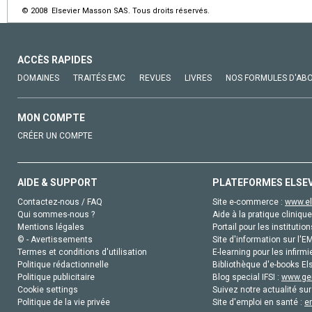
© 2008 Elsevier Masson SAS. Tous droits réservés.
ACCÈS RAPIDES
DOMAINES
TRAITÉS EMC
REVUES
LIVRES
NOS FORMULES D'AB
MON COMPTE
CRÉER UN COMPTE
AIDE & SUPPORT
PLATEFORMES ELSE
Contactez-nous / FAQ
Site e-commerce :
www.el
Qui sommes-nous ?
Aide à la pratique clinique
Mentions légales
Portail pour les institution
© - Avertissements
Site d'information sur l'E
Termes et conditions d'utilisation
E-learning pour les infirmi
Politique rédactionnelle
Bibliothèque d'e-books Els
Politique publicitaire
Blog special IFSI :
www.gen
Cookie settings
Suivez notre actualité sur
Politique de la vie privée
Site d'emploi en santé :
e