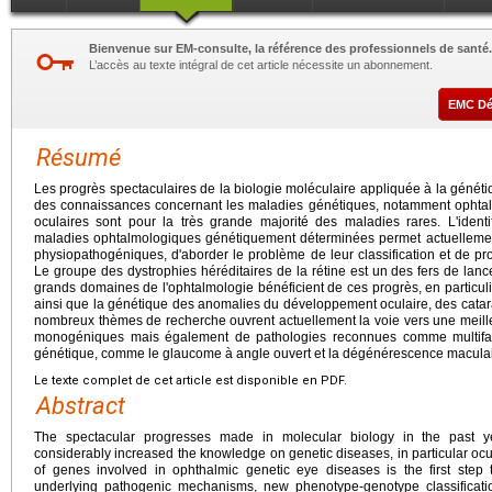
Bienvenue sur EM-consulte, la référence des professionnels de santé.
L’accès au texte intégral de cet article nécessite un abonnement.
EMC D
Résumé
Les progrès spectaculaires de la biologie moléculaire appliquée à la génét
des connaissances concernant les maladies génétiques, notamment ophtalm
oculaires sont pour la très grande majorité des maladies rares. L'iden
maladies ophtalmologiques génétiquement déterminées permet actuellem
physiopathogéniques, d'aborder le problème de leur classification et de pr
Le groupe des dystrophies héréditaires de la rétine est un des fers de lan
grands domaines de l'ophtalmologie bénéficient de ces progrès, en particul
ainsi que la génétique des anomalies du développement oculaire, des catar
nombreux thèmes de recherche ouvrent actuellement la voie vers une meil
monogéniques mais également de pathologies reconnues comme multifac
génétique, comme le glaucome à angle ouvert et la dégénérescence maculaire
Le texte complet de cet article est disponible en PDF.
Abstract
The spectacular progresses made in molecular biology in the past 
considerably increased the knowledge on genetic diseases, in particular ocul
of genes involved in ophthalmic genetic eye diseases is the first step
underlying pathogenic mechanisms, new phenotype-genotype classificat